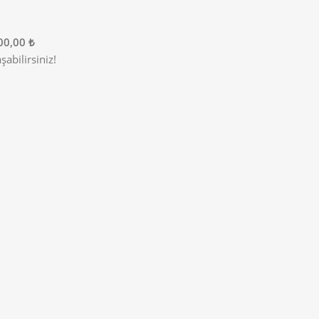
00,00 ₺
abilirsiniz!