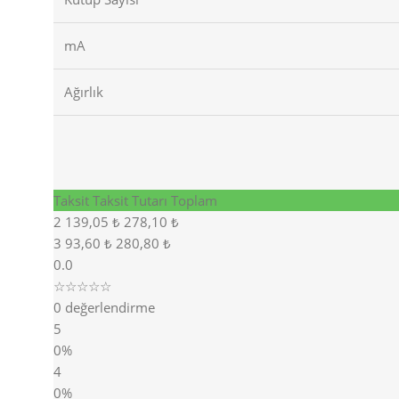
mA
Ağırlık
Taksit
Taksit Tutarı
Toplam
2
139,05 ₺
278,10 ₺
3
93,60 ₺
280,80 ₺
0.0
☆☆☆☆☆
0 değerlendirme
5
0%
4
0%