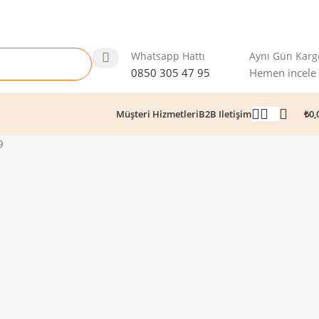
Whatsapp Hattı
Aynı Gün Karg
0850 305 47 95
Hemen incele
₺
0,
Müşteri Hizmetleri
B2B Iletişim
9