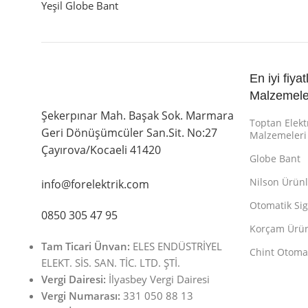
Yeşil Globe Bant
En iyi fiyat
Malzemele
Şekerpınar Mah. Başak Sok. Marmara
Toptan Elekt
Geri Dönüşümcüler San.Sit. No:27
Malzemeleri
Çayırova/Kocaeli 41420
Globe Bant
Nilson Ürünl
info@forelektrik.com
Otomatik Sig
0850 305 47 95
Korçam Ürün
Tam Ticari Ünvan:
ELES ENDÜSTRİYEL
Chint Otomat
ELEKT. SİS. SAN. TİC. LTD. ŞTİ.
Vergi Dairesi:
İlyasbey Vergi Dairesi
Vergi Numarası:
331 050 88 13