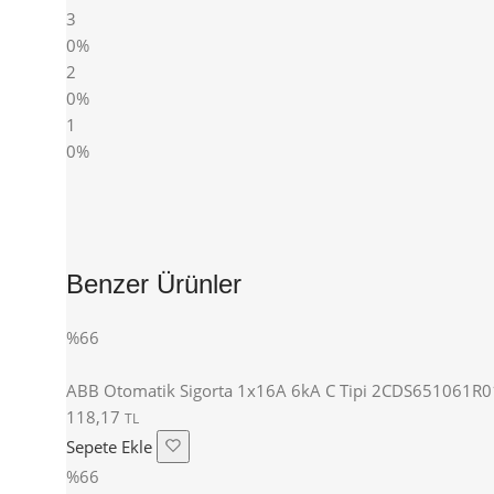
3
0%
2
0%
1
0%
Benzer Ürünler
%66
ABB Otomatik Sigorta 1x16A 6kA C Tipi 2CDS651061R
118,17
TL
Sepete Ekle
%66