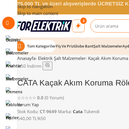
25.000 TL ve üzeri alışverişlerde ÜCRETSİZ
Skip to navigation
Skip to main content
3
Tüm Kategoriler
Fiş Ve Priz
Globe Bant
Şalt Malzemeler
Ayd
Anasayfa
›
Elektrik Şalt Malzemeler
›
Kaçak Akım Koruma 
%50 İndirim
CATA Kaçak Akım Koruma Röl
☆☆☆☆☆
0.0
(0 Yorum)
Yorum Yap
Stok Kodu:
CT-9649
Marka:
Cata
Tükendi
540,00 TL
%50