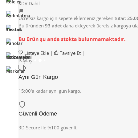
KDV Dahil
🚚
Ücretsiz kargo için sepete eklemeniz gereken tutar:
25.0
Bu üründen
93 adet
daha ekleyerek ücretsiz kargoya ulaş
Bu ürün şu anda stokta bulunmamaktadır.
Listeye Ekle
|
Tavsiye Et
|
Paylaş
Aynı Gün Kargo
15:00'a kadar aynı gün kargo.
Güvenli Ödeme
3D Secure ile %100 güvenli.