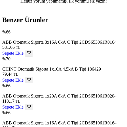
Henüz yorum yapılmamış. İlk yorumu siz yazın!
Benzer Ürünler
%66
ABB Otomatik Sigorta 3x16A 6kA C Tipi 2CDS653061R0164
531,65
TL
Sepete Ekle
%70
CHİNT Otomatik Sigorta 1x10A 4,5kA B Tipi 186429
79,44
TL
Sepete Ekle
%66
ABB Otomatik Sigorta 1x20A 6kA C Tipi 2CDS651061R0204
118,17
TL
Sepete Ekle
%66
ABB Otomatik Sigorta 1x16A 6kA C Tipi 2CDS651061R0164