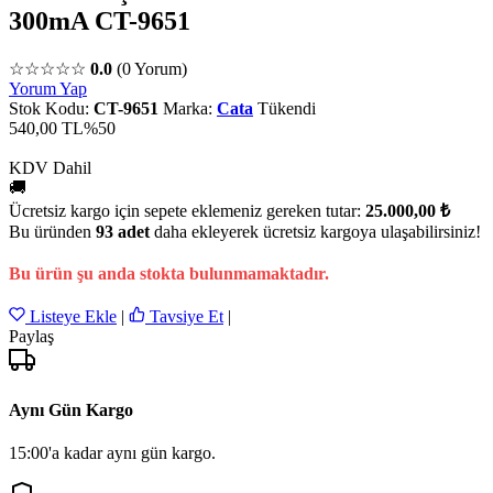
300mA CT-9651
☆☆☆☆☆
0.0
(0 Yorum)
Yorum Yap
Stok Kodu:
CT-9651
Marka:
Cata
Tükendi
540,00 TL
%50
KDV Dahil
🚚
Ücretsiz kargo için sepete eklemeniz gereken tutar:
25.000,00 ₺
Bu üründen
93 adet
daha ekleyerek ücretsiz kargoya ulaşabilirsiniz!
Bu ürün şu anda stokta bulunmamaktadır.
Listeye Ekle
|
Tavsiye Et
|
Paylaş
Aynı Gün Kargo
15:00'a kadar aynı gün kargo.