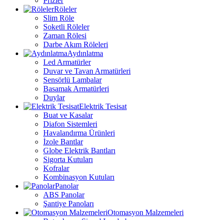
Prizler
Röleler
Slim Röle
Soketli Röleler
Zaman Rölesi
Darbe Akım Röleleri
Aydınlatma
Led Armatürler
Duvar ve Tavan Armatürleri
Sensörlü Lambalar
Basamak Armatürleri
Duylar
Elektrik Tesisat
Buat ve Kasalar
Diafon Sistemleri
Havalandırma Ürünleri
İzole Bantlar
Globe Elektrik Bantları
Sigorta Kutuları
Kofralar
Kombinasyon Kutuları
Panolar
ABS Panolar
Şantiye Panoları
Otomasyon Malzemeleri