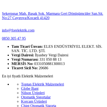
Şekerpınar Mah. Başak Sok. Marmara Geri Dönüşümcüler San.Sit.
No:27 Çayırova/Kocaeli 41420
info@forelektrik.com
0850 305 47 95
Tam Ticari Ünvan:
ELES ENDÜSTRİYEL ELEKT. SİS.
SAN. TİC. LTD. ŞTİ.
Vergi Dairesi:
İlyasbey Vergi Dairesi
Vergi Numarası:
331 050 88 13
MERSİS No:
0331050881300013
Ticaret Sicil No:
20686
En iyi fiyatlı Elektrik Malzemeleri
Toptan Elektrik Malzemeleri
Globe Bant
Nilson Ürünleri
Otomatik Sigortalar
Korçam Ürünleri
Chint Otomatik Sigorta