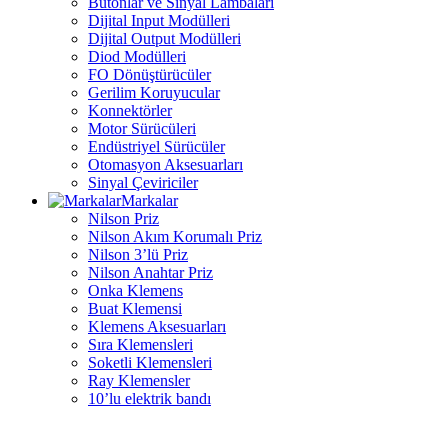
Butonlar ve Sinyal Lambaları
Dijital Input Modülleri
Dijital Output Modülleri
Diod Modülleri
FO Dönüştürücüler
Gerilim Koruyucular
Konnektörler
Motor Sürücüleri
Endüstriyel Sürücüler
Otomasyon Aksesuarları
Sinyal Çeviriciler
Markalar
Nilson Priz
Nilson Akım Korumalı Priz
Nilson 3’lü Priz
Nilson Anahtar Priz
Onka Klemens
Buat Klemensi
Klemens Aksesuarları
Sıra Klemensleri
Soketli Klemensleri
Ray Klemensler
10’lu elektrik bandı