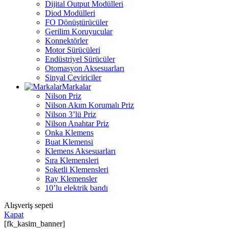
Dijital Output Modülleri
Diod Modülleri
FO Dönüştürücüler
Gerilim Koruyucular
Konnektörler
Motor Sürücüleri
Endüstriyel Sürücüler
Otomasyon Aksesuarları
Sinyal Çeviriciler
Markalar
Nilson Priz
Nilson Akım Korumalı Priz
Nilson 3’lü Priz
Nilson Anahtar Priz
Onka Klemens
Buat Klemensi
Klemens Aksesuarları
Sıra Klemensleri
Soketli Klemensleri
Ray Klemensler
10’lu elektrik bandı
Alışveriş sepeti
Kapat
[fk_kasim_banner]