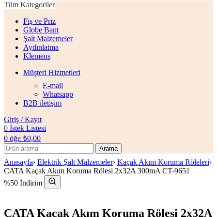
Tüm Kategoriler
Fiş ve Priz
Globe Bant
Şalt Malzemeler
Aydınlatma
Klemens
Müşteri Hizmetleri
E-mail
Whatsapp
B2B iletişim
Giriş / Kayıt
0
İstek Listesi
0
öğe
₺
0,00
Arama
Anasayfa
›
Elektrik Şalt Malzemeler
›
Kaçak Akım Koruma Röleleri
›
CATA Kaçak Akım Koruma Rölesi 2x32A 300mA CT-9651
%50 İndirim
CATA Kaçak Akım Koruma Rölesi 2x32A