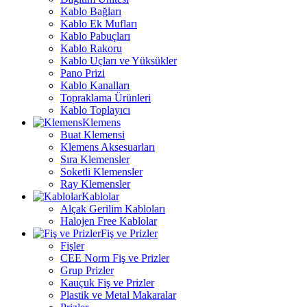
Kablo Bağları
Kablo Ek Mufları
Kablo Pabuçları
Kablo Rakoru
Kablo Uçları ve Yüksükler
Pano Prizi
Kablo Kanalları
Topraklama Ürünleri
Kablo Toplayıcı
Klemens
Buat Klemensi
Klemens Aksesuarları
Sıra Klemensler
Soketli Klemensler
Ray Klemensler
Kablolar
Alçak Gerilim Kabloları
Halojen Free Kablolar
Fiş ve Prizler
Fişler
CEE Norm Fiş ve Prizler
Grup Prizler
Kauçuk Fiş ve Prizler
Plastik ve Metal Makaralar