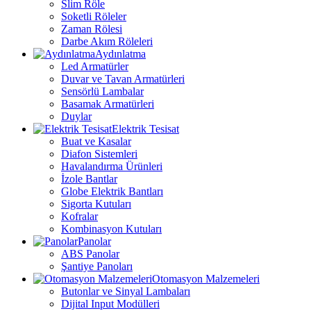
Slim Röle
Soketli Röleler
Zaman Rölesi
Darbe Akım Röleleri
Aydınlatma
Led Armatürler
Duvar ve Tavan Armatürleri
Sensörlü Lambalar
Basamak Armatürleri
Duylar
Elektrik Tesisat
Buat ve Kasalar
Diafon Sistemleri
Havalandırma Ürünleri
İzole Bantlar
Globe Elektrik Bantları
Sigorta Kutuları
Kofralar
Kombinasyon Kutuları
Panolar
ABS Panolar
Şantiye Panoları
Otomasyon Malzemeleri
Butonlar ve Sinyal Lambaları
Dijital Input Modülleri