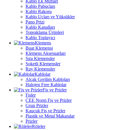
Kablo Ek Mufları
Kablo Pabuçları
Kablo Rakoru
Kablo Uçları ve Yüksükler
Pano Prizi
Kablo Kanalları
Topraklama Ürünleri
Kablo Toplayıcı
Klemens
Buat Klemensi
Klemens Aksesuarları
Sıra Klemensler
Soketli Klemensler
Ray Klemensler
Kablolar
Alçak Gerilim Kabloları
Halojen Free Kablolar
Fiş ve Prizler
Fişler
CEE Norm Fiş ve Prizler
Grup Prizler
Kauçuk Fiş ve Prizler
Plastik ve Metal Makaralar
Prizler
Röleler