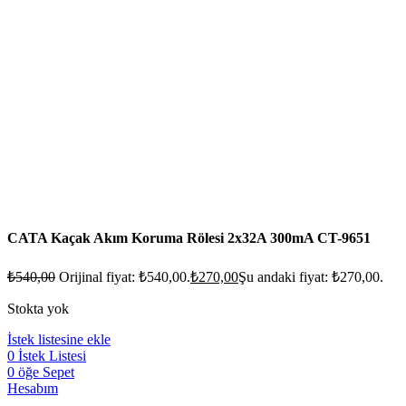
CATA Kaçak Akım Koruma Rölesi 2x32A 300mA CT-9651
₺
540,00
Orijinal fiyat: ₺540,00.
₺
270,00
Şu andaki fiyat: ₺270,00.
Stokta yok
İstek listesine ekle
0
İstek Listesi
0
öğe
Sepet
Hesabım