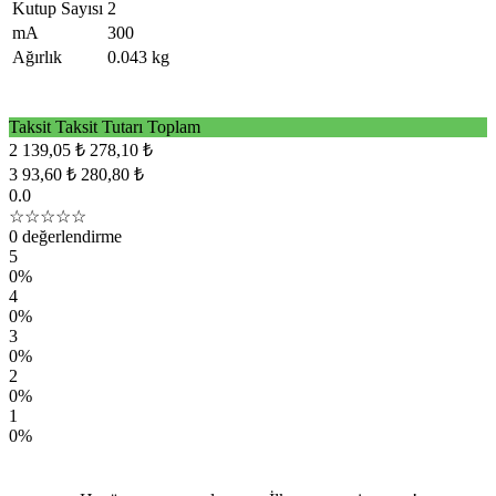
Kutup Sayısı
2
mA
300
Ağırlık
0.043 kg
Taksit
Taksit Tutarı
Toplam
2
139,05 ₺
278,10 ₺
3
93,60 ₺
280,80 ₺
0.0
☆☆☆☆☆
0 değerlendirme
5
0%
4
0%
3
0%
2
0%
1
0%