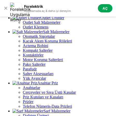
Skip to navigation
Skip to main content
Forelektrik
✕
AÇ
Tüm Kategoriler
Uygulamada aç & daha iyi deneyim
Outlet Ürünler
Outlet Şalt Malzemeler
Outlet Klemens
Şalt Malzemeler
Otomatik Sigortalar
Kaçak Akım Koruma Röleleri
Açtırma Bobini
Kompakt Şalterler
Kontaktörler
Motor Koruma Şalterleri
Pako Şalterler
Parafudr
Şalter Aksesuarları
Yük Ayırıcılar
Anahtar Priz
Anahtarlar
Çerçeveler ve Sıva Üstü Kasalar
Priz Kutuları ve Kasaları
Prizler
Telefon Nümeris-Data Prizleri
Sarf Malzemeler
Dağıtım Ünitesi