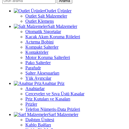
Arama
Outlet Ürünler
Outlet Şalt Malzemeler
Outlet Klemens
Şalt Malzemeler
Otomatik Sigortalar
Kaçak Akım Koruma Röleleri
Açtırma Bobini
Kompakt Şalterler
Kontaktörler
Motor Koruma Şalterleri
Pako Şalterler
Parafudr
Şalter Aksesuarları
Yük Ayırıcılar
Anahtar Priz
Anahtarlar
Çerçeveler ve Sıva Üstü Kasalar
Priz Kutuları ve Kasaları
Prizler
Telefon Nümeris-Data Prizleri
Sarf Malzemeler
Dağıtım Ünitesi
Kablo Bağları