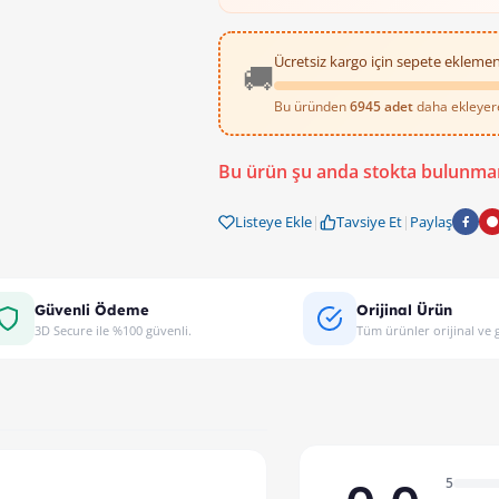
Ücretsiz kargo için sepete eklemen
🚚
Bu üründen
6945 adet
daha ekleyerek
Bu ürün şu anda stokta bulunma
Listeye Ekle
|
Tavsiye Et
|
Paylaş
Güvenli Ödeme
Orijinal Ürün
3D Secure ile %100 güvenli.
Tüm ürünler orijinal ve g
5