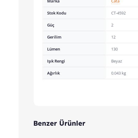
Marka
Cata
Stok Kodu
CT-4592
Güç
2
Gerilim
12
Lümen
130
Işık Rengi
Beyaz
Ağırlık
0.043 kg
Benzer Ürünler