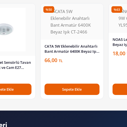
%50
%63
NOAS Le
Beyaz Iş
CATA 5W Eklenebilir Anahtarlı
Bant Armatür 6400K Beyaz Işık
18,00
CT-2466
66,00
TL
t Sensörlü Tavan
 ve Cam E27
BFR101
ete Ekle
Sepete Ekle
eri