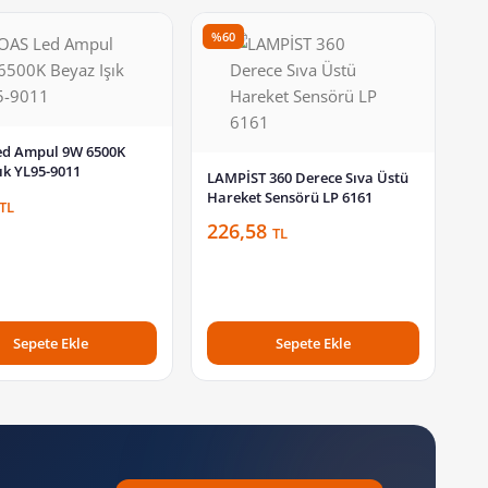
%60
d Ampul 9W 6500K
ık YL95-9011
LAMPİST 360 Derece Sıva Üstü
Hareket Sensörü LP 6161
TL
226,58
TL
Sepete Ekle
Sepete Ekle