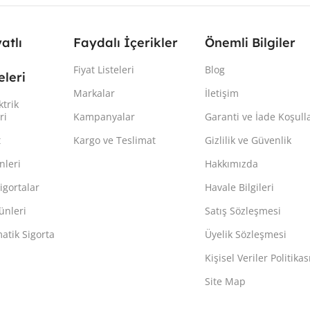
yatlı
Faydalı İçerikler
Önemli Bilgiler
Fiyat Listeleri
Blog
leri
Markalar
İletişim
ktrik
ri
Kampanyalar
Garanti ve İade Koşulla
t
Kargo ve Teslimat
Gizlilik ve Güvenlik
nleri
Hakkımızda
igortalar
Havale Bilgileri
ünleri
Satış Sözleşmesi
atik Sigorta
Üyelik Sözleşmesi
Kişisel Veriler Politikas
Site Map