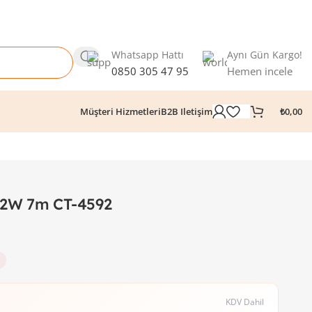
Whatsapp Hattı
Aynı Gün Kargo!
0850 305 47 95
Hemen incele
₺
0,00
Müşteri Hizmetleri
B2B Iletişim
l 2W 7m CT-4592
KDV Dahil