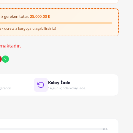
iz gereken tutar:
25.000,00 ₺
 ücretsiz kargoya ulaşabilirsiniz!
maktadır.
Kolay İade
arantili.
14 gün içinde kolay iade.
0%