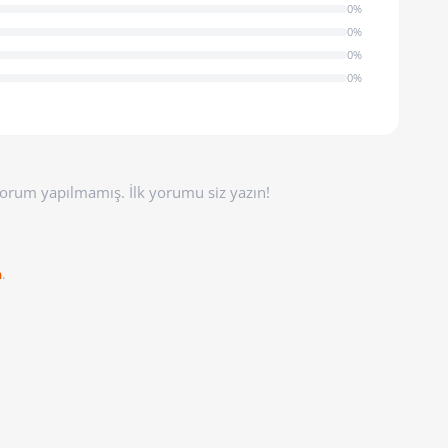
0%
0%
0%
0%
orum yapılmamış. İlk yorumu siz yazın!
n
.