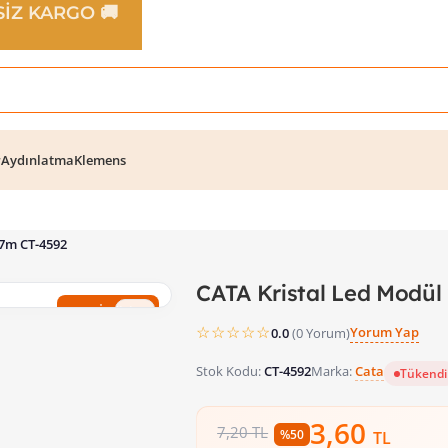
TSİZ KARGO 🚚
r
Aydınlatma
Klemens
 7m CT-4592
CATA Kristal Led Modü
%50 İndirim
☆☆☆☆☆
Yorum Yap
0.0
(0 Yorum)
Stok Kodu:
CT-4592
Marka:
Cata
Tükendi
3,60
7,20 TL
%50
TL