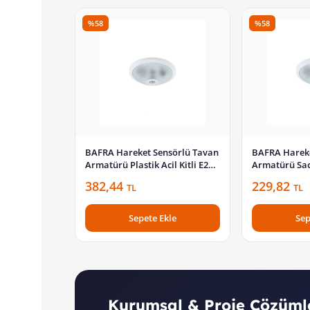
%58
%58
BAFRA Hareket Sensörlü Tavan
BAFRA Hareke
Armatürü Plastik Acil Kitli E27
Armatürü Sac
Duylu Beyaz BFR102-P
Duylu Beyaz 
382,44
229,82
TL
TL
Sepete Ekle
Sep
Kurumsal & Proje Çözüml