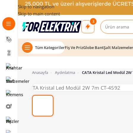
25.000 TL ve üzeri alışverişlerde ÜCRE
Skip to navigation
Skip to main content
3
Tüm Kategoriler
Fiş Ve Priz
Globe Bant
Şalt Malzemele
Anasayfa
›
Aydınlatma
›
CATA Kristal Led Modül 2W