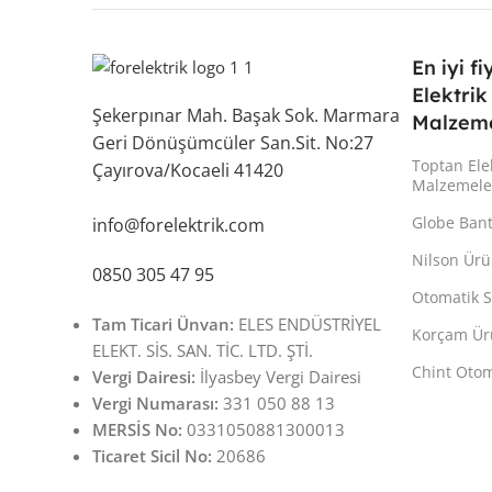
En iyi fi
Elektrik
Şekerpınar Mah. Başak Sok. Marmara
Malzeme
Geri Dönüşümcüler San.Sit. No:27
Toptan Ele
Çayırova/Kocaeli 41420
Malzemele
Globe Ban
info@forelektrik.com
Nilson Ürü
0850 305 47 95
Otomatik S
Tam Ticari Ünvan:
ELES ENDÜSTRİYEL
Korçam Ür
ELEKT. SİS. SAN. TİC. LTD. ŞTİ.
Chint Otom
Vergi Dairesi:
İlyasbey Vergi Dairesi
Vergi Numarası:
331 050 88 13
MERSİS No:
0331050881300013
Ticaret Sicil No:
20686