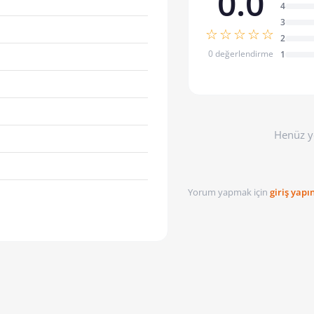
0.0
4
3
☆☆☆☆☆
2
0 değerlendirme
1
Henüz y
Yorum yapmak için
giriş yapı