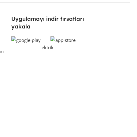
Uygulamayı indir fırsatları
yakala
rı
ı