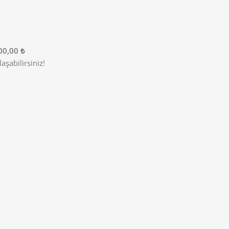
00,00 ₺
şabilirsiniz!