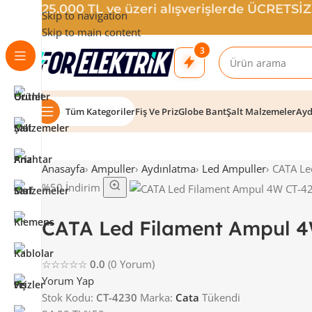
25.000 TL ve üzeri alışverişlerde ÜCRETSİ
Skip to navigation
Skip to main content
3
Tüm Kategoriler
Fiş Ve Priz
Globe Bant
Şalt Malzemeler
Ayd
Anasayfa
›
Ampuller
›
Aydınlatma
›
Led Ampuller
›
CATA Le
%50 İndirim
CATA Led Filament Ampul 
☆☆☆☆☆
0.0
(0 Yorum)
Yorum Yap
Stok Kodu:
CT-4230
Marka:
Cata
Tükendi