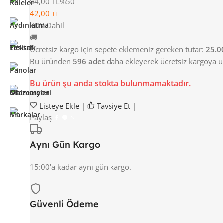
84,00 TL
%50
42,00
TL
KDV Dahil
🚚
Ücretsiz kargo için sepete eklemeniz gereken tutar:
25.0
Bu üründen
596 adet
daha ekleyerek ücretsiz kargoya ula
Bu ürün şu anda stokta bulunmamaktadır.
Listeye Ekle
|
Tavsiye Et
|
Paylaş
Aynı Gün Kargo
15:00'a kadar aynı gün kargo.
Güvenli Ödeme