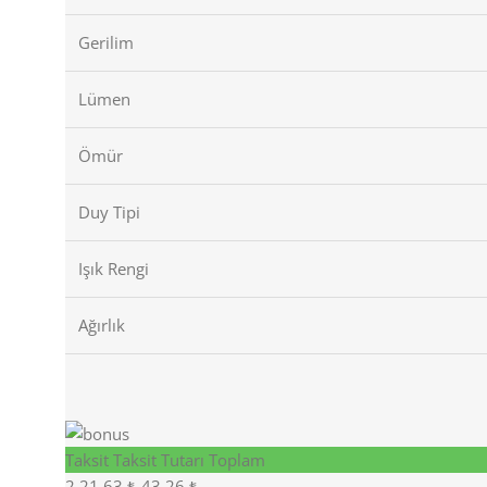
Gerilim
Lümen
Ömür
Duy Tipi
Işık Rengi
Ağırlık
Taksit
Taksit Tutarı
Toplam
2
21,63 ₺
43,26 ₺