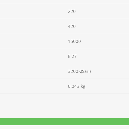
220
420
15000
E-27
3200K(Sarı)
0.043 kg