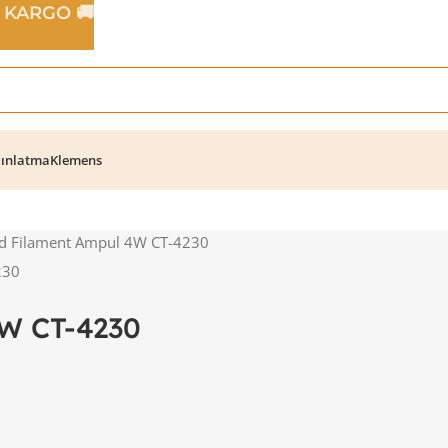
Z KARGO 🚚
ınlatma
Klemens
d Filament Ampul 4W CT-4230
4W CT-4230