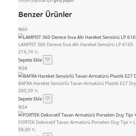
Yorum yapmak için
giriş yapın
.
Benzer Ürünler
%60
LAMPİST 360 Derece Sıva Altı Hareket Sensörü LP 6165
216,74
TL
Sepete Ekle
%58
BAFRA Hareket Sensörlü Tavan Armatürü Plastik E27 D
200,59
TL
Sepete Ekle
%54
FORTEK Dekoratif Tavan Armatürü Porselen Duy Tipi + 
58,00
TL