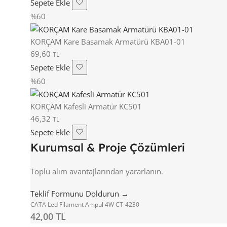
Sepete Ekle
%60
KORÇAM Kare Basamak Armatürü KBA01-01
69,60
TL
Sepete Ekle
%60
KORÇAM Kafesli Armatür KC501
46,32
TL
Sepete Ekle
Kurumsal & Proje Çözümleri
Toplu alım avantajlarından yararlanın.
Teklif Formunu Doldurun →
CATA Led Filament Ampul 4W CT-4230
42,00 TL