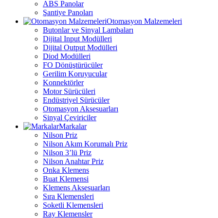
ABS Panolar
Şantiye Panoları
Otomasyon Malzemeleri
Butonlar ve Sinyal Lambaları
Dijital Input Modülleri
Dijital Output Modülleri
Diod Modülleri
FO Dönüştürücüler
Gerilim Koruyucular
Konnektörler
Motor Sürücüleri
Endüstriyel Sürücüler
Otomasyon Aksesuarları
Sinyal Çeviriciler
Markalar
Nilson Priz
Nilson Akım Korumalı Priz
Nilson 3’lü Priz
Nilson Anahtar Priz
Onka Klemens
Buat Klemensi
Klemens Aksesuarları
Sıra Klemensleri
Soketli Klemensleri
Ray Klemensler