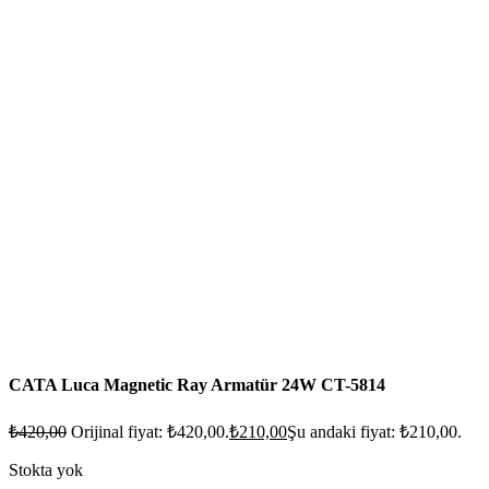
CATA Luca Magnetic Ray Armatür 24W CT-5814
₺
420,00
Orijinal fiyat: ₺420,00.
₺
210,00
Şu andaki fiyat: ₺210,00.
Stokta yok