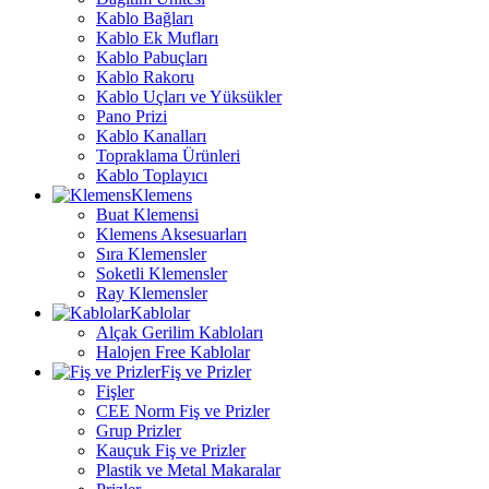
Kablo Bağları
Kablo Ek Mufları
Kablo Pabuçları
Kablo Rakoru
Kablo Uçları ve Yüksükler
Pano Prizi
Kablo Kanalları
Topraklama Ürünleri
Kablo Toplayıcı
Klemens
Buat Klemensi
Klemens Aksesuarları
Sıra Klemensler
Soketli Klemensler
Ray Klemensler
Kablolar
Alçak Gerilim Kabloları
Halojen Free Kablolar
Fiş ve Prizler
Fişler
CEE Norm Fiş ve Prizler
Grup Prizler
Kauçuk Fiş ve Prizler
Plastik ve Metal Makaralar