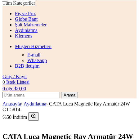
Tüm Kategoriler
Fiş ve Priz
Globe Bant
Şalt Malzemeler
Aydınlatma
Klemens
Müşteri Hizmetleri
E-mail
Whatsapp
B2B iletişim
Giriş / Kayıt
0
İstek Listesi
0
öğe
₺
0,00
Arama
Anasayfa
›
Aydınlatma
›
CATA Luca Magnetic Ray Armatür 24W
CT-5814
%50 İndirim
CATA Luca Magnetic Ray Armatür 24W