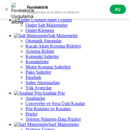
Skip to navigation
Skip to main content
Forelektrik
✕
AÇ
Tüm Kategoriler
Uygulamada aç & daha iyi deneyim
Outlet Ürünler
Outlet Şalt Malzemeler
Outlet Klemens
Şalt Malzemeler
Otomatik Sigortalar
Kaçak Akım Koruma Röleleri
Açtırma Bobini
Kompakt Şalterler
Kontaktörler
Motor Koruma Şalterleri
Pako Şalterler
Parafudr
Şalter Aksesuarları
Yük Ayırıcılar
Anahtar Priz
Anahtarlar
Çerçeveler ve Sıva Üstü Kasalar
Priz Kutuları ve Kasaları
Prizler
Telefon Nümeris-Data Prizleri
Sarf Malzemeler
Dağıtım Ünitesi