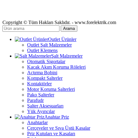
Copyright © Tüm Hakları Saklıdır. - www.forelektrik.com
Arama
Outlet Ürünler
Outlet Şalt Malzemeler
Outlet Klemens
Şalt Malzemeler
Otomatik Sigortalar
Kaçak Akım Koruma Röleleri
Açtırma Bobini
Kompakt Şalterler
Kontaktörler
Motor Koruma Şalterleri
Pako Şalterler
Parafudr
Şalter Aksesuarları
Yük Ayırıcılar
Anahtar Priz
Anahtarlar
Çerçeveler ve Sıva Üstü Kasalar
Priz Kutuları ve Kasaları