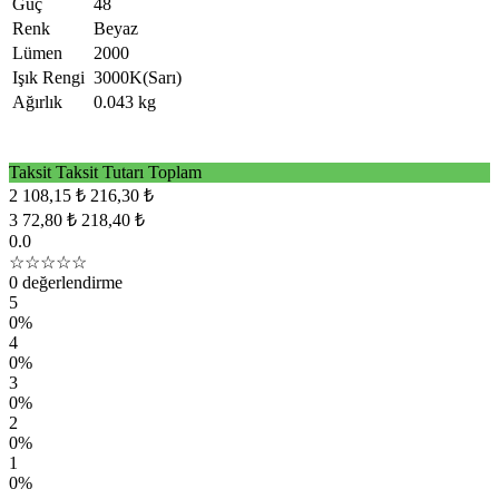
Güç
48
Renk
Beyaz
Lümen
2000
Işık Rengi
3000K(Sarı)
Ağırlık
0.043 kg
Taksit
Taksit Tutarı
Toplam
2
108,15 ₺
216,30 ₺
3
72,80 ₺
218,40 ₺
0.0
☆☆☆☆☆
0 değerlendirme
5
0%
4
0%
3
0%
2
0%
1
0%