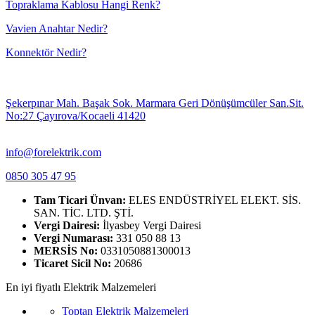
Topraklama Kablosu Hangi Renk?
Vavien Anahtar Nedir?
Konnektör Nedir?
Şekerpınar Mah. Başak Sok. Marmara Geri Dönüşümcüler San.Sit.
No:27 Çayırova/Kocaeli 41420
info@forelektrik.com
0850 305 47 95
Tam Ticari Ünvan:
ELES ENDÜSTRİYEL ELEKT. SİS.
SAN. TİC. LTD. ŞTİ.
Vergi Dairesi:
İlyasbey Vergi Dairesi
Vergi Numarası:
331 050 88 13
MERSİS No:
0331050881300013
Ticaret Sicil No:
20686
En iyi fiyatlı Elektrik Malzemeleri
Toptan Elektrik Malzemeleri