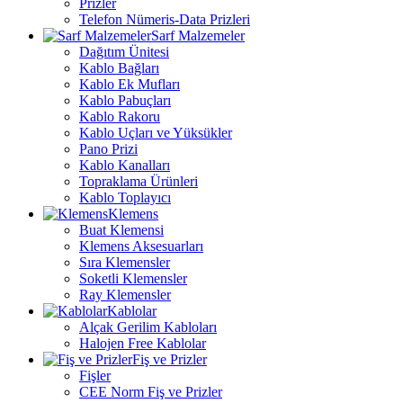
Prizler
Telefon Nümeris-Data Prizleri
Sarf Malzemeler
Dağıtım Ünitesi
Kablo Bağları
Kablo Ek Mufları
Kablo Pabuçları
Kablo Rakoru
Kablo Uçları ve Yüksükler
Pano Prizi
Kablo Kanalları
Topraklama Ürünleri
Kablo Toplayıcı
Klemens
Buat Klemensi
Klemens Aksesuarları
Sıra Klemensler
Soketli Klemensler
Ray Klemensler
Kablolar
Alçak Gerilim Kabloları
Halojen Free Kablolar
Fiş ve Prizler
Fişler
CEE Norm Fiş ve Prizler