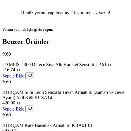
Henüz yorum yapılmamış. İlk yorumu siz yazın!
Yorum yapmak için
giriş yapın
.
Benzer Ürünler
%60
LAMPİST 360 Derece Sıva Altı Hareket Sensörü LP 6165
216,74
TL
Sepete Ekle
%60
KORÇAM Slim Ledli Sensörlü Tavan Armatürü (Zaman ve Gece
Ayarlı) Acil Kitli KCSA14
420,00
TL
Sepete Ekle
%60
KORÇAM Kare Basamak Armatürü KBA01-01
69,60
TL