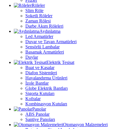
Prizler
Röleler
Slim Röle
Soketli Röleler
Zaman Rölesi
Darbe Akım Röleleri
Aydınlatma
Led Armatürler
Duvar ve Tavan Armatürleri
Sensörlü Lambalar
Basamak Armatürleri
Duylar
Elektrik Tesisat
Buat ve Kasalar
Diafon Sistemleri
Havalandırma Ürünleri
İzole Bantlar
Globe Elektrik Bantları
Sigorta Kutuları
Kofralar
Kombinasyon Kutuları
Panolar
ABS Panolar
Şantiye Panoları
Otomasyon Malzemeleri