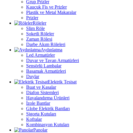
Grup Prizler
Kauçuk Fiş ve Prizler
Plastik ve Metal Makaralar
Prizler
Röleler
Slim Röle
Soketli Röleler
Zaman Rölesi
Darbe Akım Röleleri
Aydınlatma
Led Armatürler
Duvar ve Tavan Armatürleri
Sensörlü Lambalar
Basamak Armatürleri
Duylar
Elektrik Tesisat
Buat ve Kasalar
Diafon Sistemleri
Havalandırma Ürünleri
İzole Bantlar
Globe Elektrik Bantları
Sigorta Kutuları
Kofralar
Kombinasyon Kutuları
Panolar