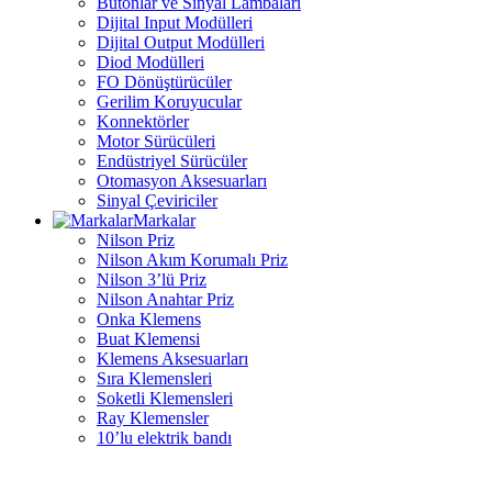
Butonlar ve Sinyal Lambaları
Dijital Input Modülleri
Dijital Output Modülleri
Diod Modülleri
FO Dönüştürücüler
Gerilim Koruyucular
Konnektörler
Motor Sürücüleri
Endüstriyel Sürücüler
Otomasyon Aksesuarları
Sinyal Çeviriciler
Markalar
Nilson Priz
Nilson Akım Korumalı Priz
Nilson 3’lü Priz
Nilson Anahtar Priz
Onka Klemens
Buat Klemensi
Klemens Aksesuarları
Sıra Klemensleri
Soketli Klemensleri
Ray Klemensler
10’lu elektrik bandı