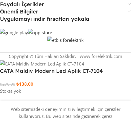
Faydalı İçerikler
Önemli Bilgiler
Uygulamayı indir fırsatları yakala
Copyright © Tüm Hakları Saklıdır. - www.forelektrik.com
CATA Maldiv Modern Led Aplik CT-7104
₺
138,00
₺
276,00
Stokta yok
Web sitemizdeki deneyiminizi iyileştirmek için çerezler
0
kullanıyoruz. Bu web sitesinde gezinerek çerez
stek Listesi
Sepet
Hesabım
Whatsapp
kullanımımızı kabul etmiş olursunuz.