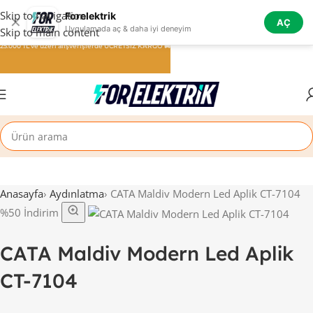
Skip to navigation
Forelektrik
✕
AÇ
Uygulamada aç & daha iyi deneyim
Skip to main content
25.000 TL ve üzeri alışverişlerde ÜCRETSİZ KARGO 🚚
Anasayfa
›
Aydınlatma
›
CATA Maldiv Modern Led Aplik CT-7104
%50 İndirim
CATA Maldiv Modern Led Aplik
CT-7104