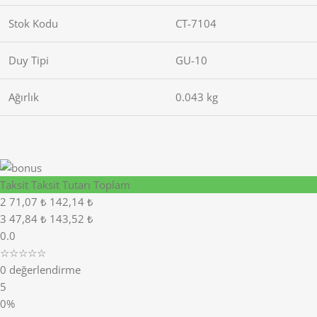
Stok Kodu
CT-7104
Duy Tipi
GU-10
Ağırlık
0.043 kg
Taksit
Taksit Tutarı
Toplam
2
71,07 ₺
142,14 ₺
3
47,84 ₺
143,52 ₺
0.0
☆☆☆☆☆
0 değerlendirme
5
0%