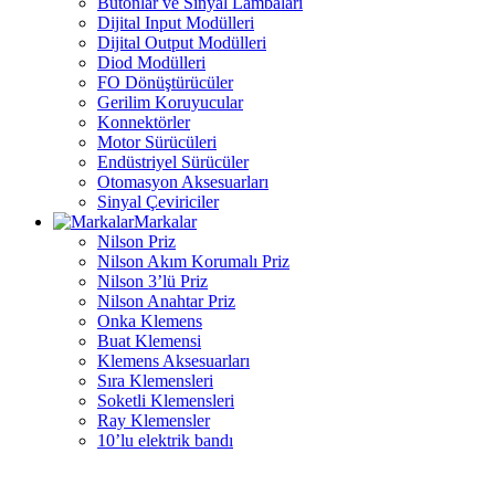
Butonlar ve Sinyal Lambaları
Dijital Input Modülleri
Dijital Output Modülleri
Diod Modülleri
FO Dönüştürücüler
Gerilim Koruyucular
Konnektörler
Motor Sürücüleri
Endüstriyel Sürücüler
Otomasyon Aksesuarları
Sinyal Çeviriciler
Markalar
Nilson Priz
Nilson Akım Korumalı Priz
Nilson 3’lü Priz
Nilson Anahtar Priz
Onka Klemens
Buat Klemensi
Klemens Aksesuarları
Sıra Klemensleri
Soketli Klemensleri
Ray Klemensler
10’lu elektrik bandı