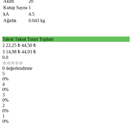
Akım
20
Kutup Sayısı
1
kA
4.5
Ağırlık
0.043 kg
Taksit
Taksit Tutarı
Toplam
2
22,25 ₺
44,50 ₺
3
14,98 ₺
44,93 ₺
0.0
☆☆☆☆☆
0 değerlendirme
5
0%
4
0%
3
0%
2
0%
1
0%