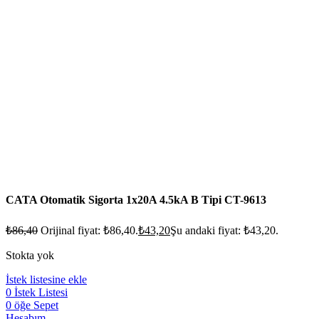
CATA Otomatik Sigorta 1x20A 4.5kA B Tipi CT-9613
₺
86,40
Orijinal fiyat: ₺86,40.
₺
43,20
Şu andaki fiyat: ₺43,20.
Stokta yok
İstek listesine ekle
0
İstek Listesi
0
öğe
Sepet
Hesabım