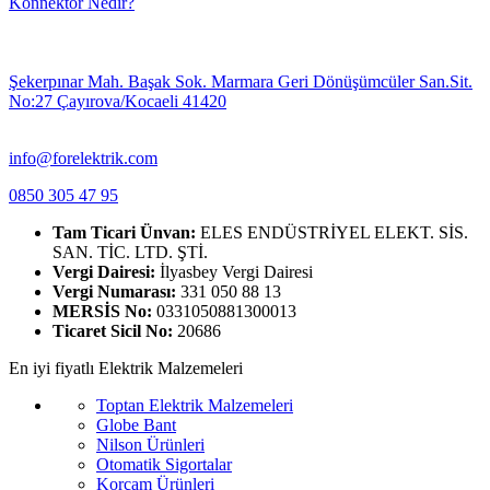
Konnektör Nedir?
Şekerpınar Mah. Başak Sok. Marmara Geri Dönüşümcüler San.Sit.
No:27 Çayırova/Kocaeli 41420
info@forelektrik.com
0850 305 47 95
Tam Ticari Ünvan:
ELES ENDÜSTRİYEL ELEKT. SİS.
SAN. TİC. LTD. ŞTİ.
Vergi Dairesi:
İlyasbey Vergi Dairesi
Vergi Numarası:
331 050 88 13
MERSİS No:
0331050881300013
Ticaret Sicil No:
20686
En iyi fiyatlı Elektrik Malzemeleri
Toptan Elektrik Malzemeleri
Globe Bant
Nilson Ürünleri
Otomatik Sigortalar
Korçam Ürünleri