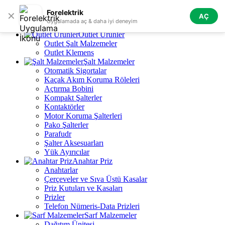
Skip to navigation
Skip to main content
Forelektrik
✕
AÇ
Tüm Kategoriler
Uygulamada aç & daha iyi deneyim
Outlet Ürünler
Outlet Şalt Malzemeler
Outlet Klemens
Şalt Malzemeler
Otomatik Sigortalar
Kaçak Akım Koruma Röleleri
Açtırma Bobini
Kompakt Şalterler
Kontaktörler
Motor Koruma Şalterleri
Pako Şalterler
Parafudr
Şalter Aksesuarları
Yük Ayırıcılar
Anahtar Priz
Anahtarlar
Çerçeveler ve Sıva Üstü Kasalar
Priz Kutuları ve Kasaları
Prizler
Telefon Nümeris-Data Prizleri
Sarf Malzemeler
Dağıtım Ünitesi