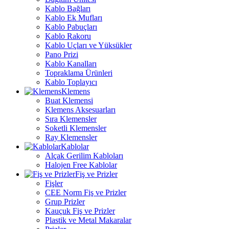
Kablo Bağları
Kablo Ek Mufları
Kablo Pabuçları
Kablo Rakoru
Kablo Uçları ve Yüksükler
Pano Prizi
Kablo Kanalları
Topraklama Ürünleri
Kablo Toplayıcı
Klemens
Buat Klemensi
Klemens Aksesuarları
Sıra Klemensler
Soketli Klemensler
Ray Klemensler
Kablolar
Alçak Gerilim Kabloları
Halojen Free Kablolar
Fiş ve Prizler
Fişler
CEE Norm Fiş ve Prizler
Grup Prizler
Kauçuk Fiş ve Prizler
Plastik ve Metal Makaralar