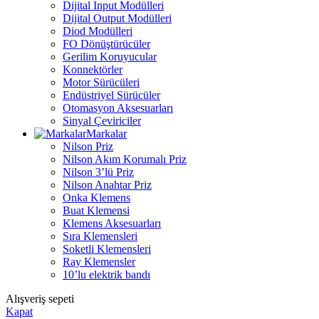
Dijital Input Modülleri
Dijital Output Modülleri
Diod Modülleri
FO Dönüştürücüler
Gerilim Koruyucular
Konnektörler
Motor Sürücüleri
Endüstriyel Sürücüler
Otomasyon Aksesuarları
Sinyal Çeviriciler
Markalar
Nilson Priz
Nilson Akım Korumalı Priz
Nilson 3’lü Priz
Nilson Anahtar Priz
Onka Klemens
Buat Klemensi
Klemens Aksesuarları
Sıra Klemensleri
Soketli Klemensleri
Ray Klemensler
10’lu elektrik bandı
Alışveriş sepeti
Kapat