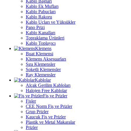
Kablo Bağları
Kablo Ek Mufları
Kablo Pabuçları
Kablo Rakoru
Kablo Uçları ve Yüksükler
Pano Prizi
Kablo Kanalları
Topraklama Ürünleri
Kablo Toplayıcı
Klemens
Buat Klemensi
Klemens Aksesuarları
Sıra Klemensler
Soketli Klemensler
Ray Klemensler
Kablolar
Alçak Gerilim Kabloları
Halojen Free Kablolar
Fiş ve Prizler
Fişler
CEE Norm Fiş ve Prizler
Grup Prizler
Kauçuk Fiş ve Prizler
Plastik ve Metal Makaralar
Prizler