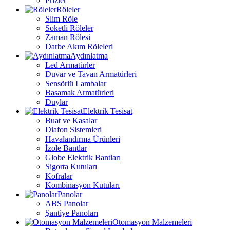
Prizler
Röleler
Slim Röle
Soketli Röleler
Zaman Rölesi
Darbe Akım Röleleri
Aydınlatma
Led Armatürler
Duvar ve Tavan Armatürleri
Sensörlü Lambalar
Basamak Armatürleri
Duylar
Elektrik Tesisat
Buat ve Kasalar
Diafon Sistemleri
Havalandırma Ürünleri
İzole Bantlar
Globe Elektrik Bantları
Sigorta Kutuları
Kofralar
Kombinasyon Kutuları
Panolar
ABS Panolar
Şantiye Panoları
Otomasyon Malzemeleri