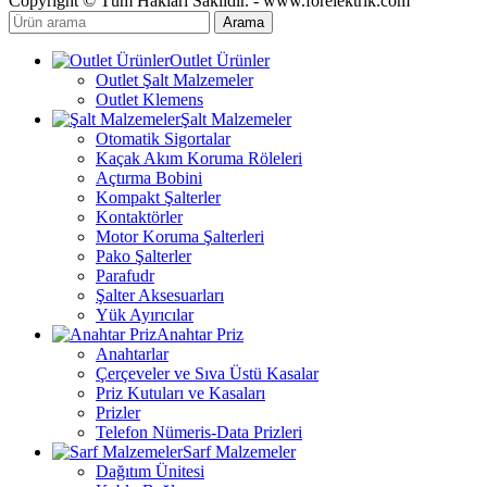
Copyright © Tüm Hakları Saklıdır. - www.forelektrik.com
Arama
Outlet Ürünler
Outlet Şalt Malzemeler
Outlet Klemens
Şalt Malzemeler
Otomatik Sigortalar
Kaçak Akım Koruma Röleleri
Açtırma Bobini
Kompakt Şalterler
Kontaktörler
Motor Koruma Şalterleri
Pako Şalterler
Parafudr
Şalter Aksesuarları
Yük Ayırıcılar
Anahtar Priz
Anahtarlar
Çerçeveler ve Sıva Üstü Kasalar
Priz Kutuları ve Kasaları
Prizler
Telefon Nümeris-Data Prizleri
Sarf Malzemeler
Dağıtım Ünitesi