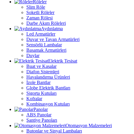
Röleler
Slim Röle
Soketli Röleler
Zaman Rölesi
Darbe Akım Röleleri
Aydınlatma
Led Armatürler
Duvar ve Tavan Armatürleri
Sensörlü Lambalar
Basamak Armatürleri
Duylar
Elektrik Tesisat
Buat ve Kasalar
Diafon Sistemleri
Havalandırma Ürünleri
İzole Bantlar
Globe Elektrik Bantları
Sigorta Kutuları
Kofralar
Kombinasyon Kutuları
Panolar
ABS Panolar
Şantiye Panoları
Otomasyon Malzemeleri
Butonlar ve Sinyal Lambaları