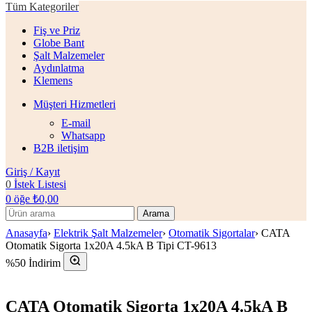
Tüm Kategoriler
Fiş ve Priz
Globe Bant
Şalt Malzemeler
Aydınlatma
Klemens
Müşteri Hizmetleri
E-mail
Whatsapp
B2B iletişim
Giriş / Kayıt
0
İstek Listesi
0
öğe
₺
0,00
Arama
Anasayfa
›
Elektrik Şalt Malzemeler
›
Otomatik Sigortalar
›
CATA
Otomatik Sigorta 1x20A 4.5kA B Tipi CT-9613
%50 İndirim
CATA Otomatik Sigorta 1x20A 4.5kA B