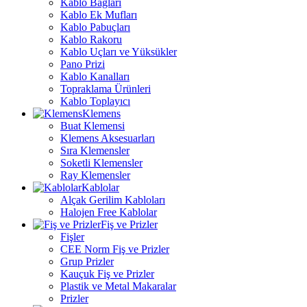
Kablo Bağları
Kablo Ek Mufları
Kablo Pabuçları
Kablo Rakoru
Kablo Uçları ve Yüksükler
Pano Prizi
Kablo Kanalları
Topraklama Ürünleri
Kablo Toplayıcı
Klemens
Buat Klemensi
Klemens Aksesuarları
Sıra Klemensler
Soketli Klemensler
Ray Klemensler
Kablolar
Alçak Gerilim Kabloları
Halojen Free Kablolar
Fiş ve Prizler
Fişler
CEE Norm Fiş ve Prizler
Grup Prizler
Kauçuk Fiş ve Prizler
Plastik ve Metal Makaralar
Prizler