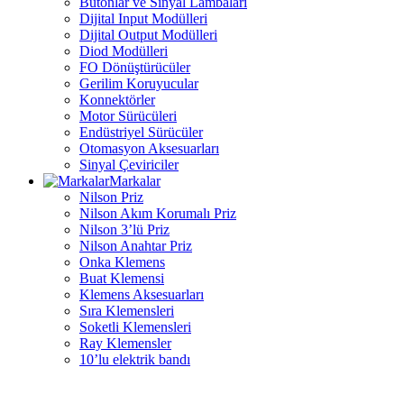
Butonlar ve Sinyal Lambaları
Dijital Input Modülleri
Dijital Output Modülleri
Diod Modülleri
FO Dönüştürücüler
Gerilim Koruyucular
Konnektörler
Motor Sürücüleri
Endüstriyel Sürücüler
Otomasyon Aksesuarları
Sinyal Çeviriciler
Markalar
Nilson Priz
Nilson Akım Korumalı Priz
Nilson 3’lü Priz
Nilson Anahtar Priz
Onka Klemens
Buat Klemensi
Klemens Aksesuarları
Sıra Klemensleri
Soketli Klemensleri
Ray Klemensler
10’lu elektrik bandı