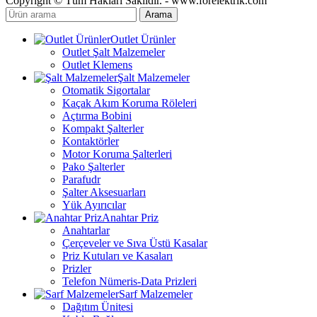
Copyright © Tüm Hakları Saklıdır. - www.forelektrik.com
Arama
Outlet Ürünler
Outlet Şalt Malzemeler
Outlet Klemens
Şalt Malzemeler
Otomatik Sigortalar
Kaçak Akım Koruma Röleleri
Açtırma Bobini
Kompakt Şalterler
Kontaktörler
Motor Koruma Şalterleri
Pako Şalterler
Parafudr
Şalter Aksesuarları
Yük Ayırıcılar
Anahtar Priz
Anahtarlar
Çerçeveler ve Sıva Üstü Kasalar
Priz Kutuları ve Kasaları
Prizler
Telefon Nümeris-Data Prizleri
Sarf Malzemeler
Dağıtım Ünitesi