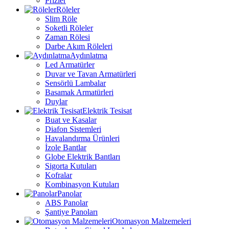
Prizler
Röleler
Slim Röle
Soketli Röleler
Zaman Rölesi
Darbe Akım Röleleri
Aydınlatma
Led Armatürler
Duvar ve Tavan Armatürleri
Sensörlü Lambalar
Basamak Armatürleri
Duylar
Elektrik Tesisat
Buat ve Kasalar
Diafon Sistemleri
Havalandırma Ürünleri
İzole Bantlar
Globe Elektrik Bantları
Sigorta Kutuları
Kofralar
Kombinasyon Kutuları
Panolar
ABS Panolar
Şantiye Panoları
Otomasyon Malzemeleri