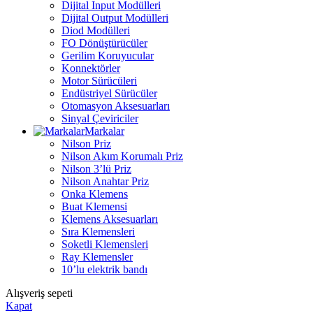
Dijital Input Modülleri
Dijital Output Modülleri
Diod Modülleri
FO Dönüştürücüler
Gerilim Koruyucular
Konnektörler
Motor Sürücüleri
Endüstriyel Sürücüler
Otomasyon Aksesuarları
Sinyal Çeviriciler
Markalar
Nilson Priz
Nilson Akım Korumalı Priz
Nilson 3’lü Priz
Nilson Anahtar Priz
Onka Klemens
Buat Klemensi
Klemens Aksesuarları
Sıra Klemensleri
Soketli Klemensleri
Ray Klemensler
10’lu elektrik bandı
Alışveriş sepeti
Kapat