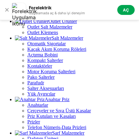
Skip to navigation
Skip to main content
Forelektrik
✕
AÇ
Tüm Kategoriler
Uygulamada aç & daha iyi deneyim
Outlet Ürünler
Outlet Şalt Malzemeler
Outlet Klemens
Şalt Malzemeler
Otomatik Sigortalar
Kaçak Akım Koruma Röleleri
Açtırma Bobini
Kompakt Şalterler
Kontaktörler
Motor Koruma Şalterleri
Pako Şalterler
Parafudr
Şalter Aksesuarları
Yük Ayırıcılar
Anahtar Priz
Anahtarlar
Çerçeveler ve Sıva Üstü Kasalar
Priz Kutuları ve Kasaları
Prizler
Telefon Nümeris-Data Prizleri
Sarf Malzemeler
Dağıtım Ünitesi