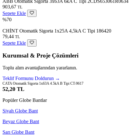
ABB Otomatik Sigorta 3x63A 6kA C Tipi 2CDS653061R0634
903,67
TL
Sepete Ekle
%70
CHİNT Otomatik Sigorta 1x25A 4,5kA C Tipi 186420
79,44
TL
Sepete Ekle
Kurumsal & Proje Çözümleri
Toplu alım avantajlarından yararlanın.
Teklif Formunu Doldurun →
CATA Otomatik Sigorta 1x63A 4.5kA B Tipi CT-9617
52,20 TL
Popüler Globe Bantlar
Siyah Globe Bant
Beyaz Globe Bant
Sarı Globe Bant