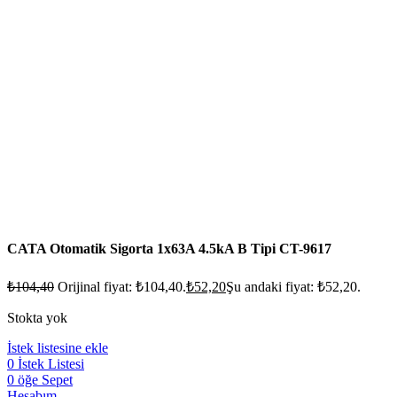
CATA Otomatik Sigorta 1x63A 4.5kA B Tipi CT-9617
₺
104,40
Orijinal fiyat: ₺104,40.
₺
52,20
Şu andaki fiyat: ₺52,20.
Stokta yok
İstek listesine ekle
0
İstek Listesi
0
öğe
Sepet
Hesabım