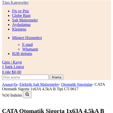
Tüm Kategoriler
Fiş ve Priz
Globe Bant
Şalt Malzemeler
Aydınlatma
Klemens
Müşteri Hizmetleri
E-mail
Whatsapp
B2B iletişim
Giriş / Kayıt
0
İstek Listesi
0
öğe
₺
0,00
Arama
Anasayfa
›
Elektrik Şalt Malzemeler
›
Otomatik Sigortalar
›
CATA
Otomatik Sigorta 1x63A 4.5kA B Tipi CT-9617
%50 İndirim
CATA Otomatik Sigorta 1x63A 4.5kA B