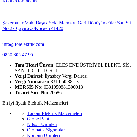
Konnektör Nedir?
Şekerpınar Mah. Başak Sok. Marmara Geri Dönüşümcüler San.Sit.
No:27 Çayırova/Kocaeli 41420
info@forelektrik.com
0850 305 47 95
Tam Ticari Ünvan:
ELES ENDÜSTRİYEL ELEKT. SİS.
SAN. TİC. LTD. ŞTİ.
Vergi Dairesi:
İlyasbey Vergi Dairesi
Vergi Numarası:
331 050 88 13
MERSİS No:
0331050881300013
Ticaret Sicil No:
20686
En iyi fiyatlı Elektrik Malzemeleri
Toptan Elektrik Malzemeleri
Globe Bant
Nilson Ürünleri
Otomatik Sigortalar
Korçam Ürünleri