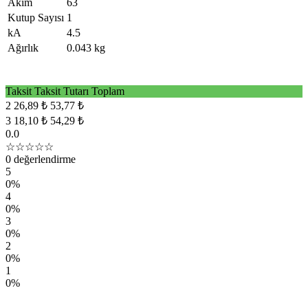
Akım
63
Kutup Sayısı
1
kA
4.5
Ağırlık
0.043 kg
Taksit
Taksit Tutarı
Toplam
2
26,89 ₺
53,77 ₺
3
18,10 ₺
54,29 ₺
0.0
☆☆☆☆☆
0 değerlendirme
5
0%
4
0%
3
0%
2
0%
1
0%