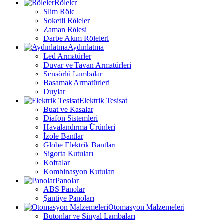
Röleler
Slim Röle
Soketli Röleler
Zaman Rölesi
Darbe Akım Röleleri
Aydınlatma
Led Armatürler
Duvar ve Tavan Armatürleri
Sensörlü Lambalar
Basamak Armatürleri
Duylar
Elektrik Tesisat
Buat ve Kasalar
Diafon Sistemleri
Havalandırma Ürünleri
İzole Bantlar
Globe Elektrik Bantları
Sigorta Kutuları
Kofralar
Kombinasyon Kutuları
Panolar
ABS Panolar
Şantiye Panoları
Otomasyon Malzemeleri
Butonlar ve Sinyal Lambaları