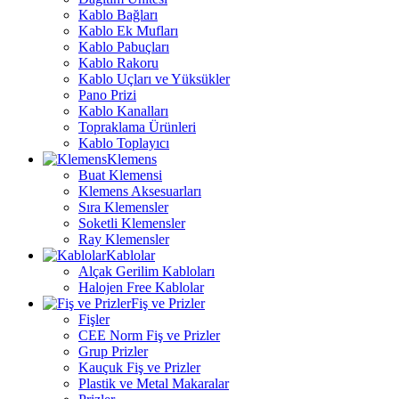
Kablo Bağları
Kablo Ek Mufları
Kablo Pabuçları
Kablo Rakoru
Kablo Uçları ve Yüksükler
Pano Prizi
Kablo Kanalları
Topraklama Ürünleri
Kablo Toplayıcı
Klemens
Buat Klemensi
Klemens Aksesuarları
Sıra Klemensler
Soketli Klemensler
Ray Klemensler
Kablolar
Alçak Gerilim Kabloları
Halojen Free Kablolar
Fiş ve Prizler
Fişler
CEE Norm Fiş ve Prizler
Grup Prizler
Kauçuk Fiş ve Prizler
Plastik ve Metal Makaralar