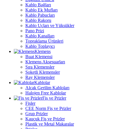
Kablo Bağları
Kablo Ek Mufları
Kablo Pabuçları
Kablo Rakoru
Kablo Uçları ve Yüksükler
Pano Prizi
Kablo Kanalları
Topraklama Ürünleri
Kablo Toplayıcı
Klemens
Buat Klemensi
Klemens Aksesuarları
Sıra Klemensler
Soketli Klemensler
Ray Klemensler
Kablolar
Alçak Gerilim Kabloları
Halojen Free Kablolar
Fiş ve Prizler
Fişler
CEE Norm Fiş ve Prizler
Grup Prizler
Kauçuk Fiş ve Prizler
Plastik ve Metal Makaralar