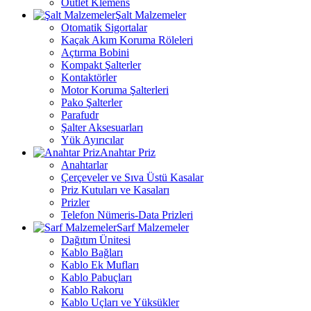
Outlet Klemens
Şalt Malzemeler
Otomatik Sigortalar
Kaçak Akım Koruma Röleleri
Açtırma Bobini
Kompakt Şalterler
Kontaktörler
Motor Koruma Şalterleri
Pako Şalterler
Parafudr
Şalter Aksesuarları
Yük Ayırıcılar
Anahtar Priz
Anahtarlar
Çerçeveler ve Sıva Üstü Kasalar
Priz Kutuları ve Kasaları
Prizler
Telefon Nümeris-Data Prizleri
Sarf Malzemeler
Dağıtım Ünitesi
Kablo Bağları
Kablo Ek Mufları
Kablo Pabuçları
Kablo Rakoru
Kablo Uçları ve Yüksükler