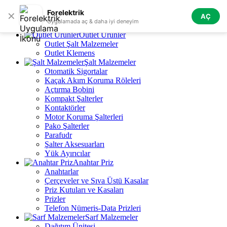
Skip to navigation
Skip to main content
Forelektrik
✕
AÇ
Tüm Kategoriler
Uygulamada aç & daha iyi deneyim
Outlet Ürünler
Outlet Şalt Malzemeler
Outlet Klemens
Şalt Malzemeler
Otomatik Sigortalar
Kaçak Akım Koruma Röleleri
Açtırma Bobini
Kompakt Şalterler
Kontaktörler
Motor Koruma Şalterleri
Pako Şalterler
Parafudr
Şalter Aksesuarları
Yük Ayırıcılar
Anahtar Priz
Anahtarlar
Çerçeveler ve Sıva Üstü Kasalar
Priz Kutuları ve Kasaları
Prizler
Telefon Nümeris-Data Prizleri
Sarf Malzemeler
Dağıtım Ünitesi