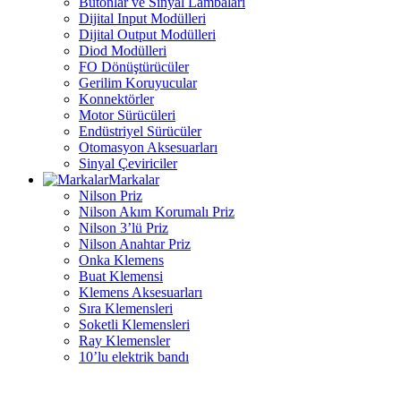
Butonlar ve Sinyal Lambaları
Dijital Input Modülleri
Dijital Output Modülleri
Diod Modülleri
FO Dönüştürücüler
Gerilim Koruyucular
Konnektörler
Motor Sürücüleri
Endüstriyel Sürücüler
Otomasyon Aksesuarları
Sinyal Çeviriciler
Markalar
Nilson Priz
Nilson Akım Korumalı Priz
Nilson 3’lü Priz
Nilson Anahtar Priz
Onka Klemens
Buat Klemensi
Klemens Aksesuarları
Sıra Klemensleri
Soketli Klemensleri
Ray Klemensler
10’lu elektrik bandı