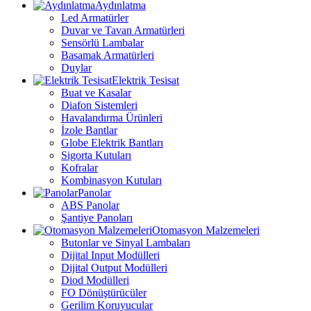
Aydınlatma
Led Armatürler
Duvar ve Tavan Armatürleri
Sensörlü Lambalar
Basamak Armatürleri
Duylar
Elektrik Tesisat
Buat ve Kasalar
Diafon Sistemleri
Havalandırma Ürünleri
İzole Bantlar
Globe Elektrik Bantları
Sigorta Kutuları
Kofralar
Kombinasyon Kutuları
Panolar
ABS Panolar
Şantiye Panoları
Otomasyon Malzemeleri
Butonlar ve Sinyal Lambaları
Dijital Input Modülleri
Dijital Output Modülleri
Diod Modülleri
FO Dönüştürücüler
Gerilim Koruyucular