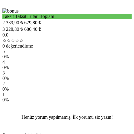
Taksit
Taksit Tutarı
Toplam
2
339,90 ₺
679,80 ₺
3
228,80 ₺
686,40 ₺
0.0
☆☆☆☆☆
0 değerlendirme
5
0%
4
0%
3
0%
2
0%
1
0%
Henüz yorum yapılmamış. İlk yorumu siz yazın!