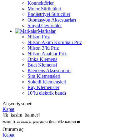
Konnektörler
Motor Sürücüleri
Endüstriyel Sürücüler
Otomasyon Aksesuarları
Sinyal Çeviriciler
Markalar
Nilson Priz
Nilson Akım Korumalı Priz
Nilson 3’lü Priz
Nilson Anahtar Priz
Onka Klemens
Buat Klemensi
Klemens Aksesuarları
Sıra Klemensleri
Soketli Klemensleri
Ray Klemensler
10’lu elektrik bandı
Alışveriş sepeti
Kapat
[fk_kasim_banner]
25.000 TL ve üzeri alışverişlerde ÜCRETSİZ KARGO 🚚
Oturum aç
Kapat