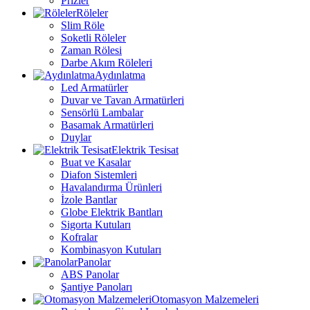
Prizler
Röleler
Slim Röle
Soketli Röleler
Zaman Rölesi
Darbe Akım Röleleri
Aydınlatma
Led Armatürler
Duvar ve Tavan Armatürleri
Sensörlü Lambalar
Basamak Armatürleri
Duylar
Elektrik Tesisat
Buat ve Kasalar
Diafon Sistemleri
Havalandırma Ürünleri
İzole Bantlar
Globe Elektrik Bantları
Sigorta Kutuları
Kofralar
Kombinasyon Kutuları
Panolar
ABS Panolar
Şantiye Panoları
Otomasyon Malzemeleri