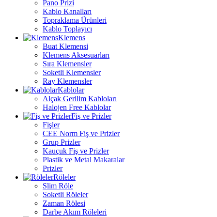
Pano Prizi
Kablo Kanalları
Topraklama Ürünleri
Kablo Toplayıcı
Klemens
Buat Klemensi
Klemens Aksesuarları
Sıra Klemensler
Soketli Klemensler
Ray Klemensler
Kablolar
Alçak Gerilim Kabloları
Halojen Free Kablolar
Fiş ve Prizler
Fişler
CEE Norm Fiş ve Prizler
Grup Prizler
Kauçuk Fiş ve Prizler
Plastik ve Metal Makaralar
Prizler
Röleler
Slim Röle
Soketli Röleler
Zaman Rölesi
Darbe Akım Röleleri