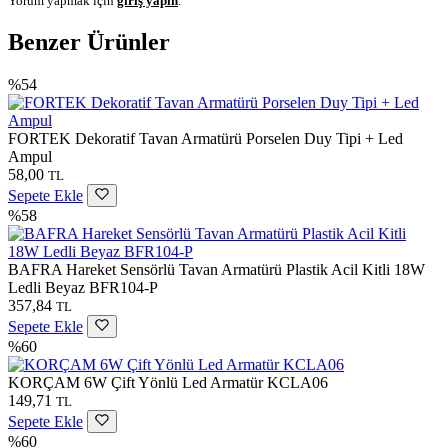
Yorum yapmak için
giriş yapın
.
Benzer Ürünler
%54
FORTEK Dekoratif Tavan Armatürü Porselen Duy Tipi + Led
Ampul
58,00
TL
Sepete Ekle
%58
BAFRA Hareket Sensörlü Tavan Armatürü Plastik Acil Kitli 18W
Ledli Beyaz BFR104-P
357,84
TL
Sepete Ekle
%60
KORÇAM 6W Çift Yönlü Led Armatür KCLA06
149,71
TL
Sepete Ekle
%60