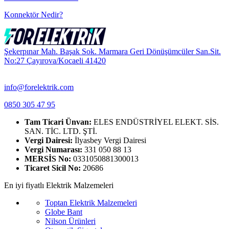
Konnektör Nedir?
Şekerpınar Mah. Başak Sok. Marmara Geri Dönüşümcüler San.Sit.
No:27 Çayırova/Kocaeli 41420
info@forelektrik.com
0850 305 47 95
Tam Ticari Ünvan:
ELES ENDÜSTRİYEL ELEKT. SİS.
SAN. TİC. LTD. ŞTİ.
Vergi Dairesi:
İlyasbey Vergi Dairesi
Vergi Numarası:
331 050 88 13
MERSİS No:
0331050881300013
Ticaret Sicil No:
20686
En iyi fiyatlı Elektrik Malzemeleri
Toptan Elektrik Malzemeleri
Globe Bant
Nilson Ürünleri