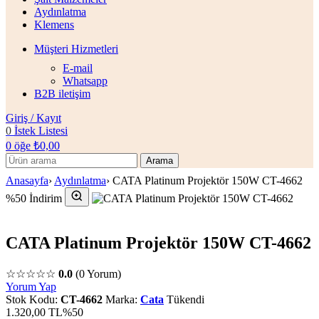
Aydınlatma
Klemens
Müşteri Hizmetleri
E-mail
Whatsapp
B2B iletişim
Giriş / Kayıt
0
İstek Listesi
0
öğe
₺
0,00
Arama
Anasayfa
›
Aydınlatma
›
CATA Platinum Projektör 150W CT-4662
%50 İndirim
CATA Platinum Projektör 150W CT-4662
☆☆☆☆☆
0.0
(0 Yorum)
Yorum Yap
Stok Kodu:
CT-4662
Marka:
Cata
Tükendi
1.320,00 TL
%50