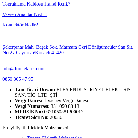
Topraklama Kablosu Hangi Renk?
Vavien Anahtar Nedir?
Konnektör Nedir?
Şekerpınar Mah. Başak Sok. Marmara Geri Dönüşümcüler San.Sit.
No:27 Çayırova/Kocaeli 41420
info@forelektrik.com
0850 305 47 95
Tam Ticari Ünvan:
ELES ENDÜSTRİYEL ELEKT. SİS.
SAN. TİC. LTD. ŞTİ.
Vergi Dairesi:
İlyasbey Vergi Dairesi
Vergi Numarası:
331 050 88 13
MERSİS No:
0331050881300013
Ticaret Sicil No:
20686
En iyi fiyatlı Elektrik Malzemeleri