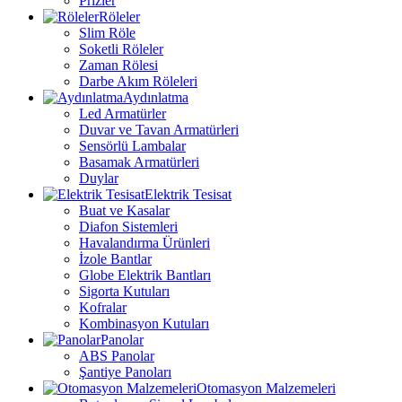
Prizler
Röleler
Slim Röle
Soketli Röleler
Zaman Rölesi
Darbe Akım Röleleri
Aydınlatma
Led Armatürler
Duvar ve Tavan Armatürleri
Sensörlü Lambalar
Basamak Armatürleri
Duylar
Elektrik Tesisat
Buat ve Kasalar
Diafon Sistemleri
Havalandırma Ürünleri
İzole Bantlar
Globe Elektrik Bantları
Sigorta Kutuları
Kofralar
Kombinasyon Kutuları
Panolar
ABS Panolar
Şantiye Panoları
Otomasyon Malzemeleri