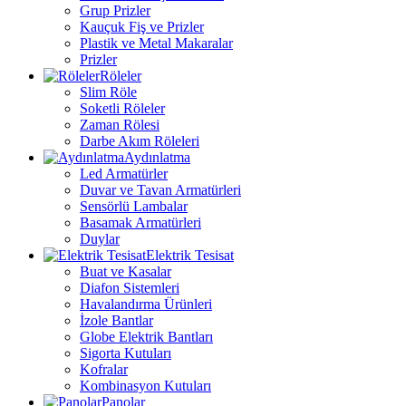
Grup Prizler
Kauçuk Fiş ve Prizler
Plastik ve Metal Makaralar
Prizler
Röleler
Slim Röle
Soketli Röleler
Zaman Rölesi
Darbe Akım Röleleri
Aydınlatma
Led Armatürler
Duvar ve Tavan Armatürleri
Sensörlü Lambalar
Basamak Armatürleri
Duylar
Elektrik Tesisat
Buat ve Kasalar
Diafon Sistemleri
Havalandırma Ürünleri
İzole Bantlar
Globe Elektrik Bantları
Sigorta Kutuları
Kofralar
Kombinasyon Kutuları
Panolar