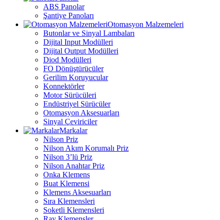
ABS Panolar
Şantiye Panoları
Otomasyon Malzemeleri
Butonlar ve Sinyal Lambaları
Dijital Input Modülleri
Dijital Output Modülleri
Diod Modülleri
FO Dönüştürücüler
Gerilim Koruyucular
Konnektörler
Motor Sürücüleri
Endüstriyel Sürücüler
Otomasyon Aksesuarları
Sinyal Çeviriciler
Markalar
Nilson Priz
Nilson Akım Korumalı Priz
Nilson 3’lü Priz
Nilson Anahtar Priz
Onka Klemens
Buat Klemensi
Klemens Aksesuarları
Sıra Klemensleri
Soketli Klemensleri
Ray Klemensler