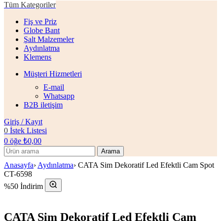
Tüm Kategoriler
Fiş ve Priz
Globe Bant
Şalt Malzemeler
Aydınlatma
Klemens
Müşteri Hizmetleri
E-mail
Whatsapp
B2B iletişim
Giriş / Kayıt
0
İstek Listesi
0
öğe
₺
0,00
Arama
Anasayfa
›
Aydınlatma
›
CATA Sim Dekoratif Led Efektli Cam Spot
CT-6598
%50 İndirim
CATA Sim Dekoratif Led Efektli Cam