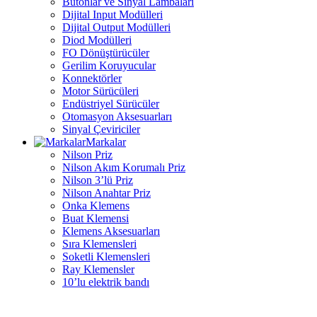
Butonlar ve Sinyal Lambaları
Dijital Input Modülleri
Dijital Output Modülleri
Diod Modülleri
FO Dönüştürücüler
Gerilim Koruyucular
Konnektörler
Motor Sürücüleri
Endüstriyel Sürücüler
Otomasyon Aksesuarları
Sinyal Çeviriciler
Markalar
Nilson Priz
Nilson Akım Korumalı Priz
Nilson 3’lü Priz
Nilson Anahtar Priz
Onka Klemens
Buat Klemensi
Klemens Aksesuarları
Sıra Klemensleri
Soketli Klemensleri
Ray Klemensler
10’lu elektrik bandı