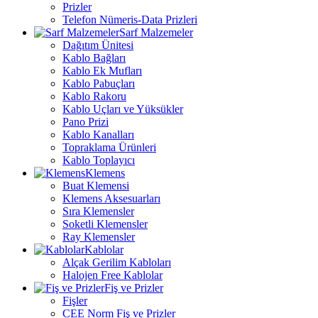
Prizler
Telefon Nümeris-Data Prizleri
Sarf Malzemeler
Dağıtım Ünitesi
Kablo Bağları
Kablo Ek Mufları
Kablo Pabuçları
Kablo Rakoru
Kablo Uçları ve Yüksükler
Pano Prizi
Kablo Kanalları
Topraklama Ürünleri
Kablo Toplayıcı
Klemens
Buat Klemensi
Klemens Aksesuarları
Sıra Klemensler
Soketli Klemensler
Ray Klemensler
Kablolar
Alçak Gerilim Kabloları
Halojen Free Kablolar
Fiş ve Prizler
Fişler
CEE Norm Fiş ve Prizler