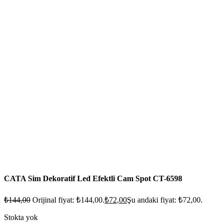
CATA Sim Dekoratif Led Efektli Cam Spot CT-6598
₺
144,00
Orijinal fiyat: ₺144,00.
₺
72,00
Şu andaki fiyat: ₺72,00.
Stokta yok