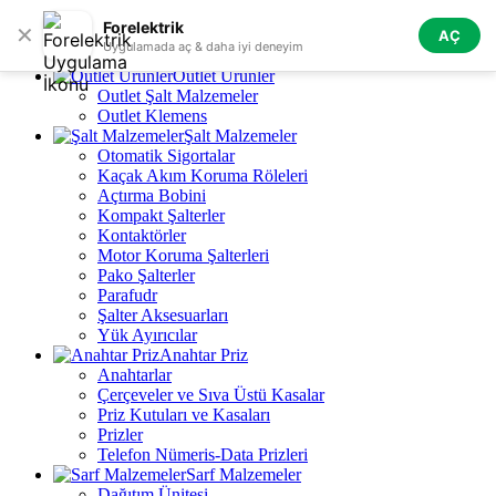
Skip to navigation
Skip to main content
Forelektrik
✕
AÇ
Tüm Kategoriler
Uygulamada aç & daha iyi deneyim
Outlet Ürünler
Outlet Şalt Malzemeler
Outlet Klemens
Şalt Malzemeler
Otomatik Sigortalar
Kaçak Akım Koruma Röleleri
Açtırma Bobini
Kompakt Şalterler
Kontaktörler
Motor Koruma Şalterleri
Pako Şalterler
Parafudr
Şalter Aksesuarları
Yük Ayırıcılar
Anahtar Priz
Anahtarlar
Çerçeveler ve Sıva Üstü Kasalar
Priz Kutuları ve Kasaları
Prizler
Telefon Nümeris-Data Prizleri
Sarf Malzemeler
Dağıtım Ünitesi