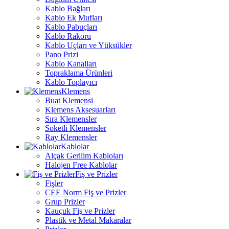
Kablo Bağları
Kablo Ek Mufları
Kablo Pabuçları
Kablo Rakoru
Kablo Uçları ve Yüksükler
Pano Prizi
Kablo Kanalları
Topraklama Ürünleri
Kablo Toplayıcı
Klemens
Buat Klemensi
Klemens Aksesuarları
Sıra Klemensler
Soketli Klemensler
Ray Klemensler
Kablolar
Alçak Gerilim Kabloları
Halojen Free Kablolar
Fiş ve Prizler
Fişler
CEE Norm Fiş ve Prizler
Grup Prizler
Kauçuk Fiş ve Prizler
Plastik ve Metal Makaralar