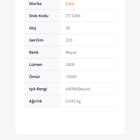
Marka
Cata
Stok Kodu
CT-5266
Güç
30
Gerilim
220
Renk
Beyaz
Lümen
2400
Ömür
15000
Işık Rengi
6400K(Beyaz)
Ağırlık
0.043 kg