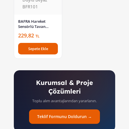
BAFRA Hareket
Sensörlü Tavan
Armatürü Sac ve Cam
229,82
TL
E27 Duylu Beyaz
BFR101
Sepete Ekle
Kurumsal & Proje
Çözümleri
Toplu alım avantajlarından yararlanın.
Teklif Formunu Doldurun →