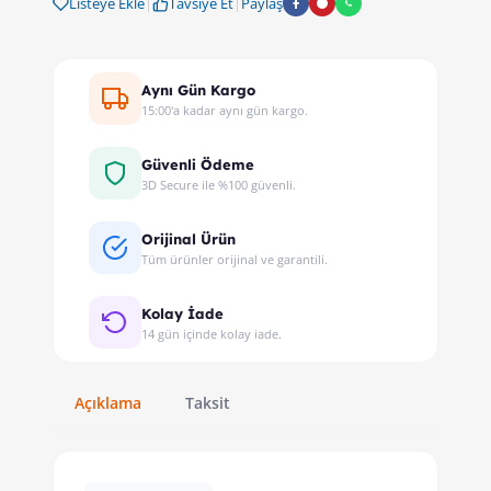
Listeye Ekle
|
Tavsiye Et
|
Paylaş
Aynı Gün Kargo
15:00'a kadar aynı gün kargo.
Güvenli Ödeme
3D Secure ile %100 güvenli.
Orijinal Ürün
Tüm ürünler orijinal ve garantili.
Kolay İade
14 gün içinde kolay iade.
Açıklama
Taksit