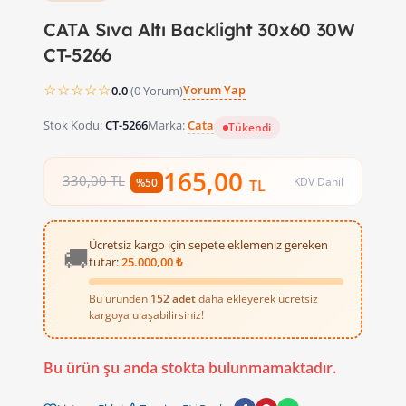
CATA Sıva Altı Backlight 30x60 30W
CT-5266
☆☆☆☆☆
Yorum Yap
0.0
(0 Yorum)
Stok Kodu:
CT-5266
Marka:
Cata
Tükendi
165,00
330,00 TL
KDV Dahil
%50
TL
Ücretsiz kargo için sepete eklemeniz gereken
🚚
tutar:
25.000,00 ₺
Bu üründen
152 adet
daha ekleyerek ücretsiz
kargoya ulaşabilirsiniz!
Bu ürün şu anda stokta bulunmamaktadır.