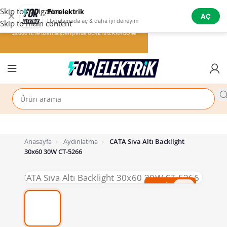
Skip to navigation
Forelektrik
✕
AÇ
Uygulamada aç & daha iyi deneyim
Skip to main content
25.000 TL ve üzeri alışverişlerde ÜCRETSİZ KARGO 🚚
Anasayfa
›
Aydınlatma
›
CATA Sıva Altı Backlight
30x60 30W CT-5266
%50 İndirim