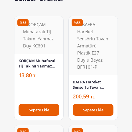
%35
%58
KORÇAM Muhafazalı
Tij Takımı Yanmaz
Duy KC601
13,80
TL
BAFRA Hareket
Sensörlü Tavan
Armatürü Plastik E27
200,59
TL
Duylu Beyaz BFR101-P
Sepete Ekle
Sepete Ekle
%60
%60