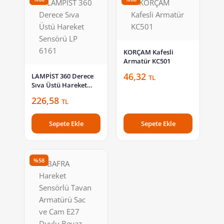
KORÇAM Kafesli
Armatür KC501
46,32
LAMPİST 360 Derece
TL
Sıva Üstü Hareket
Sensörü LP 6161
226,58
TL
Sepete Ekle
Sepete Ekle
%58