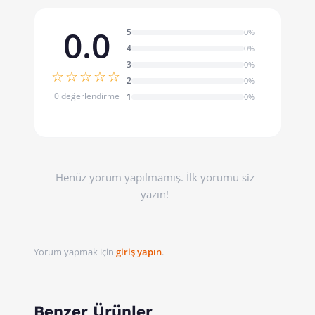
0.0
5
0%
4
0%
3
0%
☆☆☆☆☆
2
0%
0 değerlendirme
1
0%
Henüz yorum yapılmamış. İlk yorumu siz
yazın!
Yorum yapmak için
giriş yapın
.
Benzer Ürünler