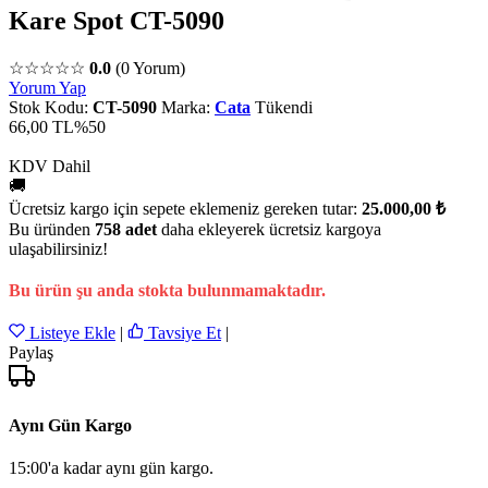
Kare Spot CT-5090
☆☆☆☆☆
0.0
(0 Yorum)
Yorum Yap
Stok Kodu:
CT-5090
Marka:
Cata
Tükendi
66,00 TL
%50
KDV Dahil
🚚
Ücretsiz kargo için sepete eklemeniz gereken tutar:
25.000,00 ₺
Bu üründen
758 adet
daha ekleyerek ücretsiz kargoya
ulaşabilirsiniz!
Bu ürün şu anda stokta bulunmamaktadır.
Listeye Ekle
|
Tavsiye Et
|
Paylaş
Aynı Gün Kargo
15:00'a kadar aynı gün kargo.