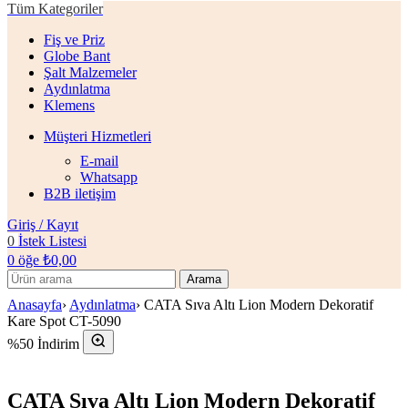
Tüm Kategoriler
Fiş ve Priz
Globe Bant
Şalt Malzemeler
Aydınlatma
Klemens
Müşteri Hizmetleri
E-mail
Whatsapp
B2B iletişim
Giriş / Kayıt
0
İstek Listesi
0
öğe
₺
0,00
Arama
Anasayfa
›
Aydınlatma
›
CATA Sıva Altı Lion Modern Dekoratif
Kare Spot CT-5090
%50 İndirim
CATA Sıva Altı Lion Modern Dekoratif