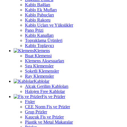
Kablo Bağları
Kablo Ek Mufları
Kablo Pabuçları
Kablo Rakoru
Kablo Uçları ve Yüksükler
Pano Prizi
Kablo Kanalları
Topraklama Ürünleri
Kablo Toplayıcı
Klemens
Buat Klemensi
Klemens Aksesuarları
Sıra Klemensler
Soketli Klemensler
Ray Klemensler
Kablolar
Alçak Gerilim Kabloları
Halojen Free Kablolar
Fiş ve Prizler
Fişler
CEE Norm Fiş ve Prizler
Grup Prizler
Kauçuk Fiş ve Prizler
Plastik ve Metal Makaralar