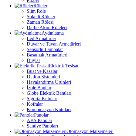
Prizler
Röleler
Slim Röle
Soketli Röleler
Zaman Rölesi
Darbe Akım Röleleri
Aydınlatma
Led Armatürler
Duvar ve Tavan Armatürleri
Sensörlü Lambalar
Basamak Armatürleri
Duylar
Elektrik Tesisat
Buat ve Kasalar
Diafon Sistemleri
Havalandırma Ürünleri
İzole Bantlar
Globe Elektrik Bantları
Sigorta Kutuları
Kofralar
Kombinasyon Kutuları
Panolar
ABS Panolar
Şantiye Panoları
Otomasyon Malzemeleri