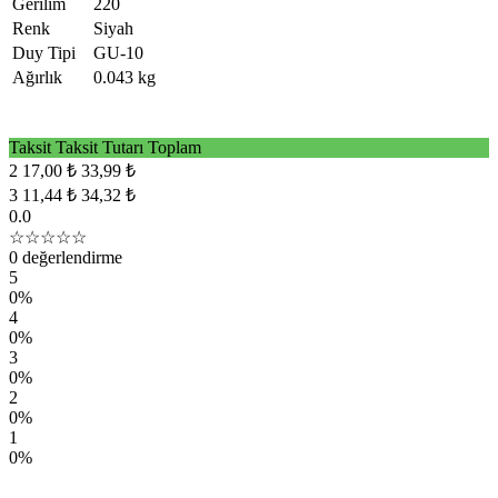
Gerilim
220
Renk
Siyah
Duy Tipi
GU-10
Ağırlık
0.043 kg
Taksit
Taksit Tutarı
Toplam
2
17,00 ₺
33,99 ₺
3
11,44 ₺
34,32 ₺
0.0
☆☆☆☆☆
0 değerlendirme
5
0%
4
0%
3
0%
2
0%
1
0%