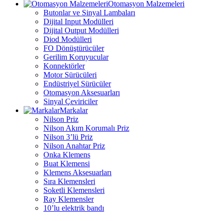
Otomasyon Malzemeleri
Butonlar ve Sinyal Lambaları
Dijital Input Modülleri
Dijital Output Modülleri
Diod Modülleri
FO Dönüştürücüler
Gerilim Koruyucular
Konnektörler
Motor Sürücüleri
Endüstriyel Sürücüler
Otomasyon Aksesuarları
Sinyal Çeviriciler
Markalar
Nilson Priz
Nilson Akım Korumalı Priz
Nilson 3’lü Priz
Nilson Anahtar Priz
Onka Klemens
Buat Klemensi
Klemens Aksesuarları
Sıra Klemensleri
Soketli Klemensleri
Ray Klemensler
10’lu elektrik bandı