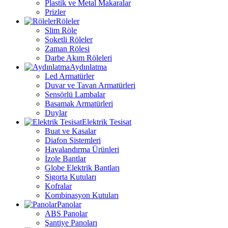
Plastik ve Metal Makaralar
Prizler
Röleler
Slim Röle
Soketli Röleler
Zaman Rölesi
Darbe Akım Röleleri
Aydınlatma
Led Armatürler
Duvar ve Tavan Armatürleri
Sensörlü Lambalar
Basamak Armatürleri
Duylar
Elektrik Tesisat
Buat ve Kasalar
Diafon Sistemleri
Havalandırma Ürünleri
İzole Bantlar
Globe Elektrik Bantları
Sigorta Kutuları
Kofralar
Kombinasyon Kutuları
Panolar
ABS Panolar
Şantiye Panoları