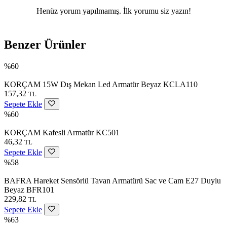
Henüz yorum yapılmamış. İlk yorumu siz yazın!
Benzer Ürünler
%60
KORÇAM 15W Dış Mekan Led Armatür Beyaz KCLA110
157,32
TL
Sepete Ekle
%60
KORÇAM Kafesli Armatür KC501
46,32
TL
Sepete Ekle
%58
BAFRA Hareket Sensörlü Tavan Armatürü Sac ve Cam E27 Duylu
Beyaz BFR101
229,82
TL
Sepete Ekle
%63