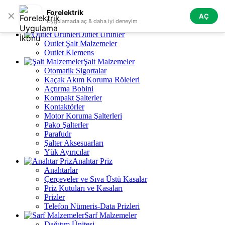
Skip to navigation
Skip to main content
Forelektrik
✕
AÇ
Tüm Kategoriler
Uygulamada aç & daha iyi deneyim
Outlet Ürünler
Outlet Şalt Malzemeler
Outlet Klemens
Şalt Malzemeler
Otomatik Sigortalar
Kaçak Akım Koruma Röleleri
Açtırma Bobini
Kompakt Şalterler
Kontaktörler
Motor Koruma Şalterleri
Pako Şalterler
Parafudr
Şalter Aksesuarları
Yük Ayırıcılar
Anahtar Priz
Anahtarlar
Çerçeveler ve Sıva Üstü Kasalar
Priz Kutuları ve Kasaları
Prizler
Telefon Nümeris-Data Prizleri
Sarf Malzemeler
Dağıtım Ünitesi