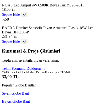
NOAS Led Ampul 9W 6500K Beyaz Işık YL95-9011
18,00
TL
Sepete Ekle
%58
BAFRA Hareket Sensörlü Tavan Armatürü Plastik 18W Ledli
Beyaz BFR103-P
231,84
TL
Sepete Ekle
Kurumsal & Proje Çözümleri
Toplu alım avantajlarından yararlanın.
Teklif Formunu Doldurun →
CATA Sıva Altı Lion Modern Dekoratif Kare Spot CT-5090
33,00 TL
Popüler Globe Bantlar
Siyah Globe Bant
Beyaz Globe Bant