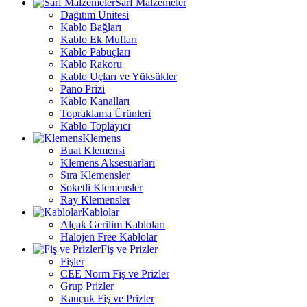
Sarf Malzemeler
Dağıtım Ünitesi
Kablo Bağları
Kablo Ek Mufları
Kablo Pabuçları
Kablo Rakoru
Kablo Uçları ve Yüksükler
Pano Prizi
Kablo Kanalları
Topraklama Ürünleri
Kablo Toplayıcı
Klemens
Buat Klemensi
Klemens Aksesuarları
Sıra Klemensler
Soketli Klemensler
Ray Klemensler
Kablolar
Alçak Gerilim Kabloları
Halojen Free Kablolar
Fiş ve Prizler
Fişler
CEE Norm Fiş ve Prizler
Grup Prizler
Kauçuk Fiş ve Prizler