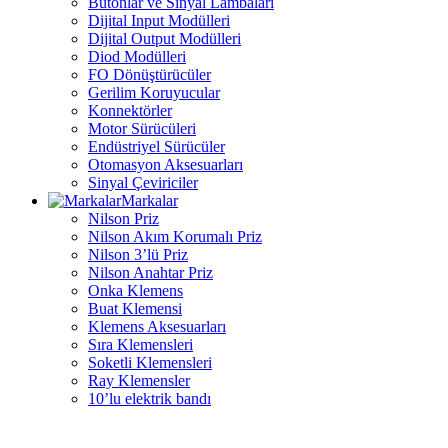
Butonlar ve Sinyal Lambaları
Dijital Input Modülleri
Dijital Output Modülleri
Diod Modülleri
FO Dönüştürücüler
Gerilim Koruyucular
Konnektörler
Motor Sürücüleri
Endüstriyel Sürücüler
Otomasyon Aksesuarları
Sinyal Çeviriciler
Markalar
Nilson Priz
Nilson Akım Korumalı Priz
Nilson 3’lü Priz
Nilson Anahtar Priz
Onka Klemens
Buat Klemensi
Klemens Aksesuarları
Sıra Klemensleri
Soketli Klemensleri
Ray Klemensler
10’lu elektrik bandı