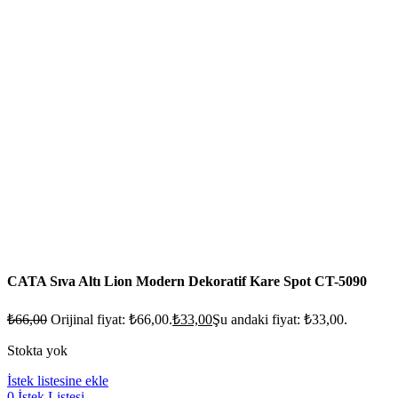
CATA Sıva Altı Lion Modern Dekoratif Kare Spot CT-5090
₺
66,00
Orijinal fiyat: ₺66,00.
₺
33,00
Şu andaki fiyat: ₺33,00.
Stokta yok
İstek listesine ekle
0
İstek Listesi