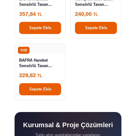
Sensörlü Tavan
Sensörlü Tavan
Armatürü Plastik Acil
Armatürü (Otomatik
357,84
240,00
TL
TL
Kitli 18W Ledli Beyaz
Ayarlı) KCSA11
BFR104-P
Sepete Ekle
Sepete Ekle
%58
BAFRA Hareket
Sensörlü Tavan
Armatürü Sac ve Cam
229,82
TL
E27 Duylu Beyaz
BFR101
Sepete Ekle
Kurumsal & Proje Çözümleri
Toplu alım avantajlarından yararlanın.