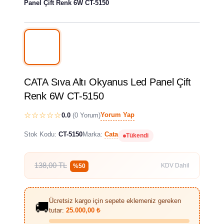
Panel Çift Renk 6W CT-5150
%50 İndirim
CATA Sıva Altı Okyanus Led Panel Çift
Renk 6W CT-5150
☆☆☆☆☆
Yorum Yap
0.0
(0 Yorum)
Stok Kodu:
CT-5150
Marka:
Cata
Tükendi
138,00 TL
KDV Dahil
%50
Ücretsiz kargo için sepete eklemeniz gereken
🚚
tutar:
25.000,00 ₺