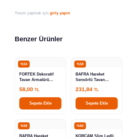
Yorum yapmak için
giriş yapın
.
Benzer Ürünler
%54
%58
FORTEK Dekoratif
BAFRA Hareket
Tavan Armatürü
Sensörlü Tavan
Porselen Duy Tipi +
Armatürü Plastik 18W
58,00
231,84
TL
TL
Led Ampul
Ledli Beyaz BFR103-P
Sepete Ekle
Sepete Ekle
%58
%60
BAFRA Hareket
KORÇAM Slim Ledli