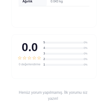
Ağırlık
0.043 kg
0.0
5
0%
4
0%
3
0%
☆☆☆☆☆
2
0%
0 değerlendirme
1
0%
Henüz yorum yapılmamış. İlk yorumu siz
yazın!