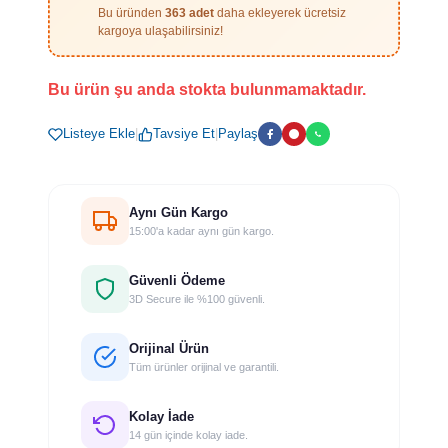
Bu üründen
363 adet
daha ekleyerek ücretsiz
kargoya ulaşabilirsiniz!
Bu ürün şu anda stokta bulunmamaktadır.
Listeye Ekle
|
Tavsiye Et
|
Paylaş
Aynı Gün Kargo
15:00'a kadar aynı gün kargo.
Güvenli Ödeme
3D Secure ile %100 güvenli.
Orijinal Ürün
Tüm ürünler orijinal ve garantili.
Kolay İade
14 gün içinde kolay iade.