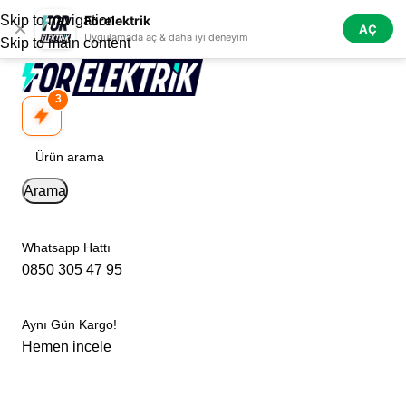
Skip to navigation
Forelektrik
✕
AÇ
Uygulamada aç & daha iyi deneyim
Skip to main content
3
Arama
Whatsapp Hattı
0850 305 47 95
Aynı Gün Kargo!
Hemen incele