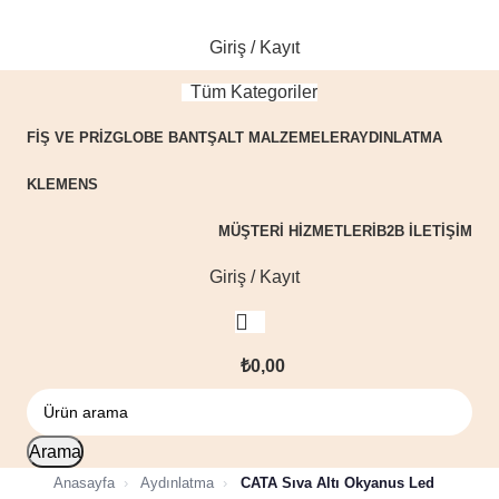
Giriş / Kayıt
Tüm Kategoriler
FIŞ VE PRIZ
GLOBE BANT
ŞALT MALZEMELER
AYDINLATMA
KLEMENS
MÜŞTERI HIZMETLERI
B2B ILETIŞIM
Giriş / Kayıt
₺
0,00
Arama
Anasayfa
›
Aydınlatma
›
CATA Sıva Altı Okyanus Led