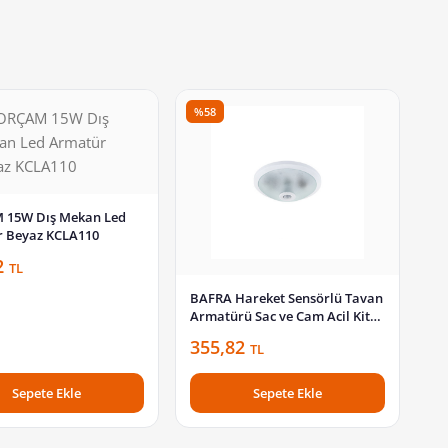
%58
 15W Dış Mekan Led
 Beyaz KCLA110
2
TL
BAFRA Hareket Sensörlü Tavan
Armatürü Sac ve Cam Acil Kitli
E27 Duylu Beyaz BFR102
355,82
TL
Sepete Ekle
Sepete Ekle