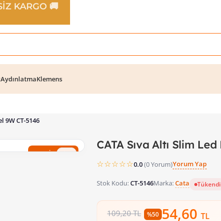
TSİZ KARGO 🚚
r
Aydınlatma
Klemens
el 9W CT-5146
CATA Sıva Altı Slim Led
%50 İndirim
☆☆☆☆☆
Yorum Yap
0.0
(0 Yorum)
Stok Kodu:
CT-5146
Marka:
Cata
Tükendi
54,60
109,20 TL
%50
TL