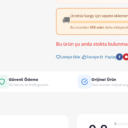
Ücretsiz kargo için sepete eklemen
🚚
Bu üründen
458 adet
daha ekleyerek 
Bu ürün şu anda stokta bulunma
Listeye Ekle
|
Tavsiye Et
|
Paylaş
Güvenli Ödeme
Orijinal Ürün
3D Secure ile %100 güvenli.
Tüm ürünler orijinal ve g
5