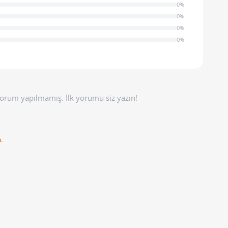
0%
0%
0%
0%
orum yapılmamış. İlk yorumu siz yazın!
n
.