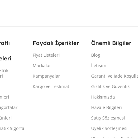
yatlı
Faydalı İçerikler
Önemli Bilgiler
Fiyat Listeleri
Blog
leri
Markalar
İletişim
ktrik
ri
Kampanyalar
Garanti ve İade Koşulla
t
Kargo ve Teslimat
Gizlilik ve Güvenlik
nleri
Hakkımızda
igortalar
Havale Bilgileri
ünleri
Satış Sözleşmesi
atik Sigorta
Üyelik Sözleşmesi