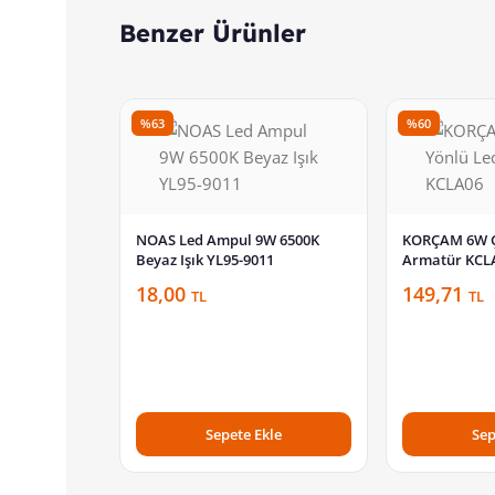
Benzer Ürünler
%63
%60
NOAS Led Ampul 9W 6500K
KORÇAM 6W Çi
Beyaz Işık YL95-9011
Armatür KCL
18,00
149,71
TL
TL
Sepete Ekle
Sep