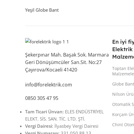
Yeşil Globe Bant
En iyi fi
Elektrik
Şekerpınar Mah. Başak Sok. Marmara
Malzeme
Geri Dönüşümcüler San.Sit. No:27
Toptan Ele
Çayırova/Kocaeli 41420
Malzemele
Globe Ban
info@forelektrik.com
Nilson Ürü
0850 305 47 95
Otomatik S
Tam Ticari Ünvan:
ELES ENDÜSTRİYEL
Korçam Ür
ELEKT. SİS. SAN. TİC. LTD. ŞTİ.
Chint Otom
Vergi Dairesi:
İlyasbey Vergi Dairesi
Vergi Numarası:
331 050 88 13