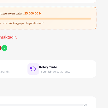
iz gereken tutar:
25.000,00 ₺
ücretsiz kargoya ulaşabilirsiniz!
maktadır.
Kolay İade
arantili.
14 gün içinde kolay iade.
0%