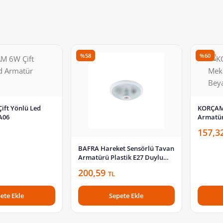
%58
%60
ft Yönlü Led
KORÇAM
A06
Armatür
157,3
BAFRA Hareket Sensörlü Tavan
Armatürü Plastik E27 Duylu
Beyaz BFR101-P
200,59
TL
ete Ekle
Sepete Ekle