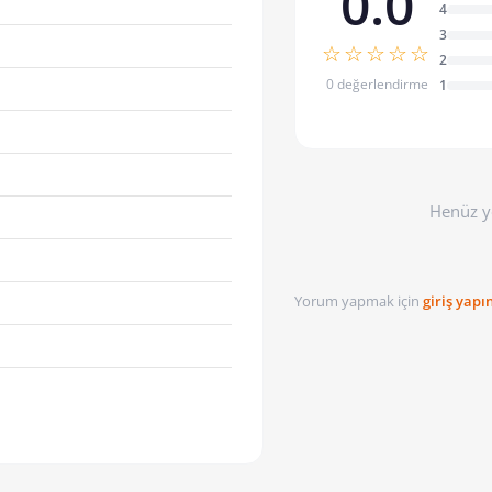
0.0
4
3
☆☆☆☆☆
2
0 değerlendirme
1
Henüz y
Yorum yapmak için
giriş yapı