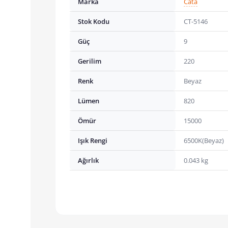
Marka
Cata
Stok Kodu
CT-5146
Güç
9
Gerilim
220
Renk
Beyaz
Lümen
820
Ömür
15000
Işık Rengi
6500K(Beyaz)
Ağırlık
0.043 kg