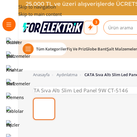
25.000 TL ve üzeri alışverişlerde ÜCRE
Skip to navigation
Skip to main content
3
Tüm Kategoriler
Fiş Ve Priz
Globe Bant
Şalt Malzemele
Anasayfa
›
Aydınlatma
›
CATA Sıva Altı Slim Led Pan