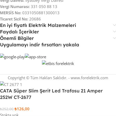
Vergi Dairesi:
İlyasbey Vergi Dairesi
Vergi Numarası:
331 050 88 13
MERSİS No:
0331050881300013
Ticaret Sicil No:
20686
En iyi fiyatlı Elektrik Malzemeleri
Faydalı İçerikler
Önemli Bilgiler
Uygulamayı indir fırsatları yakala
Copyright © Tüm Hakları Saklıdır. - www.forelektrik.com
CATA Süper Slim Şerit Led Trafosu 21 Amper
252W CT-2677
₺
126,00
₺
252,00
Stokta yok