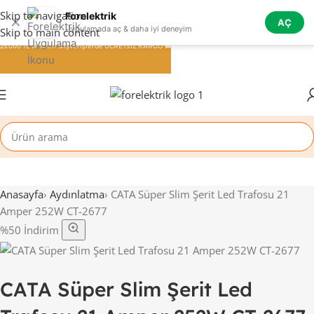
Skip to navigation
Forelektrik
✕
AÇ
Uygulamada aç & daha iyi deneyim
Skip to main content
25.000 TL ve üzeri alışverişlerde ÜCRETSİZ KARGO 🚚
Anasayfa
›
Aydınlatma
›
CATA Süper Slim Şerit Led Trafosu 21
Amper 252W CT-2677
%50 İndirim
CATA Süper Slim Şerit Led