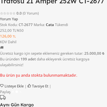
Trafosu 21 Amper 252W CT-2677
☆☆☆☆☆
0.0
(0 Yorum)
Yorum Yap
Stok Kodu:
CT-2677
Marka:
Cata
Tükendi
252,00 TL
%50
126,00
TL
KDV Dahil
🚚
Ücretsiz kargo için sepete eklemeniz gereken tutar:
25.000,00 ₺
Bu üründen
199 adet
daha ekleyerek ücretsiz kargoya
ulaşabilirsiniz!
Bu ürün şu anda stokta bulunmamaktadır.
Listeye Ekle
|
Tavsiye Et
|
Paylaş
Aynı Gün Kargo