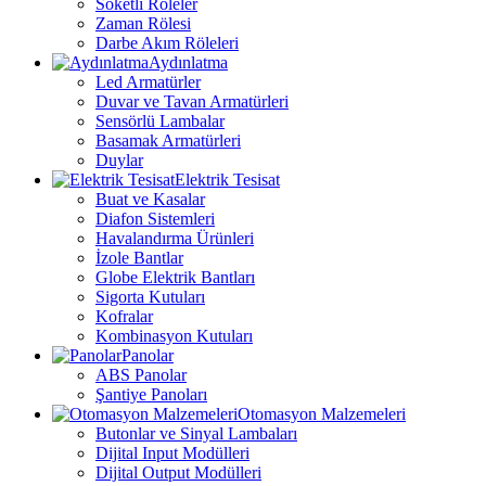
Soketli Röleler
Zaman Rölesi
Darbe Akım Röleleri
Aydınlatma
Led Armatürler
Duvar ve Tavan Armatürleri
Sensörlü Lambalar
Basamak Armatürleri
Duylar
Elektrik Tesisat
Buat ve Kasalar
Diafon Sistemleri
Havalandırma Ürünleri
İzole Bantlar
Globe Elektrik Bantları
Sigorta Kutuları
Kofralar
Kombinasyon Kutuları
Panolar
ABS Panolar
Şantiye Panoları
Otomasyon Malzemeleri
Butonlar ve Sinyal Lambaları
Dijital Input Modülleri
Dijital Output Modülleri