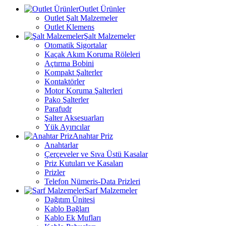
Outlet Ürünler
Outlet Şalt Malzemeler
Outlet Klemens
Şalt Malzemeler
Otomatik Sigortalar
Kaçak Akım Koruma Röleleri
Açtırma Bobini
Kompakt Şalterler
Kontaktörler
Motor Koruma Şalterleri
Pako Şalterler
Parafudr
Şalter Aksesuarları
Yük Ayırıcılar
Anahtar Priz
Anahtarlar
Çerçeveler ve Sıva Üstü Kasalar
Priz Kutuları ve Kasaları
Prizler
Telefon Nümeris-Data Prizleri
Sarf Malzemeler
Dağıtım Ünitesi
Kablo Bağları
Kablo Ek Mufları