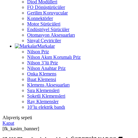
Diod Modülleri
FO Dönüştürücüler
Gerilim Koruyucular
Konnektörler
Motor Sürücüleri
Endüstriyel Sürücüler
Otomasyon Aksesuarları
Sinyal Çeviriciler
Markalar
Nilson Priz
Nilson Akım Korumalı Priz
Nilson 3’lü Priz
Nilson Anahtar Priz
Onka Klemens
Buat Klemensi
Klemens Aksesuarları
Sıra Klemensleri
Soketli Klemensleri
Ray Klemensler
10’lu elektrik bandı
Alışveriş sepeti
Kapat
[fk_kasim_banner]