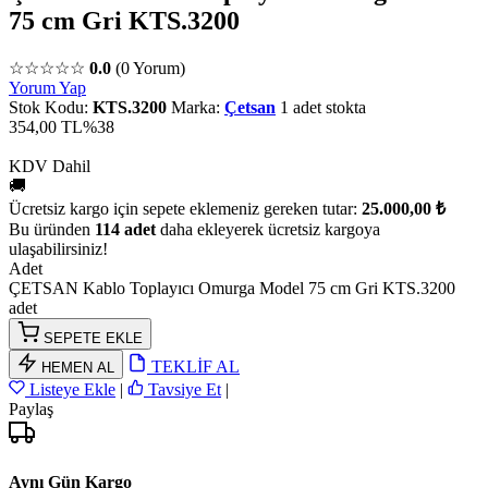
75 cm Gri KTS.3200
☆☆☆☆☆
0.0
(0 Yorum)
Yorum Yap
Stok Kodu:
KTS.3200
Marka:
Çetsan
1 adet stokta
354,00 TL
%38
KDV Dahil
🚚
Ücretsiz kargo için sepete eklemeniz gereken tutar:
25.000,00 ₺
Bu üründen
114 adet
daha ekleyerek ücretsiz kargoya
ulaşabilirsiniz!
Adet
ÇETSAN Kablo Toplayıcı Omurga Model 75 cm Gri KTS.3200
adet
SEPETE EKLE
TEKLİF AL
HEMEN AL
Listeye Ekle
|
Tavsiye Et
|
Paylaş
Aynı Gün Kargo