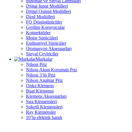
Butonlar ve Sinyal Lambaları
Dijital Input Modülleri
Dijital Output Modülleri
Diod Modülleri
FO Dönüştürücüler
Gerilim Koruyucular
Konnektörler
Motor Sürücüleri
Endüstriyel Sürücüler
Otomasyon Aksesuarları
Sinyal Çeviriciler
Markalar
Nilson Priz
Nilson Akım Korumalı Priz
Nilson 3’lü Priz
Nilson Anahtar Priz
Onka Klemens
Buat Klemensi
Klemens Aksesuarları
Sıra Klemensleri
Soketli Klemensleri
Ray Klemensler
10’lu elektrik bandı