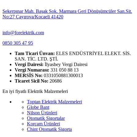
Şekerpınar Mah. Başak Sok. Marmara Geri Dönüşümcüler San.Sit.
No:27 Çayırova/Kocaeli 41420
info@forelektrik.com
0850 305 47 95
Tam Ticari Ünvan:
ELES ENDÜSTRİYEL ELEKT. SİS.
SAN. TİC. LTD. ŞTİ.
Vergi Dairesi:
İlyasbey Vergi Dairesi
Vergi Numarası:
331 050 88 13
MERSİS No:
0331050881300013
Ticaret Sicil No:
20686
En iyi fiyatlı Elektrik Malzemeleri
Toptan Elektrik Malzemeleri
Globe Bant
Nilson Ürünleri
Otomatik Sigortalar
Korçam Ürünleri
Chint Otomatik Sigorta