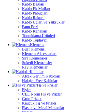
Kablo Bağları
Kablo Ek Mufları
Kablo Pabuçları
Kablo Rakoru
Kablo Uçları ve Yüksükler
Pano Prizi
Kablo Kanalları
Topraklama Ürünleri
Kablo Toplayıcı
Klemens
Buat Klemensi
Klemens Aksesuarları
Sıra Klemensler
Soketli Klemensler
Ray Klemensler
Kablolar
Alçak Gerilim Kabloları
Halojen Free Kablolar
Fiş ve Prizler
Fişler
CEE Norm Fiş ve Prizler
Grup Prizler
Kauçuk Fiş ve Prizler
Plastik ve Metal Makaralar