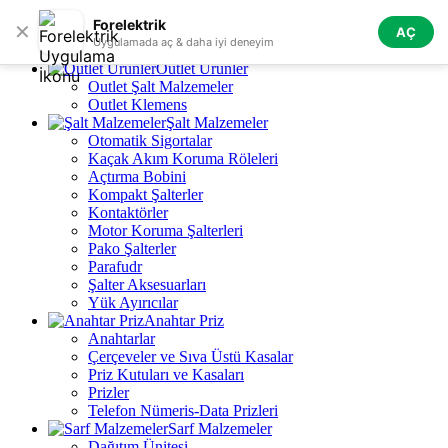
Skip to navigation
Skip to main content
Forelektrik
✕
AÇ
Tüm Kategoriler
Uygulamada aç & daha iyi deneyim
Outlet Ürünler
Outlet Şalt Malzemeler
Outlet Klemens
Şalt Malzemeler
Otomatik Sigortalar
Kaçak Akım Koruma Röleleri
Açtırma Bobini
Kompakt Şalterler
Kontaktörler
Motor Koruma Şalterleri
Pako Şalterler
Parafudr
Şalter Aksesuarları
Yük Ayırıcılar
Anahtar Priz
Anahtarlar
Çerçeveler ve Sıva Üstü Kasalar
Priz Kutuları ve Kasaları
Prizler
Telefon Nümeris-Data Prizleri
Sarf Malzemeler
Dağıtım Ünitesi