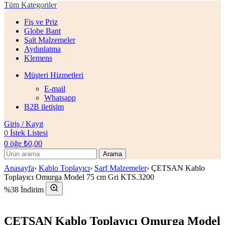
Tüm Kategoriler
Fiş ve Priz
Globe Bant
Şalt Malzemeler
Aydınlatma
Klemens
Müşteri Hizmetleri
E-mail
Whatsapp
B2B iletişim
Giriş / Kayıt
0
İstek Listesi
0
öğe
₺
0,00
Arama
Anasayfa
›
Kablo Toplayıcı
›
Sarf Malzemeler
›
ÇETSAN Kablo
Toplayıcı Omurga Model 75 cm Gri KTS.3200
%38 İndirim
ÇETSAN Kablo Toplayıcı Omurga Model