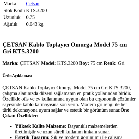
Marka
Çetsan
Stok Kodu
KTS.3200
Uzunluk
0.75
Ağırlık
0.043 kg
ÇETSAN Kablo Toplayıcı Omurga Model 75 cm
Gri KTS.3200
Marka:
ÇETSAN
Model:
KTS.3200
Boy:
75 cm
Renk:
Gri
Ürün Açıklaması
ÇETSAN Kablo Toplayıcı Omurga Model 75 cm Gri KTS.3200,
çalışma alanınızda düzeni sağlamanın en pratik yollarından biridir.
Özellikle ofis ve ev kullanımına uygun olan bu ergonomik çözümler
sayesinde kablo karmaşasına son verin. Modern gri rengi ile her
türlü dekorasyona uyum sağlar ve estetik bir görünüm sunar.
Öne
Çıkan Özellikler:
Yüksek Kalite Malzeme:
Dayanıklı malzemelerden
üretilmiştir ve uzun süreli kullanım imkanı sunar.
Estetik Tasarım:
Şık ve modern görünümü ile çalışma