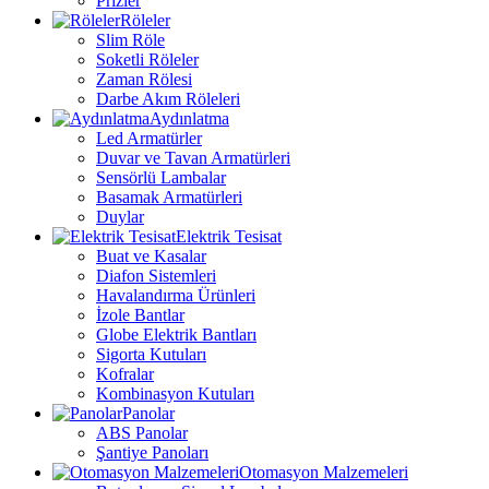
Prizler
Röleler
Slim Röle
Soketli Röleler
Zaman Rölesi
Darbe Akım Röleleri
Aydınlatma
Led Armatürler
Duvar ve Tavan Armatürleri
Sensörlü Lambalar
Basamak Armatürleri
Duylar
Elektrik Tesisat
Buat ve Kasalar
Diafon Sistemleri
Havalandırma Ürünleri
İzole Bantlar
Globe Elektrik Bantları
Sigorta Kutuları
Kofralar
Kombinasyon Kutuları
Panolar
ABS Panolar
Şantiye Panoları
Otomasyon Malzemeleri