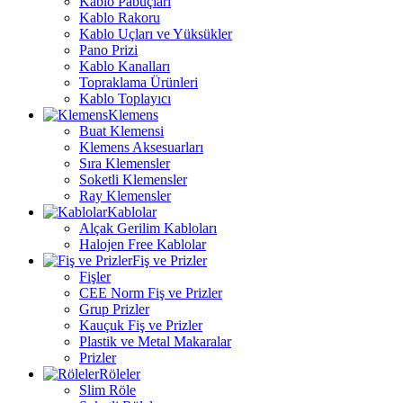
Kablo Pabuçları
Kablo Rakoru
Kablo Uçları ve Yüksükler
Pano Prizi
Kablo Kanalları
Topraklama Ürünleri
Kablo Toplayıcı
Klemens
Buat Klemensi
Klemens Aksesuarları
Sıra Klemensler
Soketli Klemensler
Ray Klemensler
Kablolar
Alçak Gerilim Kabloları
Halojen Free Kablolar
Fiş ve Prizler
Fişler
CEE Norm Fiş ve Prizler
Grup Prizler
Kauçuk Fiş ve Prizler
Plastik ve Metal Makaralar
Prizler
Röleler
Slim Röle