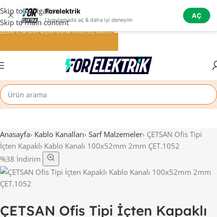
Skip to navigation
Forelektrik
✕
AÇ
Uygulamada aç & daha iyi deneyim
Skip to main content
25.000 TL ve üzeri alışverişlerde ÜCRETSİZ KARGO 🚚
Anasayfa
›
Kablo Kanalları
›
Sarf Malzemeler
›
ÇETSAN Ofis Tipi
İçten Kapaklı Kablo Kanalı 100x52mm 2mm ÇET.1052
%38 İndirim
ÇETSAN Ofis Tipi İçten Kapaklı