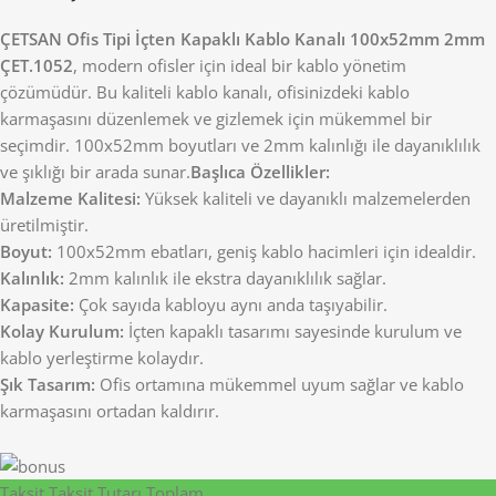
ÇETSAN Ofis Tipi İçten Kapaklı Kablo Kanalı 100x52mm 2mm
ÇET.1052
, modern ofisler için ideal bir kablo yönetim
çözümüdür. Bu kaliteli kablo kanalı, ofisinizdeki kablo
karmaşasını düzenlemek ve gizlemek için mükemmel bir
seçimdir. 100x52mm boyutları ve 2mm kalınlığı ile dayanıklılık
ve şıklığı bir arada sunar.
Başlıca Özellikler:
Malzeme Kalitesi:
Yüksek kaliteli ve dayanıklı malzemelerden
üretilmiştir.
Boyut:
100x52mm ebatları, geniş kablo hacimleri için idealdir.
Kalınlık:
2mm kalınlık ile ekstra dayanıklılık sağlar.
Kapasite:
Çok sayıda kabloyu aynı anda taşıyabilir.
Kolay Kurulum:
İçten kapaklı tasarımı sayesinde kurulum ve
kablo yerleştirme kolaydır.
Şık Tasarım:
Ofis ortamına mükemmel uyum sağlar ve kablo
karmaşasını ortadan kaldırır.
Taksit
Taksit Tutarı
Toplam