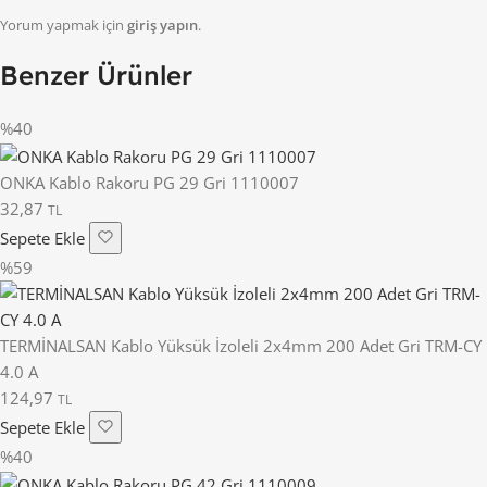
Yorum yapmak için
giriş yapın
.
Benzer Ürünler
%40
ONKA Kablo Rakoru PG 29 Gri 1110007
32,87
TL
Sepete Ekle
%59
TERMİNALSAN Kablo Yüksük İzoleli 2x4mm 200 Adet Gri TRM-CY
4.0 A
124,97
TL
Sepete Ekle
%40