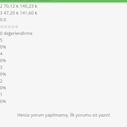
2
70,12 ₺
140,23 ₺
3
47,20 ₺
141,60 ₺
0.0
☆☆☆☆☆
0 değerlendirme
5
0%
4
0%
3
0%
2
0%
1
0%
Henüz yorum yapılmamış. İlk yorumu siz yazın!