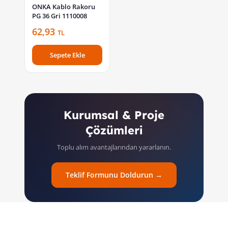
ONKA Kablo Rakoru
PG 36 Gri 1110008
62,93
TL
Sepete Ekle
Kurumsal & Proje
Çözümleri
Toplu alım avantajlarından yararlanın.
Teklif Formunu Doldurun →