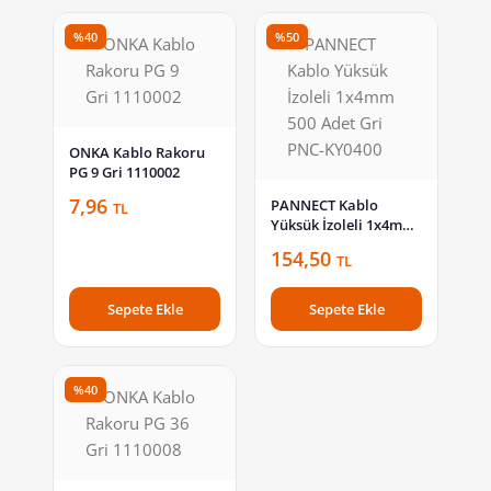
%40
%50
ONKA Kablo Rakoru
PG 9 Gri 1110002
7,96
PANNECT Kablo
TL
Yüksük İzoleli 1x4mm
500 Adet Gri PNC-
154,50
TL
KY0400
Sepete Ekle
Sepete Ekle
%40