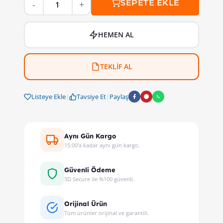
SEPETE EKLE
HEMEN AL
TEKLİF AL
Listeye Ekle
|
Tavsiye Et
|
Paylaş
Aynı Gün Kargo
15:00'a kadar aynı gün kargo.
Güvenli Ödeme
3D Secure ile %100 güvenli.
Orijinal Ürün
Tüm ürünler orijinal ve garantili.