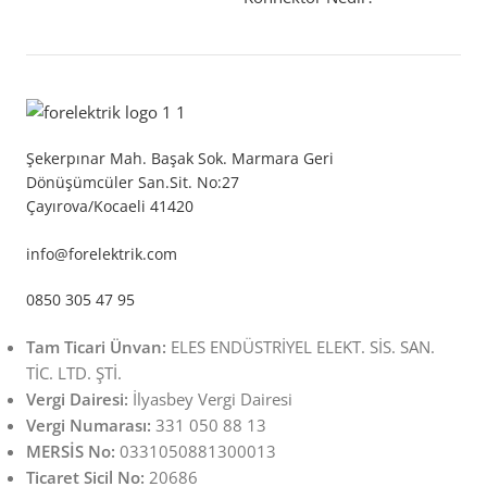
Şekerpınar Mah. Başak Sok. Marmara Geri
Dönüşümcüler San.Sit. No:27
Çayırova/Kocaeli 41420
info@forelektrik.com
0850 305 47 95
Tam Ticari Ünvan:
ELES ENDÜSTRİYEL ELEKT. SİS. SAN.
TİC. LTD. ŞTİ.
Vergi Dairesi:
İlyasbey Vergi Dairesi
Vergi Numarası:
331 050 88 13
MERSİS No:
0331050881300013
Ticaret Sicil No:
20686