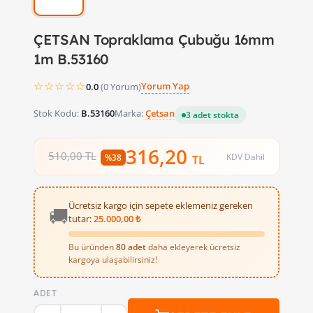
ÇETSAN Topraklama Çubuğu 16mm
1m B.53160
☆☆☆☆☆
Yorum Yap
0.0
(0 Yorum)
Stok Kodu:
B.53160
Marka:
Çetsan
3 adet stokta
316,20
510,00 TL
KDV Dahil
%38
TL
Ücretsiz kargo için sepete eklemeniz gereken
🚚
tutar:
25.000,00 ₺
Bu üründen
80 adet
daha ekleyerek ücretsiz
kargoya ulaşabilirsiniz!
ADET