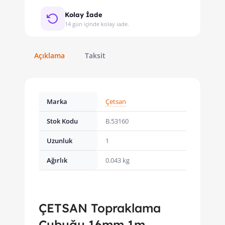
Kolay İade
14 gün içinde kolay iade.
Açıklama
Taksit
Marka
Çetsan
Stok Kodu
B.53160
Uzunluk
1
Ağırlık
0.043 kg
ÇETSAN Topraklama
Çubuğu 16mm 1m