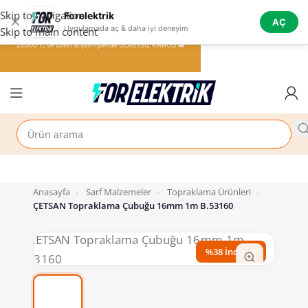
Skip to navigation
Forelektrik
✕
AÇ
Uygulamada aç & daha iyi deneyim
Skip to main content
25.000 TL ve üzeri alışverişlerde ÜCRETSİZ KARGO 🚚
Anasayfa
›
Sarf Malzemeler
›
Topraklama Ürünleri
›
ÇETSAN Topraklama Çubuğu 16mm 1m B.53160
%38 İndirim