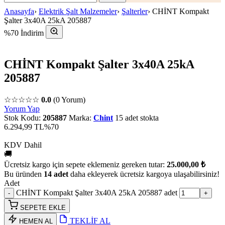
Anasayfa
›
Elektrik Şalt Malzemeler
›
Şalterler
›
CHİNT Kompakt
Şalter 3x40A 25kA 205887
%70 İndirim
CHİNT Kompakt Şalter 3x40A 25kA
205887
☆☆☆☆☆
0.0
(0 Yorum)
Yorum Yap
Stok Kodu:
205887
Marka:
Chint
15 adet stokta
6.294,99 TL
%70
KDV Dahil
🚚
Ücretsiz kargo için sepete eklemeniz gereken tutar:
25.000,00 ₺
Bu üründen
14 adet
daha ekleyerek ücretsiz kargoya ulaşabilirsiniz!
Adet
CHİNT Kompakt Şalter 3x40A 25kA 205887 adet
SEPETE EKLE
TEKLİF AL
HEMEN AL