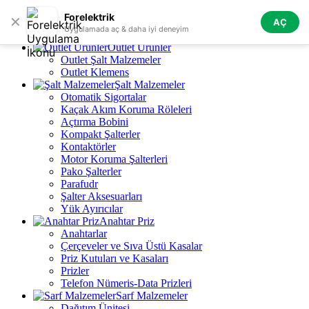
Skip to navigation
Skip to main content
Forelektrik
✕
AÇ
Tüm Kategoriler
Uygulamada aç & daha iyi deneyim
Outlet Ürünler
Outlet Şalt Malzemeler
Outlet Klemens
Şalt Malzemeler
Otomatik Sigortalar
Kaçak Akım Koruma Röleleri
Açtırma Bobini
Kompakt Şalterler
Kontaktörler
Motor Koruma Şalterleri
Pako Şalterler
Parafudr
Şalter Aksesuarları
Yük Ayırıcılar
Anahtar Priz
Anahtarlar
Çerçeveler ve Sıva Üstü Kasalar
Priz Kutuları ve Kasaları
Prizler
Telefon Nümeris-Data Prizleri
Sarf Malzemeler
Dağıtım Ünitesi