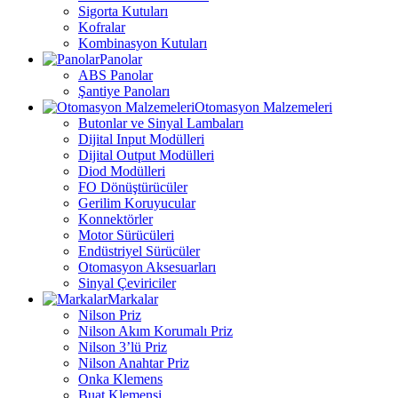
Sigorta Kutuları
Kofralar
Kombinasyon Kutuları
Panolar
ABS Panolar
Şantiye Panoları
Otomasyon Malzemeleri
Butonlar ve Sinyal Lambaları
Dijital Input Modülleri
Dijital Output Modülleri
Diod Modülleri
FO Dönüştürücüler
Gerilim Koruyucular
Konnektörler
Motor Sürücüleri
Endüstriyel Sürücüler
Otomasyon Aksesuarları
Sinyal Çeviriciler
Markalar
Nilson Priz
Nilson Akım Korumalı Priz
Nilson 3’lü Priz
Nilson Anahtar Priz
Onka Klemens
Buat Klemensi