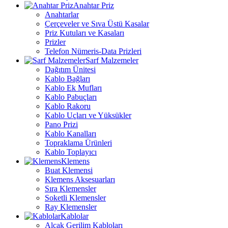
Anahtar Priz
Anahtarlar
Çerçeveler ve Sıva Üstü Kasalar
Priz Kutuları ve Kasaları
Prizler
Telefon Nümeris-Data Prizleri
Sarf Malzemeler
Dağıtım Ünitesi
Kablo Bağları
Kablo Ek Mufları
Kablo Pabuçları
Kablo Rakoru
Kablo Uçları ve Yüksükler
Pano Prizi
Kablo Kanalları
Topraklama Ürünleri
Kablo Toplayıcı
Klemens
Buat Klemensi
Klemens Aksesuarları
Sıra Klemensler
Soketli Klemensler
Ray Klemensler
Kablolar
Alçak Gerilim Kabloları