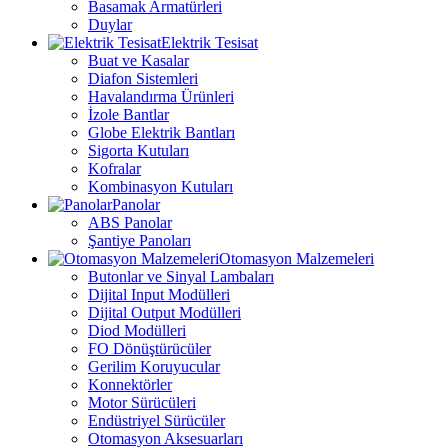
Basamak Armatürleri
Duylar
Elektrik Tesisat
Buat ve Kasalar
Diafon Sistemleri
Havalandırma Ürünleri
İzole Bantlar
Globe Elektrik Bantları
Sigorta Kutuları
Kofralar
Kombinasyon Kutuları
Panolar
ABS Panolar
Şantiye Panoları
Otomasyon Malzemeleri
Butonlar ve Sinyal Lambaları
Dijital Input Modülleri
Dijital Output Modülleri
Diod Modülleri
FO Dönüştürücüler
Gerilim Koruyucular
Konnektörler
Motor Sürücüleri
Endüstriyel Sürücüler
Otomasyon Aksesuarları