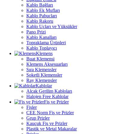
Kablo Bağları
Kablo Ek Mufları
Kablo Pabuçları
Kablo Rakoru
Kablo Uçları ve Yüksükler
Pano Prizi
Kablo Kanalları
Topraklama Ürünleri
Kablo Toplayıcı
Klemens
Buat Klemensi
Klemens Aksesuarları
Sıra Klemensler
Soketli Klemensler
Ray Klemensler
Kablolar
Alçak Gerilim Kabloları
Halojen Free Kablolar
Fiş ve Prizler
Fişler
CEE Norm Fiş ve Prizler
Grup Prizler
Kauçuk Fiş ve Prizler
Plastik ve Metal Makaralar