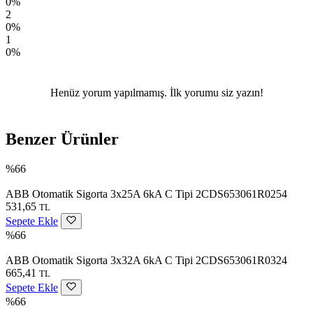
0%
2
0%
1
0%
Henüz yorum yapılmamış. İlk yorumu siz yazın!
Benzer Ürünler
%66
ABB Otomatik Sigorta 3x25A 6kA C Tipi 2CDS653061R0254
531,65
TL
Sepete Ekle
%66
ABB Otomatik Sigorta 3x32A 6kA C Tipi 2CDS653061R0324
665,41
TL
Sepete Ekle
%66