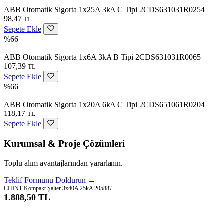
ABB Otomatik Sigorta 1x25A 3kA C Tipi 2CDS631031R0254
98,47
TL
Sepete Ekle
%66
ABB Otomatik Sigorta 1x6A 3kA B Tipi 2CDS631031R0065
107,39
TL
Sepete Ekle
%66
ABB Otomatik Sigorta 1x20A 6kA C Tipi 2CDS651061R0204
118,17
TL
Sepete Ekle
Kurumsal & Proje Çözümleri
Toplu alım avantajlarından yararlanın.
Teklif Formunu Doldurun →
CHİNT Kompakt Şalter 3x40A 25kA 205887
1.888,50 TL
Sepete Ekle