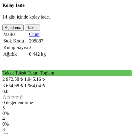
Kolay İade
14 gün içinde kolay iade.
Açıklama
Taksit
Marka
Chint
Stok Kodu
205887
Kutup Sayısı
3
Ağırlık
0.442 kg
Taksit
Taksit Tutarı
Toplam
2
972,58 ₺
1.945,16 ₺
3
654,68 ₺
1.964,04 ₺
0.0
☆☆☆☆☆
0 değerlendirme
5
0%
4
0%
3