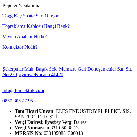
Popüler Yazılarımız
Togg Kaç Saatte Sarj Oluyor
Topraklama Kablosu Hangi Renk?
Vavien Anahtar Nedir?
Konnektör Nedir?
Şekerpınar Mah. Başak Sok. Marmara Geri Dönüşümcüler San.Sit.
No:27 Çayırova/Kocaeli 41420
info@forelektrik.com
0850 305 47 95
Tam Ticari Ünvan:
ELES ENDÜSTRİYEL ELEKT. SİS.
SAN. TİC. LTD. ŞTİ.
Vergi Dairesi:
İlyasbey Vergi Dairesi
Vergi Numarası:
331 050 88 13
MERSİS No:
0331050881300013