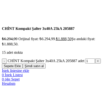
CHİNT Kompakt Şalter 3x40A 25kA 205887
₺
6.294,99
Orijinal fiyat: ₺6.294,99.
₺
1.888,50
Şu andaki fiyat:
₺1.888,50.
15 adet stokta
CHİNT Kompakt Şalter 3x40A 25kA 205887 adet
Sepete Ekle
Şimdi satın al
İstek listesine ekle
0
İstek Listesi
0
öğe
Sepet
Hesabım