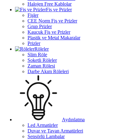
Halojen Free Kablolar
Fiş ve Prizler
Fişler
CEE Norm Fiş ve Prizler
Grup Prizler
Kauçuk Fiş ve Prizler
Plastik ve Metal Makaralar
Prizler
Röleler
Slim Röle
Soketli Röleler
Zaman Rölesi
Darbe Akım Röleleri
Aydınlatma
Led Armatürler
Duvar ve Tavan Armatürleri
Sensörlü Lambalar