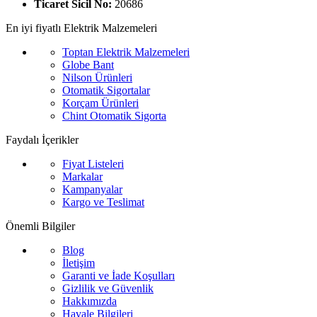
Ticaret Sicil No:
20686
En iyi fiyatlı Elektrik Malzemeleri
Toptan Elektrik Malzemeleri
Globe Bant
Nilson Ürünleri
Otomatik Sigortalar
Korçam Ürünleri
Chint Otomatik Sigorta
Faydalı İçerikler
Fiyat Listeleri
Markalar
Kampanyalar
Kargo ve Teslimat
Önemli Bilgiler
Blog
İletişim
Garanti ve İade Koşulları
Gizlilik ve Güvenlik
Hakkımızda
Havale Bilgileri