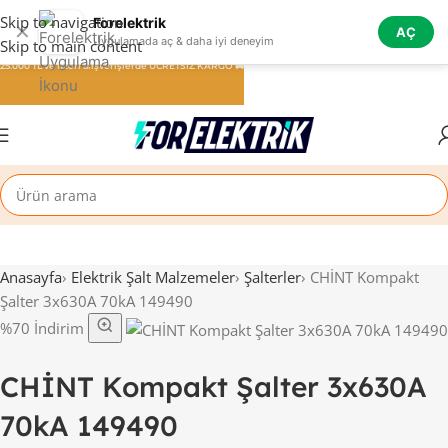
Skip to navigation
Forelektrik
✕
AÇ
Uygulamada aç & daha iyi deneyim
Skip to main content
25.000 TL ve üzeri alışverişlerde ÜCRETSİZ KARGO 🚚
Anasayfa
›
Elektrik Şalt Malzemeler
›
Şalterler
›
CHİNT Kompakt
Şalter 3x630A 70kA 149490
%70 İndirim
CHİNT Kompakt Şalter 3x630A
70kA 149490