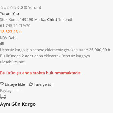
☆☆☆☆☆
0.0
(0 Yorum)
Yorum Yap
Stok Kodu:
149490
Marka:
Chint
Tükendi
61.745,71 TL
%70
18.523,93
TL
KDV Dahil
🚚
Ücretsiz kargo için sepete eklemeniz gereken tutar:
25.000,00 ₺
Bu üründen
2 adet
daha ekleyerek ücretsiz kargoya
ulaşabilirsiniz!
Bu ürün şu anda stokta bulunmamaktadır.
Listeye Ekle
|
Tavsiye Et
|
Paylaş
Aynı Gün Kargo