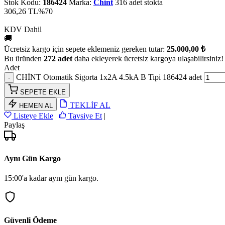
Stok Kodu:
186424
Marka:
Chint
316 adet stokta
306,26 TL
%70
KDV Dahil
🚚
Ücretsiz kargo için sepete eklemeniz gereken tutar:
25.000,00 ₺
Bu üründen
272 adet
daha ekleyerek ücretsiz kargoya ulaşabilirsiniz!
Adet
CHİNT Otomatik Sigorta 1x2A 4.5kA B Tipi 186424 adet
SEPETE EKLE
TEKLİF AL
HEMEN AL
Listeye Ekle
|
Tavsiye Et
|
Paylaş
Aynı Gün Kargo
15:00'a kadar aynı gün kargo.
Güvenli Ödeme