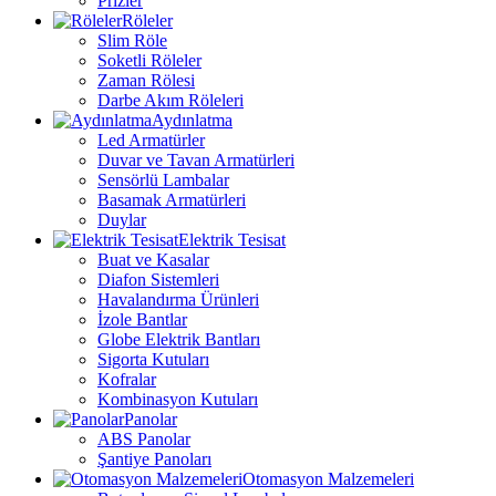
Prizler
Röleler
Slim Röle
Soketli Röleler
Zaman Rölesi
Darbe Akım Röleleri
Aydınlatma
Led Armatürler
Duvar ve Tavan Armatürleri
Sensörlü Lambalar
Basamak Armatürleri
Duylar
Elektrik Tesisat
Buat ve Kasalar
Diafon Sistemleri
Havalandırma Ürünleri
İzole Bantlar
Globe Elektrik Bantları
Sigorta Kutuları
Kofralar
Kombinasyon Kutuları
Panolar
ABS Panolar
Şantiye Panoları
Otomasyon Malzemeleri