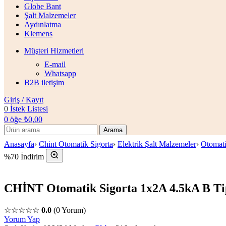
Globe Bant
Şalt Malzemeler
Aydınlatma
Klemens
Müşteri Hizmetleri
E-mail
Whatsapp
B2B iletişim
Giriş / Kayıt
0
İstek Listesi
0
öğe
₺
0,00
Arama
Anasayfa
›
Chint Otomatik Sigorta
›
Elektrik Şalt Malzemeler
›
Otomati
%70 İndirim
CHİNT Otomatik Sigorta 1x2A 4.5kA B Ti
☆☆☆☆☆
0.0
(0 Yorum)
Yorum Yap