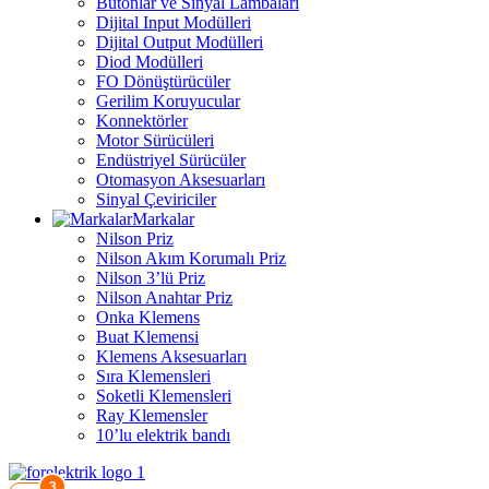
Butonlar ve Sinyal Lambaları
Dijital Input Modülleri
Dijital Output Modülleri
Diod Modülleri
FO Dönüştürücüler
Gerilim Koruyucular
Konnektörler
Motor Sürücüleri
Endüstriyel Sürücüler
Otomasyon Aksesuarları
Sinyal Çeviriciler
Markalar
Nilson Priz
Nilson Akım Korumalı Priz
Nilson 3’lü Priz
Nilson Anahtar Priz
Onka Klemens
Buat Klemensi
Klemens Aksesuarları
Sıra Klemensleri
Soketli Klemensleri
Ray Klemensler
10’lu elektrik bandı
3