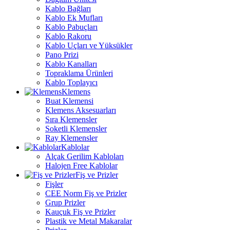
Kablo Bağları
Kablo Ek Mufları
Kablo Pabuçları
Kablo Rakoru
Kablo Uçları ve Yüksükler
Pano Prizi
Kablo Kanalları
Topraklama Ürünleri
Kablo Toplayıcı
Klemens
Buat Klemensi
Klemens Aksesuarları
Sıra Klemensler
Soketli Klemensler
Ray Klemensler
Kablolar
Alçak Gerilim Kabloları
Halojen Free Kablolar
Fiş ve Prizler
Fişler
CEE Norm Fiş ve Prizler
Grup Prizler
Kauçuk Fiş ve Prizler
Plastik ve Metal Makaralar