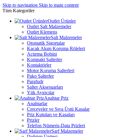
Skip to navigation
Skip to main content
Tüm Kategoriler
Outlet Ürünler
Outlet Şalt Malzemeler
Outlet Klemens
Şalt Malzemeler
Otomatik Sigortalar
Kaçak Akım Koruma Röleleri
Açtırma Bobini
Kompakt Şalterler
Kontaktörler
Motor Koruma Şalterleri
Pako Şalterler
Parafudr
Şalter Aksesuarları
Yük Ayırıcılar
Anahtar Priz
Anahtarlar
Çerçeveler ve Sıva Üstü Kasalar
Priz Kutuları ve Kasaları
Prizler
Telefon Nümeris-Data Prizleri
Sarf Malzemeler
Dağıtım Ünitesi