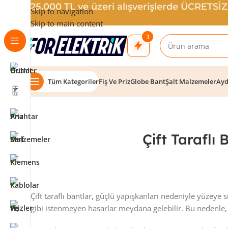
25.000 TL ve üzeri alışverişlerde ÜCRETSİ
Skip to navigation
Skip to main content
3
Tüm Kategoriler
Fiş Ve Priz
Globe Bant
Şalt Malzemeler
Ayd
Çift Taraflı
Çift taraflı bantlar, güçlü yapışkanları nedeniyle yüzeye 
gibi istenmeyen hasarlar meydana gelebilir. Bu nedenle