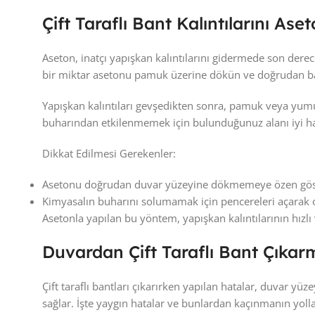
Çift Taraflı Bant Kalıntılarını As
Aseton, inatçı yapışkan kalıntılarını gidermede son dere
bir miktar asetonu pamuk üzerine dökün ve doğrudan bant
Yapışkan kalıntıları gevşedikten sonra, pamuk veya yumuş
buharından etkilenmemek için bulunduğunuz alanı iyi hav
Dikkat Edilmesi Gerekenler:
Asetonu doğrudan duvar yüzeyine dökmemeye özen göster
Kimyasalın buharını solumamak için pencereleri açarak 
Asetonla yapılan bu yöntem, yapışkan kalıntılarının hızlı
Duvardan Çift Taraflı Bant Çıka
Çift taraflı bantları çıkarırken yapılan hatalar, duvar 
sağlar. İşte yaygın hatalar ve bunlardan kaçınmanın yolla