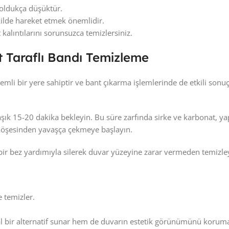
oldukça düşüktür.
kilde hareket etmek önemlidir.
alıntılarını sorunsuzca temizlersiniz.
t Taraflı Bandı Temizleme
mli bir yere sahiptir ve bant çıkarma işlemlerinde de etkili sonuçl
laşık 15-20 dakika bekleyin. Bu süre zarfında sirke ve karbonat,
 köşesinden yavaşça çekmeye başlayın.
 bir bez yardımıyla silerek duvar yüzeyine zarar vermeden temizley
 temizler.
al bir alternatif sunar hem de duvarın estetik görünümünü koruma