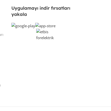
Uygulamayı indir fırsatları
yakala
arı
ı