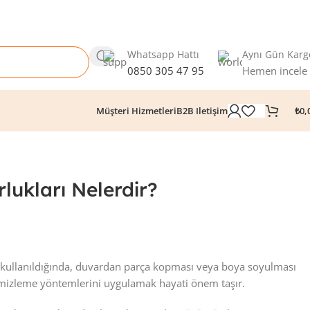
Whatsapp Hattı
Aynı Gün Karg
0850 305 47 95
Hemen incele
₺
0,
Müşteri Hizmetleri
B2B Iletişim
lukları Nelerdir?
ikler kullanıldığında, duvardan parça kopması veya boya soyulması
emizleme yöntemlerini uygulamak hayati önem taşır.