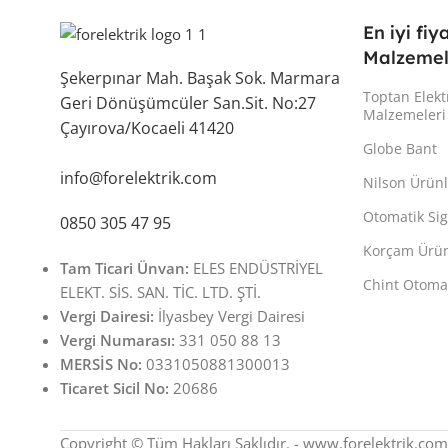
En iyi fiy
Malzemel
Şekerpınar Mah. Başak Sok. Marmara
Toptan Elekt
Geri Dönüşümcüler San.Sit. No:27
Malzemeleri
Çayırova/Kocaeli 41420
Globe Bant
info@forelektrik.com
Nilson Ürünl
Otomatik Sig
0850 305 47 95
Korçam Ürün
Tam Ticari Ünvan:
ELES ENDÜSTRİYEL
Chint Otomat
ELEKT. SİS. SAN. TİC. LTD. ŞTİ.
Vergi Dairesi:
İlyasbey Vergi Dairesi
Vergi Numarası:
331 050 88 13
MERSİS No:
0331050881300013
Ticaret Sicil No:
20686
Copyright © Tüm Hakları Saklıdır. - www.forelektrik.com