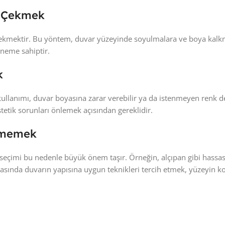
de Çekmek
ce çekmektir. Bu yöntem, duvar yüzeyinde soyulmalara ve boya kalkm
öneme sahiptir.
k
llanımı, duvar boyasına zarar verebilir ya da istenmeyen renk deği
tetik sorunları önlemek açısından gereklidir.
çmemek
seçimi bu nedenle büyük önem taşır. Örneğin, alçıpan gibi hassas 
ırasında duvarın yapısına uygun teknikleri tercih etmek, yüzeyin k