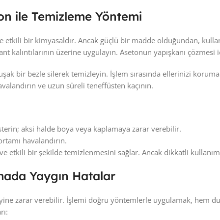
eton ile Temizleme Yöntemi
ce etkili bir kimyasaldır. Ancak güçlü bir madde olduğundan, kull
 kalıntılarının üzerine uygulayın. Asetonun yapışkanı çözmesi iç
ak bir bezle silerek temizleyin. İşlem sırasında ellerinizi koruma
alandırın ve uzun süreli teneffüsten kaçının.
in; aksi halde boya veya kaplamaya zarar verebilir.
ortamı havalandırın.
 ve etkili bir şekilde temizlenmesini sağlar. Ancak dikkatli kullan
rmada Yaygın Hatalar
yüzeyine zarar verebilir. İşlemi doğru yöntemlerle uygulamak, hem
rı: