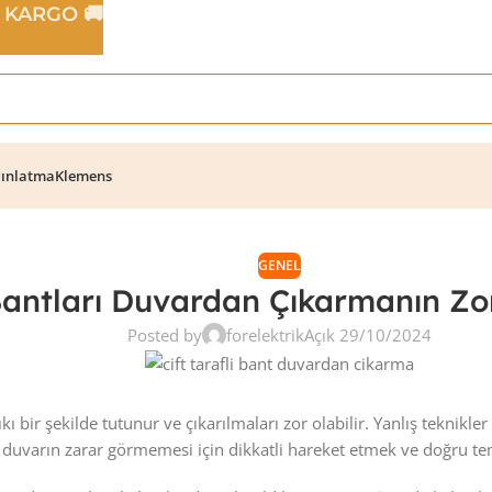
Z KARGO 🚚
ınlatma
Klemens
GENEL
 Bantları Duvardan Çıkarmanın Zor
Posted by
forelektrik
Açık 29/10/2024
sıkı bir şekilde tutunur ve çıkarılmaları zor olabilir. Yanlış tekn
, duvarın zarar görmemesi için dikkatli hareket etmek ve doğru t