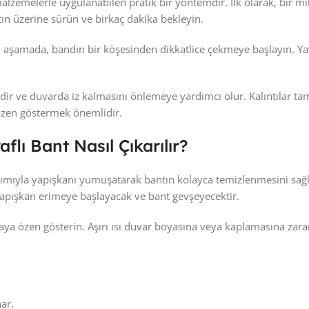
alzemelerle uygulanabilen pratik bir yöntemdir. İlk olarak, bir m
ntın üzerine sürün ve birkaç dakika bekleyin.
 aşamada, bandın bir köşesinden dikkatlice çekmeye başlayın. Yav
aldir ve duvarda iz kalmasını önlemeye yardımcı olur. Kalıntılar t
özen göstermek önemlidir.
flı Bant Nasıl Çıkarılır?
ımıyla yapışkanı yumuşatarak bantın kolayca temizlenmesini sağla
yapışkan erimeye başlayacak ve bant gevşeyecektir.
ya özen gösterin. Aşırı ısı duvar boyasına veya kaplamasına zara
ar.