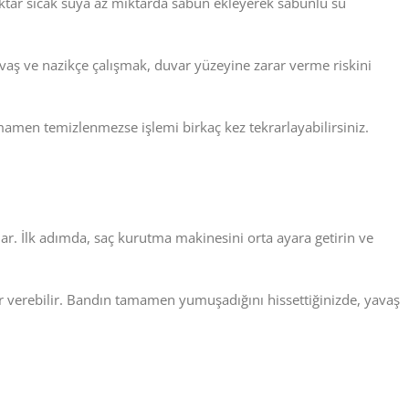
iktar sıcak suya az miktarda sabun ekleyerek sabunlu su
aş ve nazikçe çalışmak, duvar yüzeyine zarar verme riskini
amamen temizlenmezse işlemi birkaç kez tekrarlayabilirsiniz.
r. İlk adımda, saç kurutma makinesini orta ayara getirin ve
r verebilir. Bandın tamamen yumuşadığını hissettiğinizde, yavaş