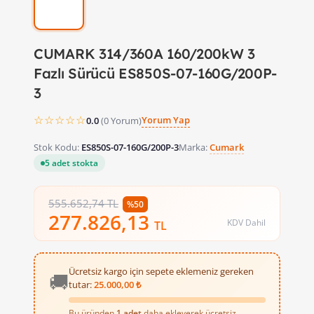
CUMARK 314/360A 160/200kW 3
Fazlı Sürücü ES850S-07-160G/200P-
3
☆☆☆☆☆
Yorum Yap
0.0
(0 Yorum)
Stok Kodu:
ES850S-07-160G/200P-3
Marka:
Cumark
5 adet stokta
555.652,74 TL
%50
277.826,13
KDV Dahil
TL
Ücretsiz kargo için sepete eklemeniz gereken
🚚
tutar:
25.000,00 ₺
Bu üründen
1 adet
daha ekleyerek ücretsiz