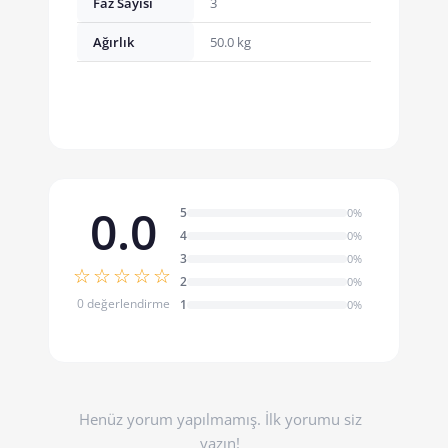
Faz Sayısı
3
Ağırlık
50.0 kg
0.0
5
0%
4
0%
3
0%
☆☆☆☆☆
2
0%
0 değerlendirme
1
0%
Henüz yorum yapılmamış. İlk yorumu siz
yazın!