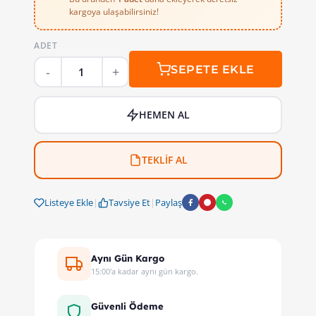
kargoya ulaşabilirsiniz!
ADET
SEPETE EKLE
HEMEN AL
TEKLİF AL
Listeye Ekle
|
Tavsiye Et
|
Paylaş
Aynı Gün Kargo
15:00'a kadar aynı gün kargo.
Güvenli Ödeme