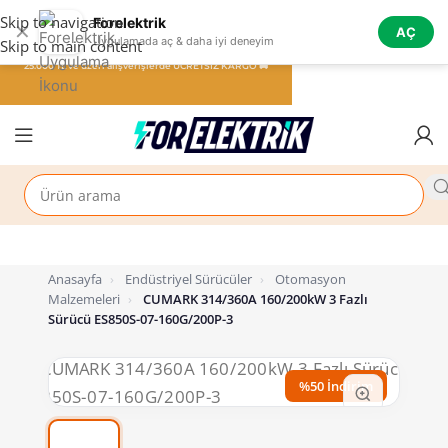
Skip to navigation
Forelektrik
✕
AÇ
Uygulamada aç & daha iyi deneyim
Skip to main content
25.000 TL ve üzeri alışverişlerde ÜCRETSİZ KARGO 🚚
Anasayfa
›
Endüstriyel Sürücüler
›
Otomasyon
Malzemeleri
›
CUMARK 314/360A 160/200kW 3 Fazlı
Sürücü ES850S-07-160G/200P-3
%50 İndirim