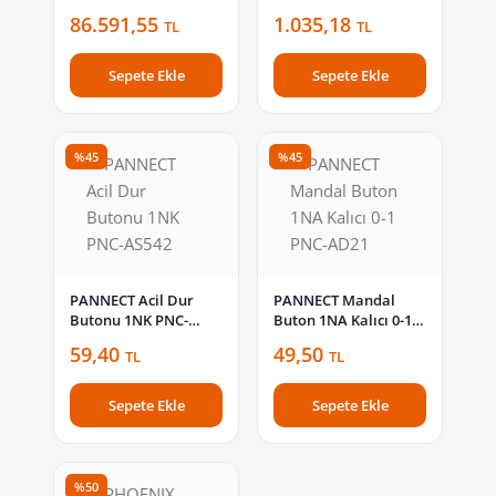
Sürücü ES580L-04-
6ES7193-4CD30-0AA0
86.591,55
1.035,18
TL
TL
045G/055P-3
Sepete Ekle
Sepete Ekle
%45
%45
PANNECT Acil Dur
PANNECT Mandal
Butonu 1NK PNC-
Buton 1NA Kalıcı 0-1
AS542
PNC-AD21
59,40
49,50
TL
TL
Sepete Ekle
Sepete Ekle
%50