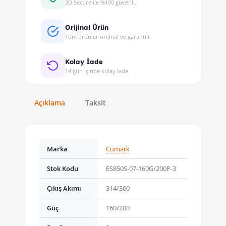
3D Secure ile %100 güvenli.
Orijinal Ürün
Tüm ürünler orijinal ve garantili.
Kolay İade
14 gün içinde kolay iade.
Açıklama
Taksit
Marka
Cumark
Stok Kodu
ES850S-07-160G/200P-3
Çıkış Akımı
314/360
Güç
160/200