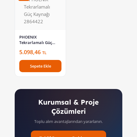
PHOENIX
Tekrarlamalı Güç
Kaynağı 2864422
5.098,46
TL
Sepete Ekle
Kurumsal & Proje
Çözümleri
Toplu alım avantajlarından yararlanın.