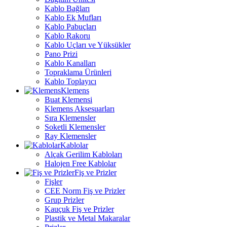
Kablo Bağları
Kablo Ek Mufları
Kablo Pabuçları
Kablo Rakoru
Kablo Uçları ve Yüksükler
Pano Prizi
Kablo Kanalları
Topraklama Ürünleri
Kablo Toplayıcı
Klemens
Buat Klemensi
Klemens Aksesuarları
Sıra Klemensler
Soketli Klemensler
Ray Klemensler
Kablolar
Alçak Gerilim Kabloları
Halojen Free Kablolar
Fiş ve Prizler
Fişler
CEE Norm Fiş ve Prizler
Grup Prizler
Kauçuk Fiş ve Prizler
Plastik ve Metal Makaralar