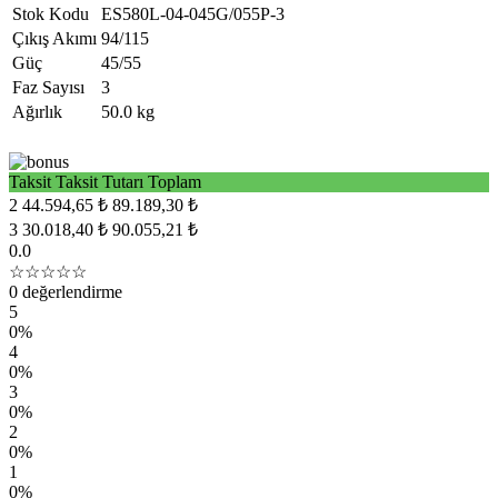
Stok Kodu
ES580L-04-045G/055P-3
Çıkış Akımı
94/115
Güç
45/55
Faz Sayısı
3
Ağırlık
50.0 kg
Taksit
Taksit Tutarı
Toplam
2
44.594,65 ₺
89.189,30 ₺
3
30.018,40 ₺
90.055,21 ₺
0.0
☆☆☆☆☆
0 değerlendirme
5
0%
4
0%
3
0%
2
0%
1
0%