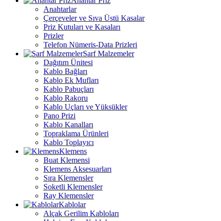
Anahtar Priz
Anahtarlar
Çerçeveler ve Sıva Üstü Kasalar
Priz Kutuları ve Kasaları
Prizler
Telefon Nümeris-Data Prizleri
Sarf Malzemeler
Dağıtım Ünitesi
Kablo Bağları
Kablo Ek Mufları
Kablo Pabuçları
Kablo Rakoru
Kablo Uçları ve Yüksükler
Pano Prizi
Kablo Kanalları
Topraklama Ürünleri
Kablo Toplayıcı
Klemens
Buat Klemensi
Klemens Aksesuarları
Sıra Klemensler
Soketli Klemensler
Ray Klemensler
Kablolar
Alçak Gerilim Kabloları