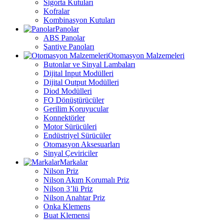
Sigorta Kutuları
Kofralar
Kombinasyon Kutuları
Panolar
ABS Panolar
Şantiye Panoları
Otomasyon Malzemeleri
Butonlar ve Sinyal Lambaları
Dijital Input Modülleri
Dijital Output Modülleri
Diod Modülleri
FO Dönüştürücüler
Gerilim Koruyucular
Konnektörler
Motor Sürücüleri
Endüstriyel Sürücüler
Otomasyon Aksesuarları
Sinyal Çeviriciler
Markalar
Nilson Priz
Nilson Akım Korumalı Priz
Nilson 3’lü Priz
Nilson Anahtar Priz
Onka Klemens
Buat Klemensi