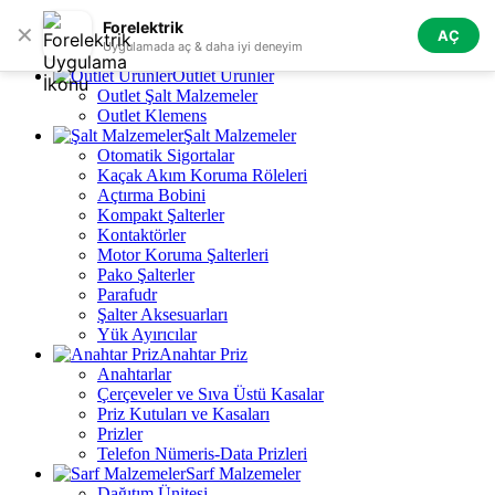
Skip to navigation
Skip to main content
Forelektrik
✕
AÇ
Tüm Kategoriler
Uygulamada aç & daha iyi deneyim
Outlet Ürünler
Outlet Şalt Malzemeler
Outlet Klemens
Şalt Malzemeler
Otomatik Sigortalar
Kaçak Akım Koruma Röleleri
Açtırma Bobini
Kompakt Şalterler
Kontaktörler
Motor Koruma Şalterleri
Pako Şalterler
Parafudr
Şalter Aksesuarları
Yük Ayırıcılar
Anahtar Priz
Anahtarlar
Çerçeveler ve Sıva Üstü Kasalar
Priz Kutuları ve Kasaları
Prizler
Telefon Nümeris-Data Prizleri
Sarf Malzemeler
Dağıtım Ünitesi