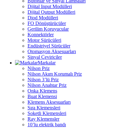
Butonlar ve Sinyal Lambaları
Dijital Input Modülleri
Dijital Output Modülleri
Diod Modülleri
FO Dönüştürücüler
Gerilim Koruyucular
Konnektörler
Motor Sürücüleri
Endüstriyel Sürücüler
Otomasyon Aksesuarları
Sinyal Çeviriciler
Markalar
Nilson Priz
Nilson Akım Korumalı Priz
Nilson 3’lü Priz
Nilson Anahtar Priz
Onka Klemens
Buat Klemensi
Klemens Aksesuarları
Sıra Klemensleri
Soketli Klemensleri
Ray Klemensler
10’lu elektrik bandı