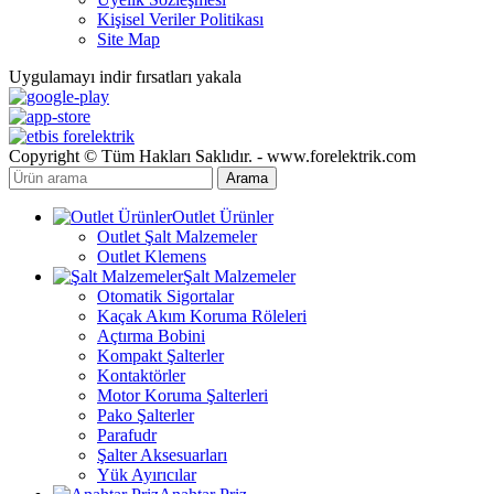
Kişisel Veriler Politikası
Site Map
Uygulamayı indir fırsatları yakala
Copyright © Tüm Hakları Saklıdır. - www.forelektrik.com
Arama
Outlet Ürünler
Outlet Şalt Malzemeler
Outlet Klemens
Şalt Malzemeler
Otomatik Sigortalar
Kaçak Akım Koruma Röleleri
Açtırma Bobini
Kompakt Şalterler
Kontaktörler
Motor Koruma Şalterleri
Pako Şalterler
Parafudr
Şalter Aksesuarları
Yük Ayırıcılar