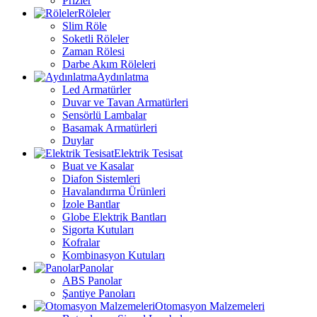
Prizler
Röleler
Slim Röle
Soketli Röleler
Zaman Rölesi
Darbe Akım Röleleri
Aydınlatma
Led Armatürler
Duvar ve Tavan Armatürleri
Sensörlü Lambalar
Basamak Armatürleri
Duylar
Elektrik Tesisat
Buat ve Kasalar
Diafon Sistemleri
Havalandırma Ürünleri
İzole Bantlar
Globe Elektrik Bantları
Sigorta Kutuları
Kofralar
Kombinasyon Kutuları
Panolar
ABS Panolar
Şantiye Panoları
Otomasyon Malzemeleri