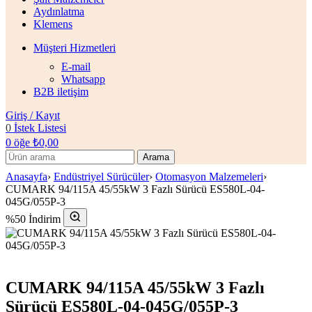
Aydınlatma
Klemens
Müşteri Hizmetleri
E-mail
Whatsapp
B2B iletişim
Giriş / Kayıt
0
İstek Listesi
0
öğe
₺
0,00
Arama
Anasayfa
›
Endüstriyel Sürücüler
›
Otomasyon Malzemeleri
›
CUMARK 94/115A 45/55kW 3 Fazlı Sürücü ES580L-04-
045G/055P-3
%50 İndirim
CUMARK 94/115A 45/55kW 3 Fazlı
Sürücü ES580L-04-045G/055P-3