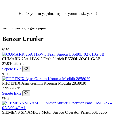
Henüz yorum yapılmamış. İlk yorumu siz yazın!
Yorum yapmak için
giriş yapın
.
Benzer Ürünler
%50
CUMARK 25A 11kW 3 Fazlı Sürücü ES580L-02-011G-3B
27.910,29
TL
Sepete Ekle
%50
PHOENIX Aşırı Gerilim Koruma Modülü 2858030
2.957,47
TL
Sepete Ekle
%62
SİEMENS SINAMICS Motor Sürücü Operatör Paneli 6SL3255-