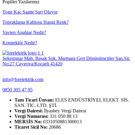
Popüler Yazılarımız
Togg Kaç Saatte Sarj Oluyor
Topraklama Kablosu Hangi Renk?
Vavien Anahtar Nedir?
Konnektör Nedir?
Şekerpınar Mah. Başak Sok. Marmara Geri Dönüşümcüler San.Sit.
No:27 Çayırova/Kocaeli 41420
info@forelektrik.com
0850 305 47 95
Tam Ticari Ünvan:
ELES ENDÜSTRİYEL ELEKT. SİS.
SAN. TİC. LTD. ŞTİ.
Vergi Dairesi:
İlyasbey Vergi Dairesi
Vergi Numarası:
331 050 88 13
MERSİS No:
0331050881300013
Ticaret Sicil No:
20686