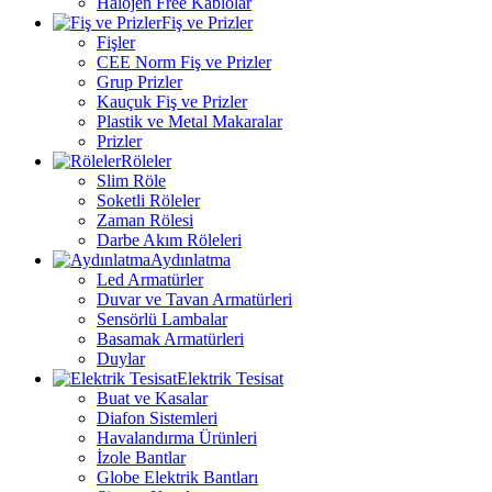
Halojen Free Kablolar
Fiş ve Prizler
Fişler
CEE Norm Fiş ve Prizler
Grup Prizler
Kauçuk Fiş ve Prizler
Plastik ve Metal Makaralar
Prizler
Röleler
Slim Röle
Soketli Röleler
Zaman Rölesi
Darbe Akım Röleleri
Aydınlatma
Led Armatürler
Duvar ve Tavan Armatürleri
Sensörlü Lambalar
Basamak Armatürleri
Duylar
Elektrik Tesisat
Buat ve Kasalar
Diafon Sistemleri
Havalandırma Ürünleri
İzole Bantlar
Globe Elektrik Bantları