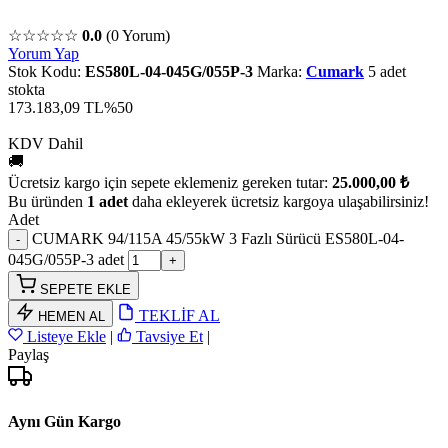
☆☆☆☆☆
0.0
(0 Yorum)
Yorum Yap
Stok Kodu:
ES580L-04-045G/055P-3
Marka:
Cumark
5 adet
stokta
173.183,09 TL
%50
KDV Dahil
🚚
Ücretsiz kargo için sepete eklemeniz gereken tutar:
25.000,00 ₺
Bu üründen
1 adet
daha ekleyerek ücretsiz kargoya ulaşabilirsiniz!
Adet
CUMARK 94/115A 45/55kW 3 Fazlı Sürücü ES580L-04-
045G/055P-3 adet
SEPETE EKLE
TEKLİF AL
HEMEN AL
Listeye Ekle
|
Tavsiye Et
|
Paylaş
Aynı Gün Kargo