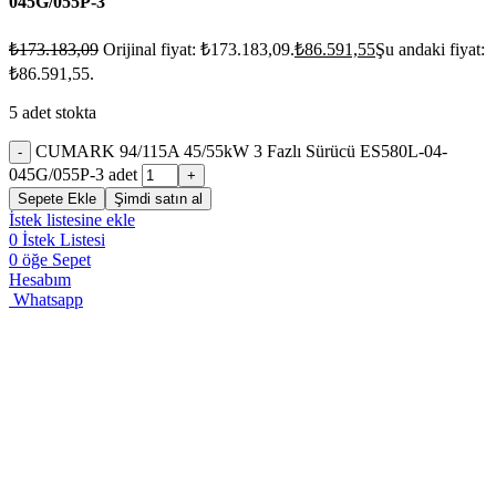
045G/055P-3
₺
173.183,09
Orijinal fiyat: ₺173.183,09.
₺
86.591,55
Şu andaki fiyat:
₺86.591,55.
5 adet stokta
CUMARK 94/115A 45/55kW 3 Fazlı Sürücü ES580L-04-
045G/055P-3 adet
Sepete Ekle
Şimdi satın al
İstek listesine ekle
0
İstek Listesi
0
öğe
Sepet
Hesabım
Whatsapp