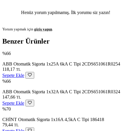
Henüz yorum yapılmamış. İlk yorumu siz yazın!
Yorum yapmak için
giriş yapın
.
Benzer Ürünler
%66
ABB Otomatik Sigorta 1x25A 6kA C Tipi 2CDS651061R0254
118,17
TL
Sepete Ekle
%66
ABB Otomatik Sigorta 1x32A 6kA C Tipi 2CDS651061R0324
147,66
TL
Sepete Ekle
%70
CHİNT Otomatik Sigorta 1x16A 4,5kA C Tipi 186418
79,44
TL
Sepete Ekle