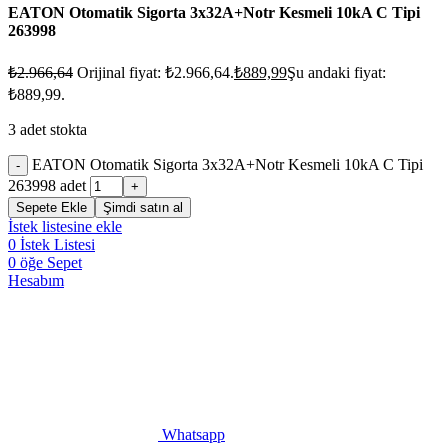
EATON Otomatik Sigorta 3x32A+Notr Kesmeli 10kA C Tipi
263998
₺
2.966,64
Orijinal fiyat: ₺2.966,64.
₺
889,99
Şu andaki fiyat:
₺889,99.
3 adet stokta
EATON Otomatik Sigorta 3x32A+Notr Kesmeli 10kA C Tipi
263998 adet
Sepete Ekle
Şimdi satın al
İstek listesine ekle
0
İstek Listesi
0
öğe
Sepet
Hesabım
Whatsapp