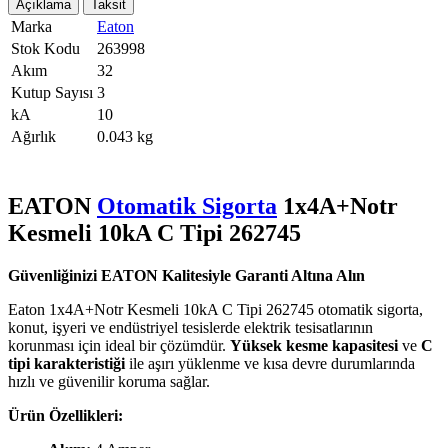
Açıklama
Taksit
Marka
Eaton
Stok Kodu
263998
Akım
32
Kutup Sayısı
3
kA
10
Ağırlık
0.043 kg
EATON
Otomatik Sigorta
1x4A+Notr
Kesmeli 10kA C Tipi 262745
Güvenliğinizi EATON Kalitesiyle Garanti Altına Alın
Eaton 1x4A+Notr Kesmeli 10kA C Tipi 262745 otomatik sigorta,
konut, işyeri ve endüstriyel tesislerde elektrik tesisatlarının
korunması için ideal bir çözümdür.
Yüksek kesme kapasitesi
ve
C
tipi karakteristiği
ile aşırı yüklenme ve kısa devre durumlarında
hızlı ve güvenilir koruma sağlar.
Ürün Özellikleri: