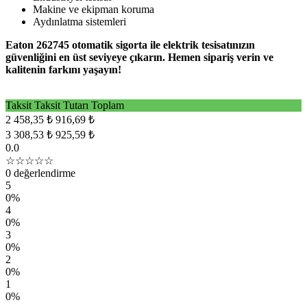
Makine ve ekipman koruma
Aydınlatma sistemleri
Eaton 262745 otomatik sigorta ile elektrik tesisatınızın
güvenliğini en üst seviyeye çıkarın. Hemen sipariş verin ve
kalitenin farkını yaşayın!
Taksit
Taksit Tutarı
Toplam
2
458,35 ₺
916,69 ₺
3
308,53 ₺
925,59 ₺
0.0
☆☆☆☆☆
0 değerlendirme
5
0%
4
0%
3
0%
2
0%
1
0%