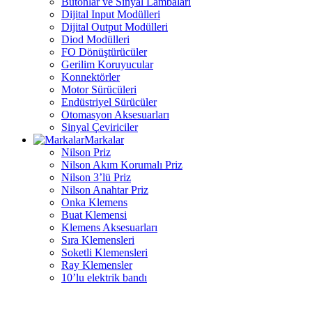
Butonlar ve Sinyal Lambaları
Dijital Input Modülleri
Dijital Output Modülleri
Diod Modülleri
FO Dönüştürücüler
Gerilim Koruyucular
Konnektörler
Motor Sürücüleri
Endüstriyel Sürücüler
Otomasyon Aksesuarları
Sinyal Çeviriciler
Markalar
Nilson Priz
Nilson Akım Korumalı Priz
Nilson 3’lü Priz
Nilson Anahtar Priz
Onka Klemens
Buat Klemensi
Klemens Aksesuarları
Sıra Klemensleri
Soketli Klemensleri
Ray Klemensler
10’lu elektrik bandı