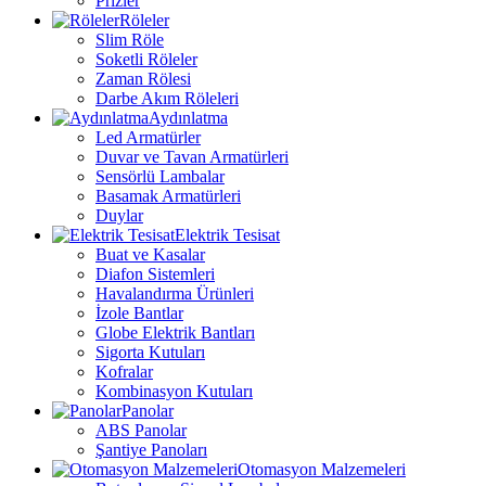
Prizler
Röleler
Slim Röle
Soketli Röleler
Zaman Rölesi
Darbe Akım Röleleri
Aydınlatma
Led Armatürler
Duvar ve Tavan Armatürleri
Sensörlü Lambalar
Basamak Armatürleri
Duylar
Elektrik Tesisat
Buat ve Kasalar
Diafon Sistemleri
Havalandırma Ürünleri
İzole Bantlar
Globe Elektrik Bantları
Sigorta Kutuları
Kofralar
Kombinasyon Kutuları
Panolar
ABS Panolar
Şantiye Panoları
Otomasyon Malzemeleri