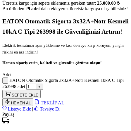
Ücretsiz kargo için sepete eklemeniz gereken tutar:
25.000,00 ₺
Bu üründen
29 adet
daha ekleyerek ücretsiz kargoya ulaşabilirsiniz!
EATON Otomatik Sigorta 3x32A+Notr Kesmeli
10kA C Tipi 263998 ile Güvenliğinizi Artırın!
Elektrik tesisatınızı aşırı yüklenme ve kısa devreye karşı koruyun, yangın
riskini en aza indirin!
Hemen sipariş verin, kaliteli ve güvenilir çözüme ulaşın!
Adet
EATON Otomatik Sigorta 3x32A+Notr Kesmeli 10kA C Tipi
263998 adet
SEPETE EKLE
TEKLİF AL
HEMEN AL
Listeye Ekle
|
Tavsiye Et
|
Paylaş