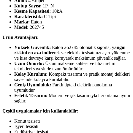
Akım:
4 Amper
Kutup Sayısı:
1P+N
Kesme Kapasitesi:
10kA
Karakteristik:
C Tipi
Marka:
Eaton
Model:
262745
Ürün Avantajları:
Yüksek Güvenlik:
Eaton 262745 otomatik sigorta,
yangın
riskini en aza indir
erek ve elektrik tesisatınızı aşırı yüklenme
ve kısa devreye karşı koruyarak maksimum güvenlik sağlar.
Uzun Ömürlü:
Üstün malzeme kalitesi ve titiz üretim
teknikleri sayesinde uzun ömürlüdür.
Kolay Kurulum:
Kompakt tasarımı ve pratik montaj delikleri
sayesinde kolayca kurulabilir.
Geniş Uyumluluk:
Farklı tipteki elektrik panolarına
uyumludur.
Estetik Tasarım:
Modern ve şık tasarımıyla her ortama uyum
sağlar.
Çeşitli uygulamalar için kullanılabilir:
Konut tesisatı
İşyeri tesisatı
Endüstriyel tesisat