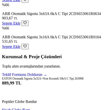
%66
ABB Otomatik Sigorta 3x63A 6kA C Tipi 2CDS653061R0634
903,67
TL
Sepete Ekle
%66
ABB Otomatik Sigorta 3x16A 6kA C Tipi 2CDS653061R0164
531,65
TL
Sepete Ekle
Kurumsal & Proje Çözümleri
Toplu alım avantajlarından yararlanın.
Teklif Formunu Doldurun →
EATON Otomatik Sigorta 3x32A+Notr Kesmeli 10kA C Tipi 263998
889,99 TL
Sepete Ekle
Popüler Globe Bantlar
Siyah Globe Bant