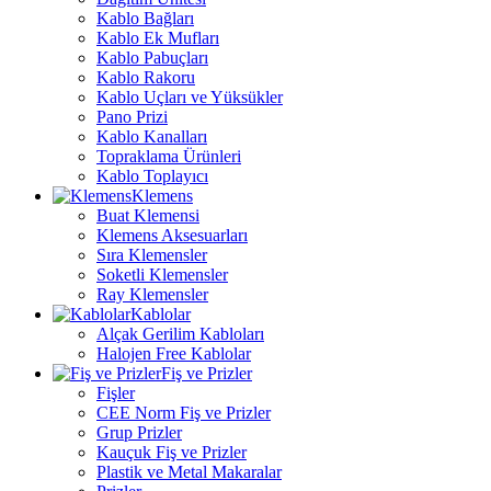
Kablo Bağları
Kablo Ek Mufları
Kablo Pabuçları
Kablo Rakoru
Kablo Uçları ve Yüksükler
Pano Prizi
Kablo Kanalları
Topraklama Ürünleri
Kablo Toplayıcı
Klemens
Buat Klemensi
Klemens Aksesuarları
Sıra Klemensler
Soketli Klemensler
Ray Klemensler
Kablolar
Alçak Gerilim Kabloları
Halojen Free Kablolar
Fiş ve Prizler
Fişler
CEE Norm Fiş ve Prizler
Grup Prizler
Kauçuk Fiş ve Prizler
Plastik ve Metal Makaralar