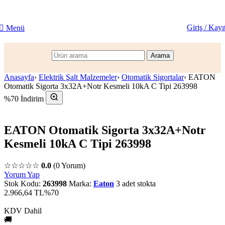
Giriş / Kayı
Menü
Arama
Anasayfa
›
Elektrik Şalt Malzemeler
›
Otomatik Sigortalar
›
EATON
Otomatik Sigorta 3x32A+Notr Kesmeli 10kA C Tipi 263998
%70 İndirim
EATON Otomatik Sigorta 3x32A+Notr
Kesmeli 10kA C Tipi 263998
☆☆☆☆☆
0.0
(0 Yorum)
Yorum Yap
Stok Kodu:
263998
Marka:
Eaton
3 adet stokta
2.966,64 TL
%70
KDV Dahil
🚚