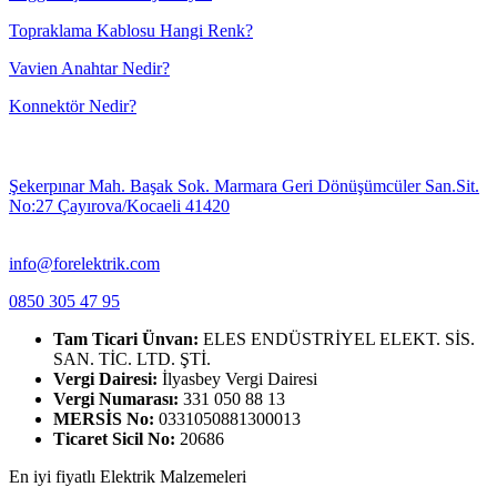
Topraklama Kablosu Hangi Renk?
Vavien Anahtar Nedir?
Konnektör Nedir?
Şekerpınar Mah. Başak Sok. Marmara Geri Dönüşümcüler San.Sit.
No:27 Çayırova/Kocaeli 41420
info@forelektrik.com
0850 305 47 95
Tam Ticari Ünvan:
ELES ENDÜSTRİYEL ELEKT. SİS.
SAN. TİC. LTD. ŞTİ.
Vergi Dairesi:
İlyasbey Vergi Dairesi
Vergi Numarası:
331 050 88 13
MERSİS No:
0331050881300013
Ticaret Sicil No:
20686
En iyi fiyatlı Elektrik Malzemeleri