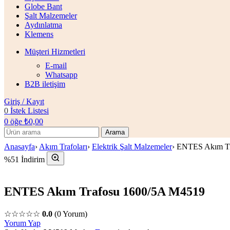
Globe Bant
Şalt Malzemeler
Aydınlatma
Klemens
Müşteri Hizmetleri
E-mail
Whatsapp
B2B iletişim
Giriş / Kayıt
0
İstek Listesi
0
öğe
₺
0,00
Arama
Anasayfa
›
Akım Trafoları
›
Elektrik Şalt Malzemeler
›
ENTES Akım Tr
%51 İndirim
ENTES Akım Trafosu 1600/5A M4519
☆☆☆☆☆
0.0
(0 Yorum)
Yorum Yap