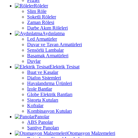
Prizler
Röleler
Slim Röle
Soketli Röleler
Zaman Rölesi
Darbe Akım Röleleri
Aydınlatma
Led Armatürler
Duvar ve Tavan Armatürleri
Sensörlü Lambalar
Basamak Armatürleri
Duylar
Elektrik Tesisat
Buat ve Kasalar
Diafon Sistemleri
Havalandırma Ürünleri
İzole Bantlar
Globe Elektrik Bantları
Sigorta Kutuları
Kofralar
Kombinasyon Kutuları
Panolar
ABS Panolar
Şantiye Panoları
Otomasyon Malzemeleri