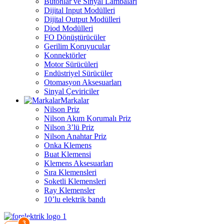
Butonlar ve Sinyal Lambaları
Dijital Input Modülleri
Dijital Output Modülleri
Diod Modülleri
FO Dönüştürücüler
Gerilim Koruyucular
Konnektörler
Motor Sürücüleri
Endüstriyel Sürücüler
Otomasyon Aksesuarları
Sinyal Çeviriciler
Markalar
Nilson Priz
Nilson Akım Korumalı Priz
Nilson 3’lü Priz
Nilson Anahtar Priz
Onka Klemens
Buat Klemensi
Klemens Aksesuarları
Sıra Klemensleri
Soketli Klemensleri
Ray Klemensler
10’lu elektrik bandı
3