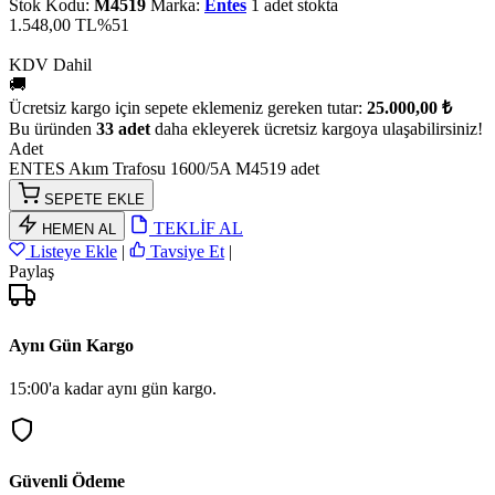
Stok Kodu:
M4519
Marka:
Entes
1 adet stokta
1.548,00 TL
%51
KDV Dahil
🚚
Ücretsiz kargo için sepete eklemeniz gereken tutar:
25.000,00 ₺
Bu üründen
33 adet
daha ekleyerek ücretsiz kargoya ulaşabilirsiniz!
Adet
ENTES Akım Trafosu 1600/5A M4519 adet
SEPETE EKLE
TEKLİF AL
HEMEN AL
Listeye Ekle
|
Tavsiye Et
|
Paylaş
Aynı Gün Kargo
15:00'a kadar aynı gün kargo.
Güvenli Ödeme