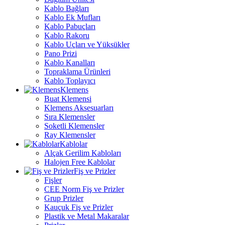
Kablo Bağları
Kablo Ek Mufları
Kablo Pabuçları
Kablo Rakoru
Kablo Uçları ve Yüksükler
Pano Prizi
Kablo Kanalları
Topraklama Ürünleri
Kablo Toplayıcı
Klemens
Buat Klemensi
Klemens Aksesuarları
Sıra Klemensler
Soketli Klemensler
Ray Klemensler
Kablolar
Alçak Gerilim Kabloları
Halojen Free Kablolar
Fiş ve Prizler
Fişler
CEE Norm Fiş ve Prizler
Grup Prizler
Kauçuk Fiş ve Prizler
Plastik ve Metal Makaralar