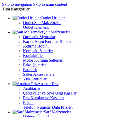
Skip to navigation
Skip to main content
Tüm Kategoriler
Outlet Ürünler
Outlet Şalt Malzemeler
Outlet Klemens
Şalt Malzemeler
Otomatik Sigortalar
Kaçak Akım Koruma Röleleri
Açtırma Bobini
Kompakt Şalterler
Kontaktörler
Motor Koruma Şalterleri
Pako Şalterler
Parafudr
Şalter Aksesuarları
Yük Ayırıcılar
Anahtar Priz
Anahtarlar
Çerçeveler ve Sıva Üstü Kasalar
Priz Kutuları ve Kasaları
Prizler
Telefon Nümeris-Data Prizleri
Sarf Malzemeler
Dağıtım Ünitesi