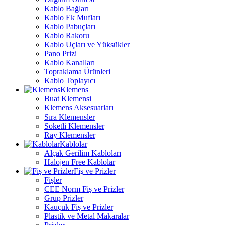
Kablo Bağları
Kablo Ek Mufları
Kablo Pabuçları
Kablo Rakoru
Kablo Uçları ve Yüksükler
Pano Prizi
Kablo Kanalları
Topraklama Ürünleri
Kablo Toplayıcı
Klemens
Buat Klemensi
Klemens Aksesuarları
Sıra Klemensler
Soketli Klemensler
Ray Klemensler
Kablolar
Alçak Gerilim Kabloları
Halojen Free Kablolar
Fiş ve Prizler
Fişler
CEE Norm Fiş ve Prizler
Grup Prizler
Kauçuk Fiş ve Prizler
Plastik ve Metal Makaralar