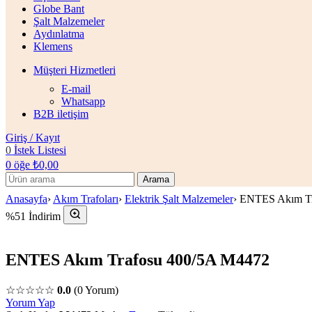
Globe Bant
Şalt Malzemeler
Aydınlatma
Klemens
Müşteri Hizmetleri
E-mail
Whatsapp
B2B iletişim
Giriş / Kayıt
0
İstek Listesi
0
öğe
₺
0,00
Arama
Anasayfa
›
Akım Trafoları
›
Elektrik Şalt Malzemeler
›
ENTES Akım Tr
%51 İndirim
ENTES Akım Trafosu 400/5A M4472
☆☆☆☆☆
0.0
(0 Yorum)
Yorum Yap