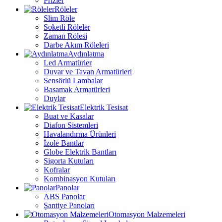
Prizler
Röleler
Slim Röle
Soketli Röleler
Zaman Rölesi
Darbe Akım Röleleri
Aydınlatma
Led Armatürler
Duvar ve Tavan Armatürleri
Sensörlü Lambalar
Basamak Armatürleri
Duylar
Elektrik Tesisat
Buat ve Kasalar
Diafon Sistemleri
Havalandırma Ürünleri
İzole Bantlar
Globe Elektrik Bantları
Sigorta Kutuları
Kofralar
Kombinasyon Kutuları
Panolar
ABS Panolar
Şantiye Panoları
Otomasyon Malzemeleri