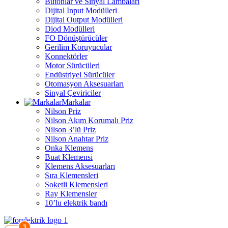
Butonlar ve Sinyal Lambaları
Dijital Input Modülleri
Dijital Output Modülleri
Diod Modülleri
FO Dönüştürücüler
Gerilim Koruyucular
Konnektörler
Motor Sürücüleri
Endüstriyel Sürücüler
Otomasyon Aksesuarları
Sinyal Çeviriciler
Markalar
Nilson Priz
Nilson Akım Korumalı Priz
Nilson 3’lü Priz
Nilson Anahtar Priz
Onka Klemens
Buat Klemensi
Klemens Aksesuarları
Sıra Klemensleri
Soketli Klemensleri
Ray Klemensler
10’lu elektrik bandı
3