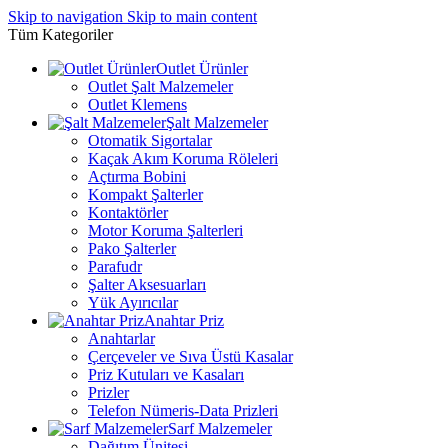
Skip to navigation
Skip to main content
Tüm Kategoriler
Outlet Ürünler
Outlet Şalt Malzemeler
Outlet Klemens
Şalt Malzemeler
Otomatik Sigortalar
Kaçak Akım Koruma Röleleri
Açtırma Bobini
Kompakt Şalterler
Kontaktörler
Motor Koruma Şalterleri
Pako Şalterler
Parafudr
Şalter Aksesuarları
Yük Ayırıcılar
Anahtar Priz
Anahtarlar
Çerçeveler ve Sıva Üstü Kasalar
Priz Kutuları ve Kasaları
Prizler
Telefon Nümeris-Data Prizleri
Sarf Malzemeler
Dağıtım Ünitesi