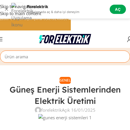
Skip to navigation
Forelektrik
✕
AÇ
Uygulamada aç & daha iyi deneyim
Skip to main content
25.000 TL ve üzeri alışverişlerde ÜCRETSİZ KARGO 🚚
GENEL
Güneş Enerji Sistemlerinden
Elektrik Üretimi
forelektrik
Açık 16/01/2025