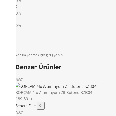
0%
2
0%
1
0%
Yorum yapmak için
giriş yapın
.
Benzer Ürünler
%60
KORÇAM 4lü Alüminyum Zil Butonu KZB04
189,89
TL
Sepete Ekle
%60