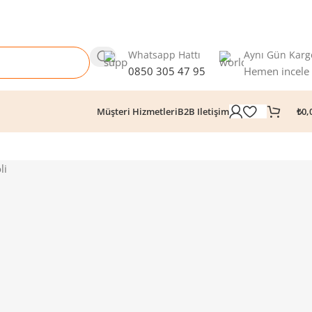
Whatsapp Hattı
Aynı Gün Karg
0850 305 47 95
Hemen incele
₺
0,
Müşteri Hizmetleri
B2B Iletişim
li