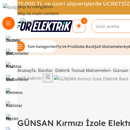
25.000 TL ve üzeri alışverişlerde ÜCRETSİ
Skip to navigation
Skip to main content
3
Tüm Kategoriler
Fiş Ve Priz
Globe Bant
Şalt Malzemeler
Ayd
Anasayfa
›
Bantlar
›
Elektrik Tesisat Malzemeleri
›
Günsan E
%65 İndirim
GÜNSAN Kırmızı İzole Elektr