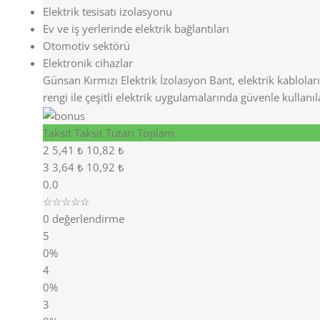
Elektrik tesisatı izolasyonu
Ev ve iş yerlerinde elektrik bağlantıları
Otomotiv sektörü
Elektronik cihazlar
Günsan Kırmızı Elektrik İzolasyon Bant, elektrik kablolar
rengi ile çeşitli elektrik uygulamalarında güvenle kullanıla
Taksit
Taksit Tutarı
Toplam
2
5,41 ₺
10,82 ₺
3
3,64 ₺
10,92 ₺
0.0
☆☆☆☆☆
0 değerlendirme
5
0%
4
0%
3