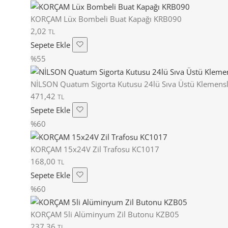
KORÇAM Lüx Bombeli Buat Kapağı KRB090
2,02
TL
Sepete Ekle
%55
NİLSON Quatum Sigorta Kutusu 24lü Sıva Üstü Klemensl
471,42
TL
Sepete Ekle
%60
KORÇAM 15x24V Zil Trafosu KC1017
168,00
TL
Sepete Ekle
%60
KORÇAM 5li Alüminyum Zil Butonu KZB05
237,36
TL