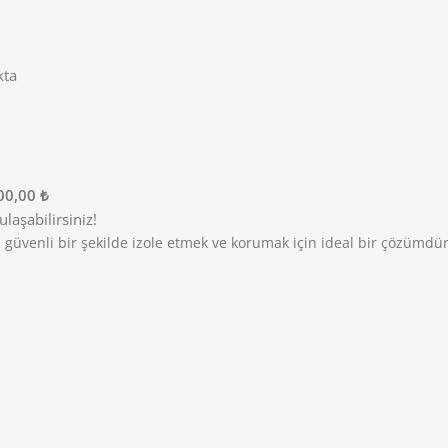
kta
00,00 ₺
laşabilirsiniz!
ı güvenli bir şekilde izole etmek ve korumak için ideal bir çözümdür.