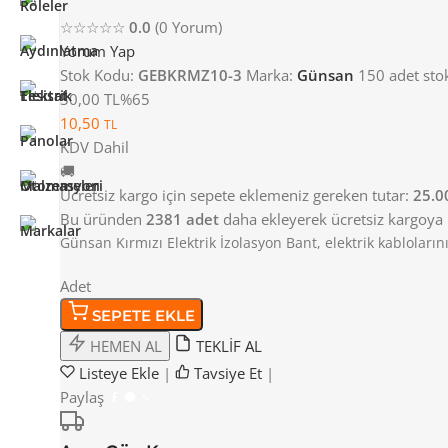
☆☆☆☆☆
0.0
(0 Yorum)
Yorum Yap
Stok Kodu:
GEBKRMZ10-3
Marka:
Günsan
150 adet sto
30,00 TL
%65
10,50
TL
KDV Dahil
🚚
Ücretsiz kargo için sepete eklemeniz gereken tutar:
25.0
Bu üründen
2381 adet
daha ekleyerek ücretsiz kargoya u
Günsan Kırmızı Elektrik İzolasyon Bant, elektrik kabloların
Adet
SEPETE EKLE
HEMEN AL
TEKLİF AL
Listeye Ekle
|
Tavsiye Et
|
Paylaş