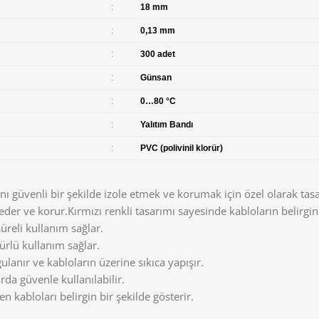
:
18 mm
:
0,13 mm
:
300 adet
:
Günsan
:
0…80 °C
:
Yalıtım Bandı
:
PVC (polivinil klorür)
rını güvenli bir şekilde izole etmek ve korumak için özel olarak t
 eder ve korur.Kırmızı renkli tasarımı sayesinde kabloların belirgin 
süreli kullanım sağlar.
rlü kullanım sağlar.
lanır ve kabloların üzerine sıkıca yapışır.
arda güvenle kullanılabilir.
en kabloları belirgin bir şekilde gösterir.