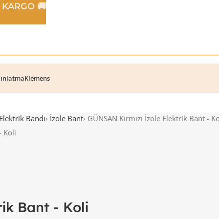
Z KARGO 🚚
ınlatma
Klemens
lektrik Bandı
›
İzole Bant
›
GÜNSAN Kırmızı İzole Elektrik Bant - Ko
ik Bant - Koli