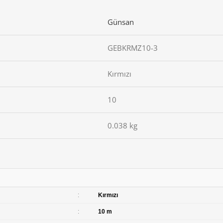
Günsan
GEBKRMZ10-3
Kırmızı
10
0.038 kg
:
Kırmızı
:
10 m