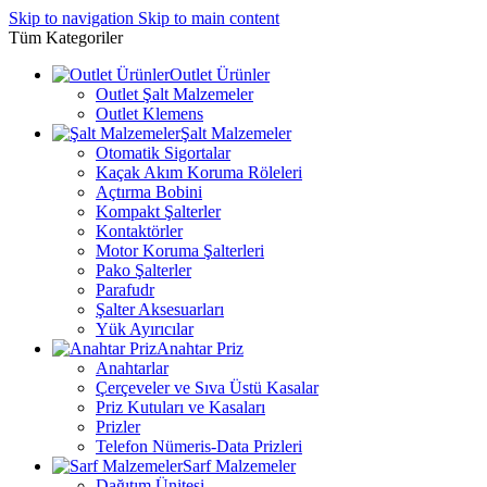
Skip to navigation
Skip to main content
Tüm Kategoriler
Outlet Ürünler
Outlet Şalt Malzemeler
Outlet Klemens
Şalt Malzemeler
Otomatik Sigortalar
Kaçak Akım Koruma Röleleri
Açtırma Bobini
Kompakt Şalterler
Kontaktörler
Motor Koruma Şalterleri
Pako Şalterler
Parafudr
Şalter Aksesuarları
Yük Ayırıcılar
Anahtar Priz
Anahtarlar
Çerçeveler ve Sıva Üstü Kasalar
Priz Kutuları ve Kasaları
Prizler
Telefon Nümeris-Data Prizleri
Sarf Malzemeler
Dağıtım Ünitesi