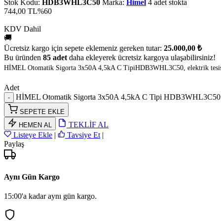
Stok Kodu:
HDB3WHL3C50
Marka:
Himel
4 adet stokta
744,00 TL
%60
KDV Dahil
🚚
Ücretsiz kargo için sepete eklemeniz gereken tutar:
25.000,00 ₺
Bu üründen
85 adet
daha ekleyerek ücretsiz kargoya ulaşabilirsiniz!
HİMEL Otomatik Sigorta 3x50A 4,5kA C TipiHDB3WHL3C50, elektrik tesisatla
Adet
HİMEL Otomatik Sigorta 3x50A 4,5kA C Tipi HDB3WHL3C50 
SEPETE EKLE
TEKLİF AL
HEMEN AL
Listeye Ekle
|
Tavsiye Et
|
Paylaş
Aynı Gün Kargo
15:00'a kadar aynı gün kargo.