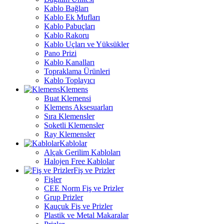
Kablo Bağları
Kablo Ek Mufları
Kablo Pabuçları
Kablo Rakoru
Kablo Uçları ve Yüksükler
Pano Prizi
Kablo Kanalları
Topraklama Ürünleri
Kablo Toplayıcı
Klemens
Buat Klemensi
Klemens Aksesuarları
Sıra Klemensler
Soketli Klemensler
Ray Klemensler
Kablolar
Alçak Gerilim Kabloları
Halojen Free Kablolar
Fiş ve Prizler
Fişler
CEE Norm Fiş ve Prizler
Grup Prizler
Kauçuk Fiş ve Prizler
Plastik ve Metal Makaralar