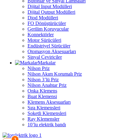
Butonlar ve Sinyal Lambaları
Dijital Input Modülleri
Dijital Output Modülleri
Diod Modülleri
FO Dönüştürücüler
Gerilim Koruyucular
Konnektörler
Motor Sürücüleri
Endüstriyel Sürücüler
Otomasyon Aksesuarları
Sinyal Çeviriciler
Markalar
Nilson Priz
Nilson Akım Korumalı Priz
Nilson 3’lü Priz
Nilson Anahtar Priz
Onka Klemens
Buat Klemensi
Klemens Aksesuarları
Sıra Klemensleri
Soketli Klemensleri
Ray Klemensler
10’lu elektrik bandı
3