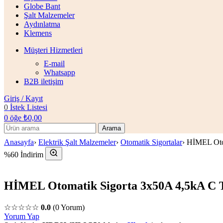
Globe Bant
Şalt Malzemeler
Aydınlatma
Klemens
Müşteri Hizmetleri
E-mail
Whatsapp
B2B iletişim
Giriş / Kayıt
0
İstek Listesi
0
öğe
₺
0,00
Arama
Anasayfa
›
Elektrik Şalt Malzemeler
›
Otomatik Sigortalar
›
HİMEL Oto
%60 İndirim
HİMEL Otomatik Sigorta 3x50A 4,5kA 
☆☆☆☆☆
0.0
(0 Yorum)
Yorum Yap