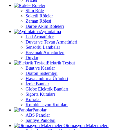
Prizler
Röleler
Slim Röle
Soketli Röleler
Zaman Rölesi
Darbe Akım Röleleri
Aydınlatma
Led Armatürler
Duvar ve Tavan Armatürleri
Sensörlü Lambalar
Basamak Armatürleri
Duylar
Elektrik Tesisat
Buat ve Kasalar
Diafon Sistemleri
Havalandırma Ürünleri
İzole Bantlar
Globe Elektrik Bantları
Sigorta Kutuları
Kofralar
Kombinasyon Kutuları
Panolar
ABS Panolar
Şantiye Panoları
Otomasyon Malzemeleri