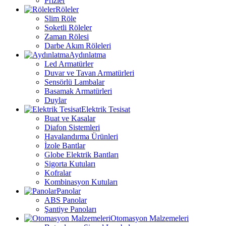
Prizler
Röleler
Slim Röle
Soketli Röleler
Zaman Rölesi
Darbe Akım Röleleri
Aydınlatma
Led Armatürler
Duvar ve Tavan Armatürleri
Sensörlü Lambalar
Basamak Armatürleri
Duylar
Elektrik Tesisat
Buat ve Kasalar
Diafon Sistemleri
Havalandırma Ürünleri
İzole Bantlar
Globe Elektrik Bantları
Sigorta Kutuları
Kofralar
Kombinasyon Kutuları
Panolar
ABS Panolar
Şantiye Panoları
Otomasyon Malzemeleri