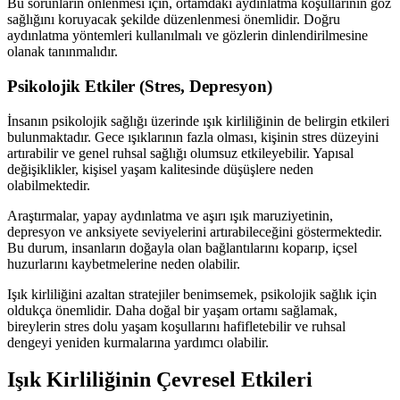
Bu sorunların önlenmesi için, ortamdaki aydınlatma koşullarının göz
sağlığını koruyacak şekilde düzenlenmesi önemlidir. Doğru
aydınlatma yöntemleri kullanılmalı ve gözlerin dinlendirilmesine
olanak tanınmalıdır.
Psikolojik Etkiler (Stres, Depresyon)
İnsanın psikolojik sağlığı üzerinde ışık kirliliğinin de belirgin etkileri
bulunmaktadır. Gece ışıklarının fazla olması, kişinin stres düzeyini
artırabilir ve genel ruhsal sağlığı olumsuz etkileyebilir. Yapısal
değişiklikler, kişisel yaşam kalitesinde düşüşlere neden
olabilmektedir.
Araştırmalar, yapay aydınlatma ve aşırı ışık maruziyetinin,
depresyon ve anksiyete seviyelerini artırabileceğini göstermektedir.
Bu durum, insanların doğayla olan bağlantılarını koparıp, içsel
huzurlarını kaybetmelerine neden olabilir.
Işık kirliliğini azaltan stratejiler benimsemek, psikolojik sağlık için
oldukça önemlidir. Daha doğal bir yaşam ortamı sağlamak,
bireylerin stres dolu yaşam koşullarını hafifletebilir ve ruhsal
dengeyi yeniden kurmalarına yardımcı olabilir.
Işık Kirliliğinin Çevresel Etkileri