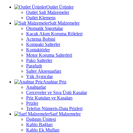
Outlet Ürünler
Outlet Şalt Malzemeler
Outlet Klemens
Şalt Malzemeler
Otomatik Sigortalar
Kaçak Akım Koruma Röleleri
Açtırma Bobini
Kompakt Şalterler
Kontaktörler
Motor Koruma Şalterleri
Pako Şalterler
Parafudr
Şalter Aksesuarları
Yük Ayırıcılar
Anahtar Priz
Anahtarlar
Çerçeveler ve Sıva Üstü Kasalar
Priz Kutuları ve Kasaları
Prizler
Telefon Nümeris-Data Prizleri
Sarf Malzemeler
Dağıtım Ünitesi
Kablo Bağları
Kablo Ek Mufları