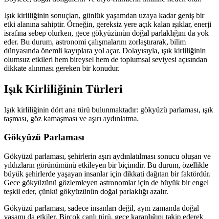
Işık kirliliğinin sonuçları, günlük yaşamdan uzaya kadar geniş bir
etki alanına sahiptir. Örneğin, gereksiz yere açık kalan ışıklar, enerji
israfına sebep olurken, gece gökyüzünün doğal parlaklığını da yok
eder. Bu durum, astronomi çalışmalarını zorlaştırarak, bilim
dünyasında önemli kayıplara yol açar. Dolayısıyla, ışık kirliliğinin
olumsuz etkileri hem bireysel hem de toplumsal seviyesi açısından
dikkate alınması gereken bir konudur.
Işık Kirliliğinin Türleri
Işık kirliliğinin dört ana türü bulunmaktadır: gökyüzü parlaması, ışık
taşması, göz kamaşması ve aşırı aydınlatma.
Gökyüzü Parlaması
Gökyüzü parlaması, şehirlerin aşırı aydınlatılması sonucu oluşan ve
yıldızların görünümünü etkileyen bir biçimdir. Bu durum, özellikle
büyük şehirlerde yaşayan insanlar için dikkati dağıtan bir faktördür.
Gece gökyüzünü gözlemleyen astronomlar için de büyük bir engel
teşkil eder, çünkü gökyüzünün doğal parlaklığı azalır.
Gökyüzü parlaması, sadece insanları değil, aynı zamanda doğal
yaşamı da etkiler. Birçok canlı türü, gece karanlığını takip ederek