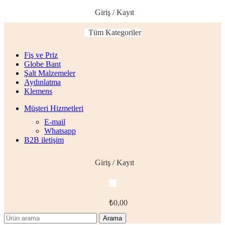
Giriş / Kayıt
Tüm Kategoriler
Fiş ve Priz
Globe Bant
Şalt Malzemeler
Aydınlatma
Klemens
Müşteri Hizmetleri
E-mail
Whatsapp
B2B iletişim
Giriş / Kayıt
₺
0,00
Arama