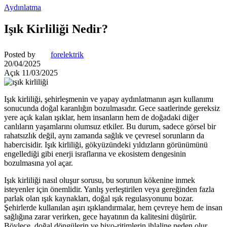
Aydınlatma
Işık Kirliliği Nedir?
Posted by
forelektrik
20/04/2025
Açık 11/03/2025
Işık kirliliği, şehirleşmenin ve yapay aydınlatmanın aşırı kullanımı
sonucunda doğal karanlığın bozulmasıdır. Gece saatlerinde gereksiz
yere açık kalan ışıklar, hem insanların hem de doğadaki diğer
canlıların yaşamlarını olumsuz etkiler. Bu durum, sadece görsel bir
rahatsızlık değil, aynı zamanda sağlık ve çevresel sorunların da
habercisidir. Işık kirliliği, gökyüzündeki yıldızların görünümünü
engellediği gibi enerji israflarına ve ekosistem dengesinin
bozulmasına yol açar.
Işık kirliliği nasıl oluşur sorusu, bu sorunun kökenine inmek
isteyenler için önemlidir. Yanlış yerleştirilen veya gereğinden fazla
parlak olan ışık kaynakları, doğal ışık regulasyonunu bozar.
Şehirlerde kullanılan aşırı ışıklandırmalar, hem çevreye hem de insan
sağlığına zarar verirken, gece hayatının da kalitesini düşürür.
Böylece, doğal döngülerin ve biyo-ritimlerin ihlaline neden olur.