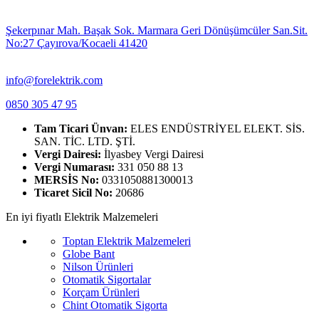
Şekerpınar Mah. Başak Sok. Marmara Geri Dönüşümcüler San.Sit.
No:27 Çayırova/Kocaeli 41420
info@forelektrik.com
0850 305 47 95
Tam Ticari Ünvan:
ELES ENDÜSTRİYEL ELEKT. SİS.
SAN. TİC. LTD. ŞTİ.
Vergi Dairesi:
İlyasbey Vergi Dairesi
Vergi Numarası:
331 050 88 13
MERSİS No:
0331050881300013
Ticaret Sicil No:
20686
En iyi fiyatlı Elektrik Malzemeleri
Toptan Elektrik Malzemeleri
Globe Bant
Nilson Ürünleri
Otomatik Sigortalar
Korçam Ürünleri
Chint Otomatik Sigorta