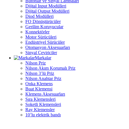
Butonlar ve Sinyal Lambaları
Dijital Input Modülleri
Dijital Output Modülleri
Diod Modülleri
FO Dönüştürücüler
Gerilim Koruyucular
Konnektörler
Motor Sürücüleri
Endüstriyel Sürücüler
Otomasyon Aksesuarları
Sinyal Çeviriciler
Markalar
Nilson Priz
Nilson Akım Korumalı Priz
Nilson 3’lü Priz
Nilson Anahtar Priz
Onka Klemens
Buat Klemensi
Klemens Aksesuarları
Sıra Klemensleri
Soketli Klemensleri
Ray Klemensler
10’lu elektrik bandı