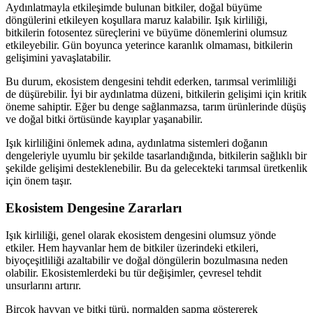
Aydınlatmayla etkileşimde bulunan bitkiler, doğal büyüme
döngülerini etkileyen koşullara maruz kalabilir. Işık kirliliği,
bitkilerin fotosentez süreçlerini ve büyüme dönemlerini olumsuz
etkileyebilir. Gün boyunca yeterince karanlık olmaması, bitkilerin
gelişimini yavaşlatabilir.
Bu durum, ekosistem dengesini tehdit ederken, tarımsal verimliliği
de düşürebilir. İyi bir aydınlatma düzeni, bitkilerin gelişimi için kritik
öneme sahiptir. Eğer bu denge sağlanmazsa, tarım ürünlerinde düşüş
ve doğal bitki örtüsünde kayıplar yaşanabilir.
Işık kirliliğini önlemek adına, aydınlatma sistemleri doğanın
dengeleriyle uyumlu bir şekilde tasarlandığında, bitkilerin sağlıklı bir
şekilde gelişimi desteklenebilir. Bu da gelecekteki tarımsal üretkenlik
için önem taşır.
Ekosistem Dengesine Zararları
Işık kirliliği, genel olarak ekosistem dengesini olumsuz yönde
etkiler. Hem hayvanlar hem de bitkiler üzerindeki etkileri,
biyoçeşitliliği azaltabilir ve doğal döngülerin bozulmasına neden
olabilir. Ekosistemlerdeki bu tür değişimler, çevresel tehdit
unsurlarını artırır.
Birçok hayvan ve bitki türü, normalden sapma göstererek