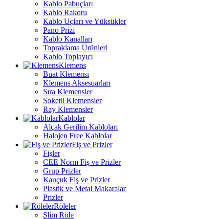
Kablo Pabuçları
Kablo Rakoru
Kablo Uçları ve Yüksükler
Pano Prizi
Kablo Kanalları
Topraklama Ürünleri
Kablo Toplayıcı
Klemens
Buat Klemensi
Klemens Aksesuarları
Sıra Klemensler
Soketli Klemensler
Ray Klemensler
Kablolar
Alçak Gerilim Kabloları
Halojen Free Kablolar
Fiş ve Prizler
Fişler
CEE Norm Fiş ve Prizler
Grup Prizler
Kauçuk Fiş ve Prizler
Plastik ve Metal Makaralar
Prizler
Röleler
Slim Röle