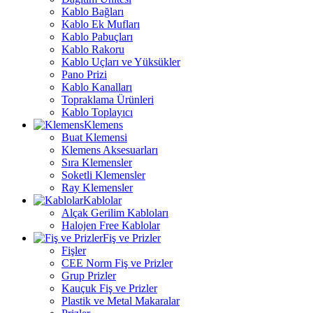
Kablo Bağları
Kablo Ek Mufları
Kablo Pabuçları
Kablo Rakoru
Kablo Uçları ve Yüksükler
Pano Prizi
Kablo Kanalları
Topraklama Ürünleri
Kablo Toplayıcı
Klemens
Buat Klemensi
Klemens Aksesuarları
Sıra Klemensler
Soketli Klemensler
Ray Klemensler
Kablolar
Alçak Gerilim Kabloları
Halojen Free Kablolar
Fiş ve Prizler
Fişler
CEE Norm Fiş ve Prizler
Grup Prizler
Kauçuk Fiş ve Prizler
Plastik ve Metal Makaralar