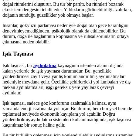
doğal ritimlerini oluşturur. Bu tür bir parıltı, bu ritimleri bozarak
ekosistem dengesini tehdit eder. Yıldızların görünebilirliği azalırken,
doğanın sunduğu güzellikler yok olmaya başlar.
İnsanlar, gökyüzü parlaması nedeniyle doğal olan gece karanlığını
deneyimleyemediğinden, psikolojik olarak da etkilenebilirler. Bu
durum, doğa ile bağlantının kopmasına ve ruhsal sorunların ortaya
çıkmasına neden olabilir.
Işık Taşması
Işık taşması, bir
aydınlatma
kaynağının istenilen alanın dışında
kalan yerlerde de ışık yayması durumudur. Bu, genellikle
yönlendirmesi zayıf veya yanlış konumlandırılmış aydınlatmalar
nedeniyle meydana gelir. Özellikle şehirlerdeki yol lambaları ve dış
mekan aydınlatmaları, ışığı gereksiz yere yayılarak çevreyi
aydınlatır.
Işık taşması, sadece göz konforunu azaltmakla kalmaz, aynı
zamanda enerji israfına da yol açar. Bu durum, hem bireysel hem de
toplumsal seviyede ekonomik kayıplara yol açabilir. Doğru
yönlendirilmiş aydınlatma sistemleri kullanılmadığında, ışık taşması
kaçınılmaz bir sonuç haline gelir.
Bu tür kirliliğin önlenmesi için yönlendirilebilir aydınlatma sistemleri