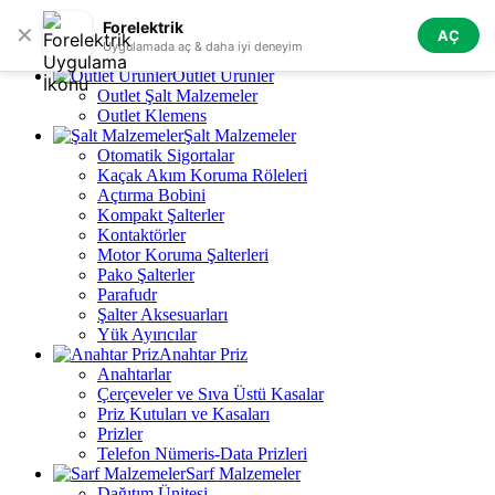
Skip to navigation
Skip to main content
Forelektrik
✕
AÇ
Tüm Kategoriler
Uygulamada aç & daha iyi deneyim
Outlet Ürünler
Outlet Şalt Malzemeler
Outlet Klemens
Şalt Malzemeler
Otomatik Sigortalar
Kaçak Akım Koruma Röleleri
Açtırma Bobini
Kompakt Şalterler
Kontaktörler
Motor Koruma Şalterleri
Pako Şalterler
Parafudr
Şalter Aksesuarları
Yük Ayırıcılar
Anahtar Priz
Anahtarlar
Çerçeveler ve Sıva Üstü Kasalar
Priz Kutuları ve Kasaları
Prizler
Telefon Nümeris-Data Prizleri
Sarf Malzemeler
Dağıtım Ünitesi