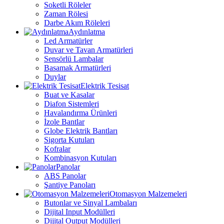
Soketli Röleler
Zaman Rölesi
Darbe Akım Röleleri
Aydınlatma
Led Armatürler
Duvar ve Tavan Armatürleri
Sensörlü Lambalar
Basamak Armatürleri
Duylar
Elektrik Tesisat
Buat ve Kasalar
Diafon Sistemleri
Havalandırma Ürünleri
İzole Bantlar
Globe Elektrik Bantları
Sigorta Kutuları
Kofralar
Kombinasyon Kutuları
Panolar
ABS Panolar
Şantiye Panoları
Otomasyon Malzemeleri
Butonlar ve Sinyal Lambaları
Dijital Input Modülleri
Dijital Output Modülleri