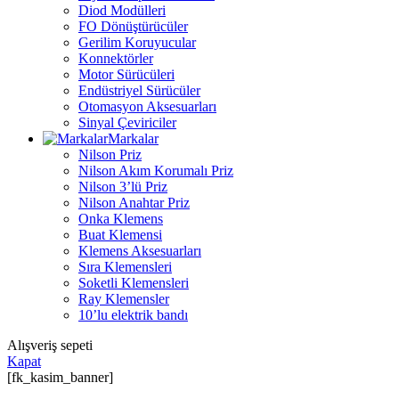
Diod Modülleri
FO Dönüştürücüler
Gerilim Koruyucular
Konnektörler
Motor Sürücüleri
Endüstriyel Sürücüler
Otomasyon Aksesuarları
Sinyal Çeviriciler
Markalar
Nilson Priz
Nilson Akım Korumalı Priz
Nilson 3’lü Priz
Nilson Anahtar Priz
Onka Klemens
Buat Klemensi
Klemens Aksesuarları
Sıra Klemensleri
Soketli Klemensleri
Ray Klemensler
10’lu elektrik bandı
Alışveriş sepeti
Kapat
[fk_kasim_banner]