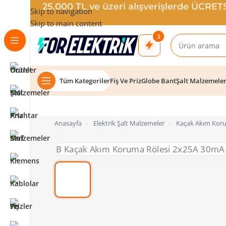
25.000 TL ve üzeri alışverişlerde ÜCRE
Skip to navigation
Skip to main content
3
Tüm Kategoriler
Fiş Ve Priz
Globe Bant
Şalt Malzemele
Anasayfa
›
Elektrik Şalt Malzemeler
›
Kaçak Akım Koru