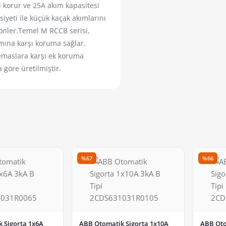
azı korur ve 25A akım kapasitesi
asiyeti ile küçük kaçak akımlarını
 önler.Temel M RCCB serisi,
ımına karşı koruma sağlar.
emaslara karşı ek koruma
 göre üretilmiştir.
%67
%66
 Sigorta 1x6A
ABB Otomatik Sigorta 1x10A
ABB Oto