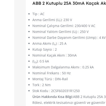
ABB 2 Kutuplu 25A 30mA Kaçak Ak
Tip : AC
Anma Gerilimi (U
): 230 V
r
Nominal Çalışma Gerilimi: 230/400 V AC
Nominal Yalıtım Gerilimi (U
) : 250 V
i
Nominal Darbe Dayanım Gerilimi (Uimp) : 4 kV
Anma Akımı (I
) : 25 A
n
Kutup Sayısı : 2
Nominal Kaçak Akım : 30mA
(I
): 0.5 kA
cs
Maksimum Dalgalanma Akımı : 0.25 kA
Nominal Frekans : 50 Hz
Montaj Türü : DIN-Rail
Tork : 2 Nm
Stok Kodu : 2CSF602031R1250
Ürün Hakkında Kısa Bilgi:
ABB 2 Kutuplu 25A 
Rölesi, elektrik tesisatınızı güvenli ve güvenili