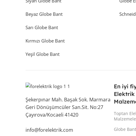
Siyah Globe Bant
Globe E
Beyaz Globe Bant
Schneid
Sarı Globe Bant
Kırmızı Globe Bant
Yeşil Globe Bant
En iyi fi
Elektrik
Şekerpınar Mah. Başak Sok. Marmara
Malzeme
Geri Dönüşümcüler San.Sit. No:27
Toptan Ele
Çayırova/Kocaeli 41420
Malzemele
Globe Ban
info@forelektrik.com