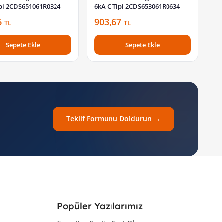
ipi 2CDS651061R0324
6kA C Tipi 2CDS653061R0634
6
903,67
TL
TL
Sepete Ekle
Sepete Ekle
Teklif Formunu Doldurun →
Popüler Yazılarımız