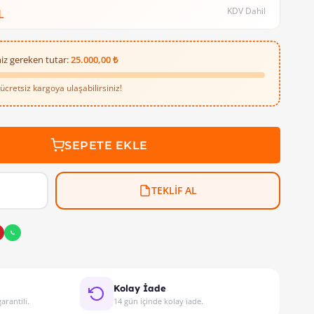
KDV Dahil
L
iz gereken tutar:
25.000,00 ₺
cretsiz kargoya ulaşabilirsiniz!
esi 2CSF602031R1250 , ev ve işyeri gibi çeşitli mekanlarda güvenli
SEPETE EKLE
TEKLİF AL
Kolay İade
arantili.
14 gün içinde kolay iade.