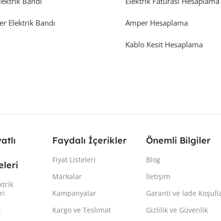
lektrik Bandı
Elektrik Faturası Hesaplama
er Elektrik Bandı
Amper Hesaplama
Kablo Kesit Hesaplama
yatlı
Faydalı İçerikler
Önemli Bilgiler
Fiyat Listeleri
Blog
leri
Markalar
İletişim
ktrik
ri
Kampanyalar
Garanti ve İade Koşulla
t
Kargo ve Teslimat
Gizlilik ve Güvenlik