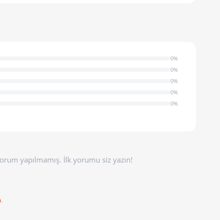
0%
0%
0%
0%
0%
orum yapılmamış. İlk yorumu siz yazın!
n
.