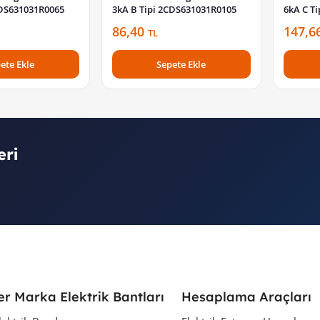
CDS631031R0065
3kA B Tipi 2CDS631031R0105
6kA C T
86,40
147,6
TL
ete Ekle
Sepete Ekle
eri
er Marka Elektrik Bantları
Hesaplama Araçları