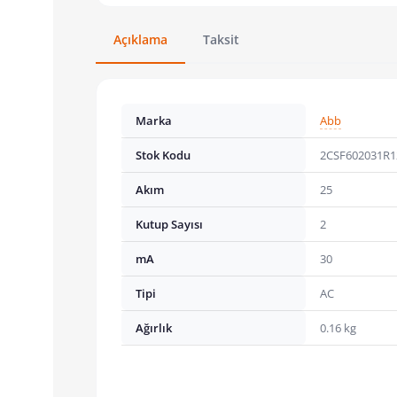
Açıklama
Taksit
Marka
Abb
Stok Kodu
2CSF602031R1
Akım
25
Kutup Sayısı
2
mA
30
Tipi
AC
Ağırlık
0.16 kg