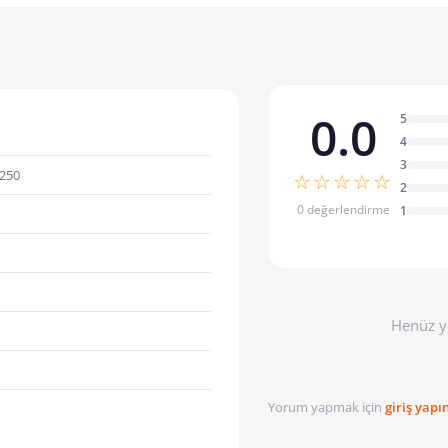
0.0
5
4
3
250
☆☆☆☆☆
2
0 değerlendirme
1
Henüz y
Yorum yapmak için
giriş yapı