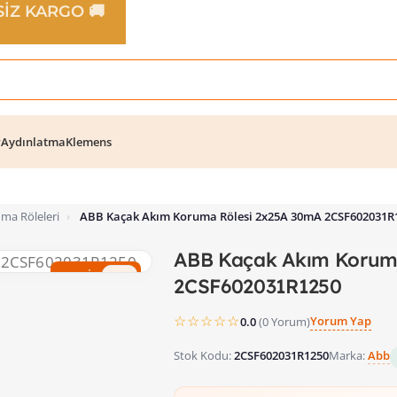
TSİZ KARGO 🚚
r
Aydınlatma
Klemens
ma Röleleri
›
ABB Kaçak Akım Koruma Rölesi 2x25A 30mA 2CSF602031R
ABB Kaçak Akım Korum
%66 İndirim
2CSF602031R1250
☆☆☆☆☆
Yorum Yap
0.0
(0 Yorum)
Stok Kodu:
2CSF602031R1250
Marka:
Abb