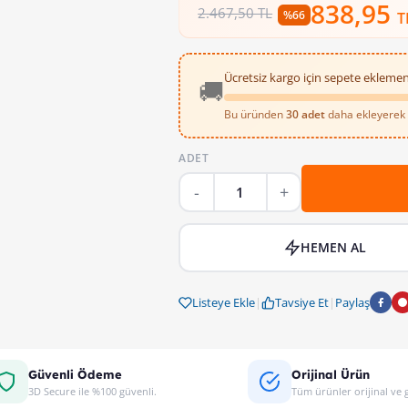
838,95
2.467,50 TL
%66
T
Ücretsiz kargo için sepete eklemen
🚚
Bu üründen
30 adet
daha ekleyerek ü
ABB 2x25A 30mA Kaçak Akım Koruma Röl
ADET
HEMEN AL
Listeye Ekle
|
Tavsiye Et
|
Paylaş
Güvenli Ödeme
Orijinal Ürün
3D Secure ile %100 güvenli.
Tüm ürünler orijinal ve g