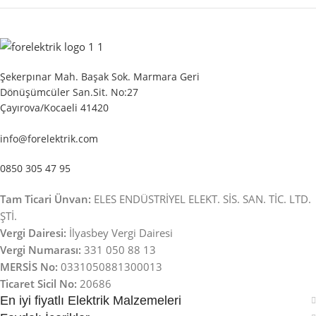
Şekerpınar Mah. Başak Sok. Marmara Geri
Dönüşümcüler San.Sit. No:27
Çayırova/Kocaeli 41420
info@forelektrik.com
0850 305 47 95
Tam Ticari Ünvan:
ELES ENDÜSTRİYEL ELEKT. SİS. SAN. TİC. LTD.
ŞTİ.
Vergi Dairesi:
İlyasbey Vergi Dairesi
Vergi Numarası:
331 050 88 13
MERSİS No:
0331050881300013
Ticaret Sicil No:
20686
En iyi fiyatlı Elektrik Malzemeleri