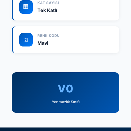
KAT SAYISI
🏢
Tek Katlı
RENK KODU
🎨
Mavi
V0
Yanmazlık Sınıfı