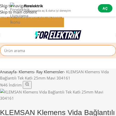
Skip to navigation
Forelektrik
✕
AÇ
Uygulamada aç & daha iyi deneyim
Skip to main content
25.000 TL ve üzeri alışverişlerde ÜCRETSİZ KARGO 🚚
Anasayfa
›
Klemens
›
Ray Klemensler
›
KLEMSAN Klemens Vida
Bağlantılı Tek Katlı 25mm Mavi 304161
%46 İndirim
KLEMSAN Klemens Vida Bağlantılı