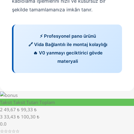
kablolama işlemlerini hızlı ve kusursuz bir
şekilde tamamlamanıza imkân tanır.
⚡ Profesyonel pano ürünü
🔗 Vida Bağlantılı ile montaj kolaylığı
🔥 V0 yanmayı geciktirici gövde
materyali
Taksit
Taksit Tutarı
Toplam
2
49,67 ₺
99,33 ₺
3
33,43 ₺
100,30 ₺
0.0
☆☆☆☆☆