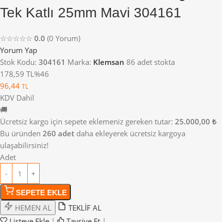
Tek Katlı 25mm Mavi 304161
☆☆☆☆☆
0.0
(0 Yorum)
Yorum Yap
Stok Kodu:
304161
Marka:
Klemsan
86 adet stokta
178,59 TL
%46
96,44
TL
KDV Dahil
🚚
Ücretsiz kargo için sepete eklemeniz gereken tutar:
25.000,00 ₺
Bu üründen
260 adet
daha ekleyerek ücretsiz kargoya
ulaşabilirsiniz!
Adet
SEPETE EKLE
HEMEN AL
TEKLİF AL
Listeye Ekle
|
Tavsiye Et
|