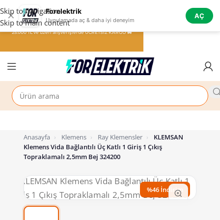
Skip to navigation
Forelektrik
✕
AÇ
Uygulamada aç & daha iyi deneyim
Skip to main content
25.000 TL ve üzeri alışverişlerde ÜCRETSİZ KARGO 🚚
Anasayfa
›
Klemens
›
Ray Klemensler
›
KLEMSAN
Klemens Vida Bağlantılı Üç Katlı 1 Giriş 1 Çıkış
Topraklamalı 2,5mm Bej 324200
%46 İndirim