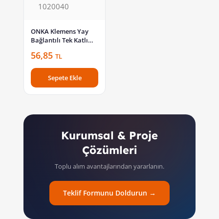
ONKA Klemens Yay
Bağlantılı Tek Katlı
6mm Sarı 1020040
56,85
TL
Sepete Ekle
Kurumsal & Proje
Çözümleri
Toplu alım avantajlarından yararlanın.
Teklif Formunu Doldurun →