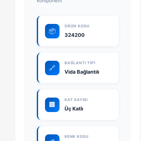
komponent
ÜRÜN KODU
📦
324200
BAĞLANTI TIPI
🔗
Vida Bağlantılı
KAT SAYISI
🏢
Üç Katlı
RENK KODU