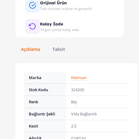
Orijinal Ürün
Tüm ürünler orijinal ve garantili.
Kolay İade
14 gün içinde kolay iade.
Açıklama
Taksit
Marka
Klemsan
Stok Kodu
324200
Renk
Bej
Bağlantı Şekli
Vida Bağlantılı
Kesit
2.5
Ağırlık
0.043 kg