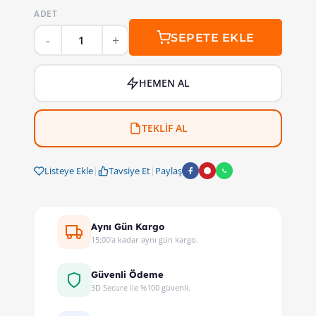
ADET
SEPETE EKLE
HEMEN AL
TEKLİF AL
Listeye Ekle
|
Tavsiye Et
|
Paylaş
Aynı Gün Kargo
15:00'a kadar aynı gün kargo.
Güvenli Ödeme
3D Secure ile %100 güvenli.