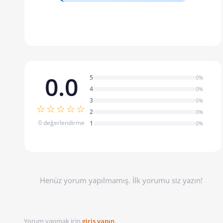
0.0
5
0%
4
0%
3
0%
☆☆☆☆☆
2
0%
0 değerlendirme
1
0%
Henüz yorum yapılmamış. İlk yorumu siz yazın!
Yorum yapmak için
giriş yapın
.