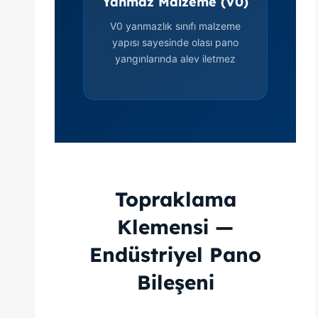
Yanmaz Malzeme (V0)
V0 yanmazlık sınıfı malzeme
yapısı sayesinde olası pano
yangınlarında alev iletmez
Topraklama
Klemensi —
Endüstriyel Pano
Bileşeni