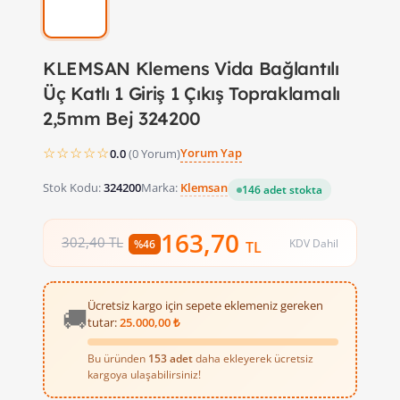
KLEMSAN Klemens Vida Bağlantılı
Üç Katlı 1 Giriş 1 Çıkış Topraklamalı
2,5mm Bej 324200
☆☆☆☆☆
Yorum Yap
0.0
(0 Yorum)
Stok Kodu:
324200
Marka:
Klemsan
146 adet stokta
163,70
302,40 TL
KDV Dahil
%46
TL
Ücretsiz kargo için sepete eklemeniz gereken
🚚
tutar:
25.000,00 ₺
Bu üründen
153 adet
daha ekleyerek ücretsiz
kargoya ulaşabilirsiniz!