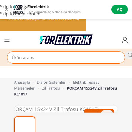
Skip to navigation
Forelektrik
✕
AÇ
Uygulamada aç & daha iyi deneyim
Skip to main content
25.000 TL ve üzeri alışverişlerde ÜCRETSİZ KARGO 🚚
Anasayfa
›
Diafon Sistemleri
›
Elektrik Tesisat
Malzemeleri
›
Zil Trafosu
›
KORÇAM 15x24V Zil Trafosu
KC1017
%60 İndirim