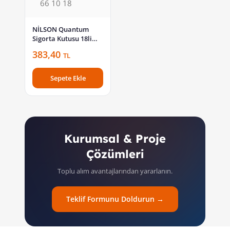
NİLSON Quantum
Sigorta Kutusu 18li
Sıva Altı Klemensli 32
383,40
TL
66 10 18
Sepete Ekle
Kurumsal & Proje
Çözümleri
Toplu alım avantajlarından yararlanın.
Teklif Formunu Doldurun →