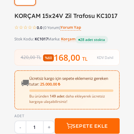
KORÇAM 15x24V Zil Trafosu KC1017
☆☆☆☆☆
Yorum Yap
0.0
(0 Yorum)
Stok Kodu:
KC1017
Marka:
Korçam
28 adet stokta
168,00
420,00 TL
KDV Dahil
%60
TL
Ücretsiz kargo için sepete eklemeniz gereken
🚚
tutar:
25.000,00 ₺
Bu üründen
149 adet
daha ekleyerek ücretsiz
kargoya ulaşabilirsiniz!
Kapı zili sisteminiz için ideal bir çözüm mü arıyorsunuz? 
ADET
Hemen Satın Alın ve Fark Yaratın!
SEPETE EKLE