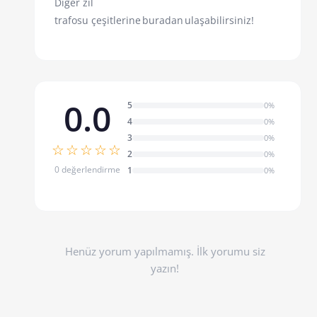
Diğer zil
trafosu
çeşitlerine
buradan
ulaşabilirsiniz!
0.0
5
0%
4
0%
3
0%
☆☆☆☆☆
2
0%
0 değerlendirme
1
0%
Henüz yorum yapılmamış. İlk yorumu siz
yazın!