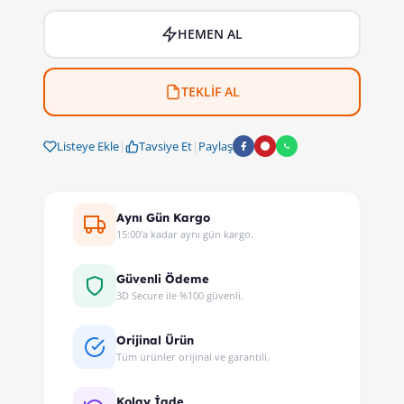
HEMEN AL
TEKLİF AL
Listeye Ekle
|
Tavsiye Et
|
Paylaş
Aynı Gün Kargo
15:00'a kadar aynı gün kargo.
Güvenli Ödeme
3D Secure ile %100 güvenli.
Orijinal Ürün
Tüm ürünler orijinal ve garantili.
Kolay İade