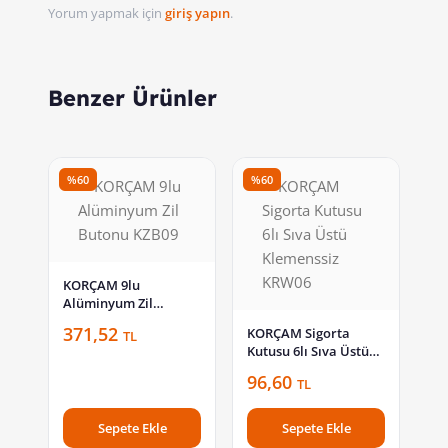
Yorum yapmak için
giriş yapın
.
Benzer Ürünler
%60
%60
KORÇAM 9lu
Alüminyum Zil
Butonu KZB09
371,52
KORÇAM Sigorta
TL
Kutusu 6lı Sıva Üstü
Klemenssiz KRW06
96,60
TL
Sepete Ekle
Sepete Ekle