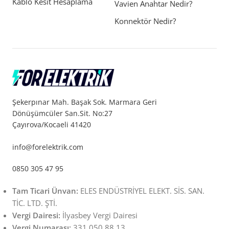
Kablo Kesit Hesaplama
Vavien Anahtar Nedir?
Konnektör Nedir?
Şekerpınar Mah. Başak Sok. Marmara Geri
Dönüşümcüler San.Sit. No:27
Çayırova/Kocaeli 41420
info@forelektrik.com
0850 305 47 95
Tam Ticari Ünvan:
ELES ENDÜSTRİYEL ELEKT. SİS. SAN.
TİC. LTD. ŞTİ.
Vergi Dairesi:
İlyasbey Vergi Dairesi
Vergi Numarası:
331 050 88 13