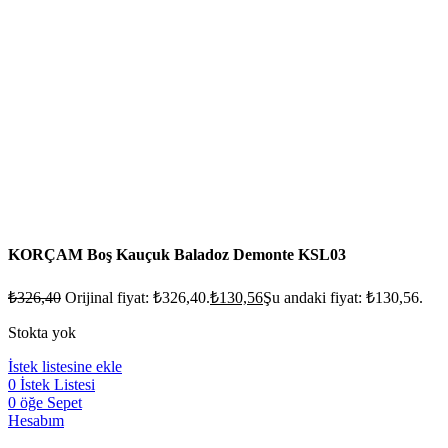
KORÇAM Boş Kauçuk Baladoz Demonte KSL03
₺
326,40
Orijinal fiyat: ₺326,40.
₺
130,56
Şu andaki fiyat: ₺130,56.
Stokta yok
İstek listesine ekle
0
İstek Listesi
0
öğe
Sepet
Hesabım