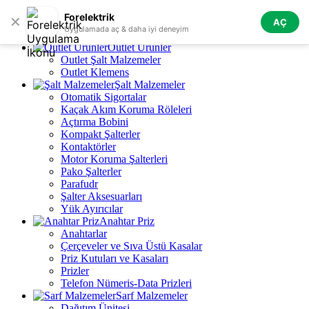
Skip to navigation
Skip to main content
Forelektrik
✕
AÇ
Tüm Kategoriler
Uygulamada aç & daha iyi deneyim
Outlet Ürünler
Outlet Şalt Malzemeler
Outlet Klemens
Şalt Malzemeler
Otomatik Sigortalar
Kaçak Akım Koruma Röleleri
Açtırma Bobini
Kompakt Şalterler
Kontaktörler
Motor Koruma Şalterleri
Pako Şalterler
Parafudr
Şalter Aksesuarları
Yük Ayırıcılar
Anahtar Priz
Anahtarlar
Çerçeveler ve Sıva Üstü Kasalar
Priz Kutuları ve Kasaları
Prizler
Telefon Nümeris-Data Prizleri
Sarf Malzemeler
Dağıtım Ünitesi