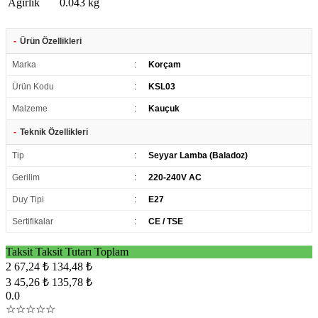
Ağırlık
0.043 kg
-
Ürün Özellikleri
Marka
:
Korçam
Ürün Kodu
:
KSL03
Malzeme
:
Kauçuk
-
Teknik Özellikleri
Tip
:
Seyyar Lamba (Baladoz)
Gerilim
:
220-240V AC
Duy Tipi
:
E27
Sertifikalar
:
CE / TSE
Taksit
Taksit Tutarı
Toplam
2
67,24 ₺
134,48 ₺
3
45,26 ₺
135,78 ₺
0.0
☆☆☆☆☆