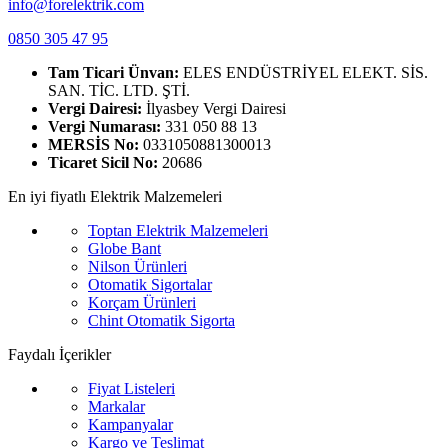
info@forelektrik.com
0850 305 47 95
Tam Ticari Ünvan:
ELES ENDÜSTRİYEL ELEKT. SİS.
SAN. TİC. LTD. ŞTİ.
Vergi Dairesi:
İlyasbey Vergi Dairesi
Vergi Numarası:
331 050 88 13
MERSİS No:
0331050881300013
Ticaret Sicil No:
20686
En iyi fiyatlı Elektrik Malzemeleri
Toptan Elektrik Malzemeleri
Globe Bant
Nilson Ürünleri
Otomatik Sigortalar
Korçam Ürünleri
Chint Otomatik Sigorta
Faydalı İçerikler
Fiyat Listeleri
Markalar
Kampanyalar
Kargo ve Teslimat