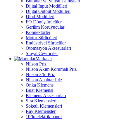
Butonlar ve Sinyal Lambaları
Dijital Input Modülleri
Dijital Output Modülleri
Diod Modülleri
FO Dönüştürücüler
Gerilim Koruyucular
Konnektörler
Motor Sürücüleri
Endüstriyel Sürücüler
Otomasyon Aksesuarları
Sinyal Çeviriciler
Markalar
Nilson Priz
Nilson Akım Korumalı Priz
Nilson 3’lü Priz
Nilson Anahtar Priz
Onka Klemens
Buat Klemensi
Klemens Aksesuarları
Sıra Klemensleri
Soketli Klemensleri
Ray Klemensler
10’lu elektrik bandı