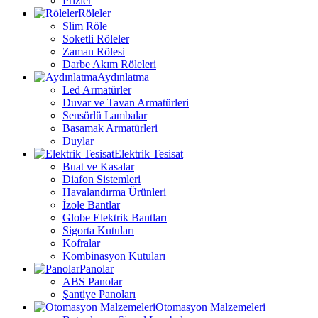
Prizler
Röleler
Slim Röle
Soketli Röleler
Zaman Rölesi
Darbe Akım Röleleri
Aydınlatma
Led Armatürler
Duvar ve Tavan Armatürleri
Sensörlü Lambalar
Basamak Armatürleri
Duylar
Elektrik Tesisat
Buat ve Kasalar
Diafon Sistemleri
Havalandırma Ürünleri
İzole Bantlar
Globe Elektrik Bantları
Sigorta Kutuları
Kofralar
Kombinasyon Kutuları
Panolar
ABS Panolar
Şantiye Panoları
Otomasyon Malzemeleri