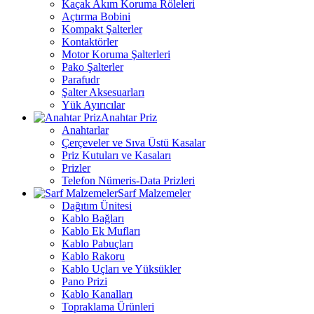
Kaçak Akım Koruma Röleleri
Açtırma Bobini
Kompakt Şalterler
Kontaktörler
Motor Koruma Şalterleri
Pako Şalterler
Parafudr
Şalter Aksesuarları
Yük Ayırıcılar
Anahtar Priz
Anahtarlar
Çerçeveler ve Sıva Üstü Kasalar
Priz Kutuları ve Kasaları
Prizler
Telefon Nümeris-Data Prizleri
Sarf Malzemeler
Dağıtım Ünitesi
Kablo Bağları
Kablo Ek Mufları
Kablo Pabuçları
Kablo Rakoru
Kablo Uçları ve Yüksükler
Pano Prizi
Kablo Kanalları
Topraklama Ürünleri