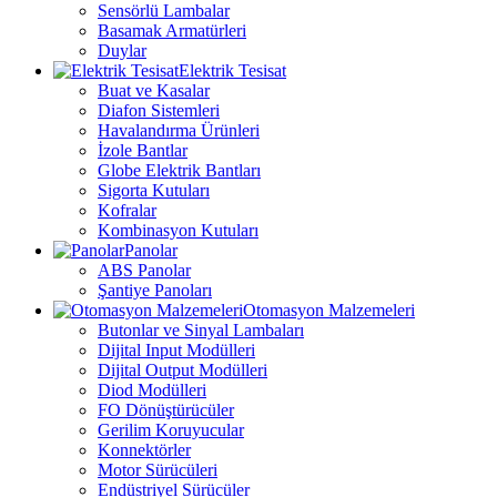
Sensörlü Lambalar
Basamak Armatürleri
Duylar
Elektrik Tesisat
Buat ve Kasalar
Diafon Sistemleri
Havalandırma Ürünleri
İzole Bantlar
Globe Elektrik Bantları
Sigorta Kutuları
Kofralar
Kombinasyon Kutuları
Panolar
ABS Panolar
Şantiye Panoları
Otomasyon Malzemeleri
Butonlar ve Sinyal Lambaları
Dijital Input Modülleri
Dijital Output Modülleri
Diod Modülleri
FO Dönüştürücüler
Gerilim Koruyucular
Konnektörler
Motor Sürücüleri
Endüstriyel Sürücüler