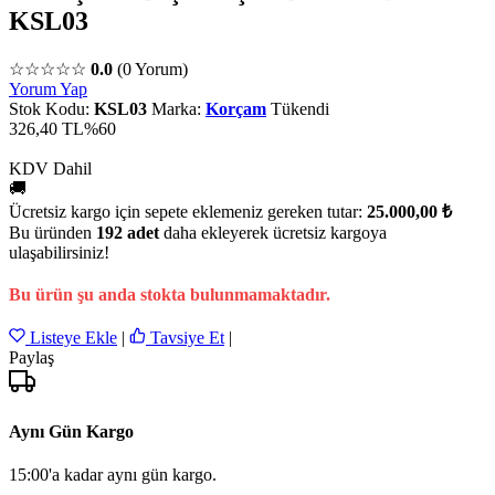
KSL03
☆☆☆☆☆
0.0
(0 Yorum)
Yorum Yap
Stok Kodu:
KSL03
Marka:
Korçam
Tükendi
326,40 TL
%60
KDV Dahil
🚚
Ücretsiz kargo için sepete eklemeniz gereken tutar:
25.000,00 ₺
Bu üründen
192 adet
daha ekleyerek ücretsiz kargoya
ulaşabilirsiniz!
Bu ürün şu anda stokta bulunmamaktadır.
Listeye Ekle
|
Tavsiye Et
|
Paylaş
Aynı Gün Kargo
15:00'a kadar aynı gün kargo.