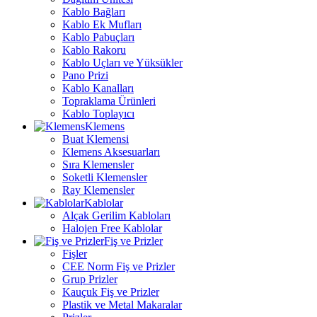
Kablo Bağları
Kablo Ek Mufları
Kablo Pabuçları
Kablo Rakoru
Kablo Uçları ve Yüksükler
Pano Prizi
Kablo Kanalları
Topraklama Ürünleri
Kablo Toplayıcı
Klemens
Buat Klemensi
Klemens Aksesuarları
Sıra Klemensler
Soketli Klemensler
Ray Klemensler
Kablolar
Alçak Gerilim Kabloları
Halojen Free Kablolar
Fiş ve Prizler
Fişler
CEE Norm Fiş ve Prizler
Grup Prizler
Kauçuk Fiş ve Prizler
Plastik ve Metal Makaralar