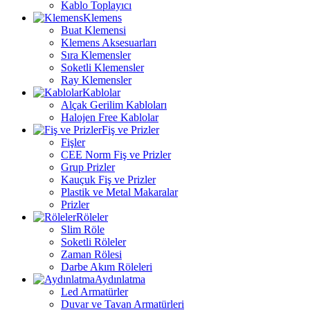
Kablo Toplayıcı
Klemens
Buat Klemensi
Klemens Aksesuarları
Sıra Klemensler
Soketli Klemensler
Ray Klemensler
Kablolar
Alçak Gerilim Kabloları
Halojen Free Kablolar
Fiş ve Prizler
Fişler
CEE Norm Fiş ve Prizler
Grup Prizler
Kauçuk Fiş ve Prizler
Plastik ve Metal Makaralar
Prizler
Röleler
Slim Röle
Soketli Röleler
Zaman Rölesi
Darbe Akım Röleleri
Aydınlatma
Led Armatürler
Duvar ve Tavan Armatürleri