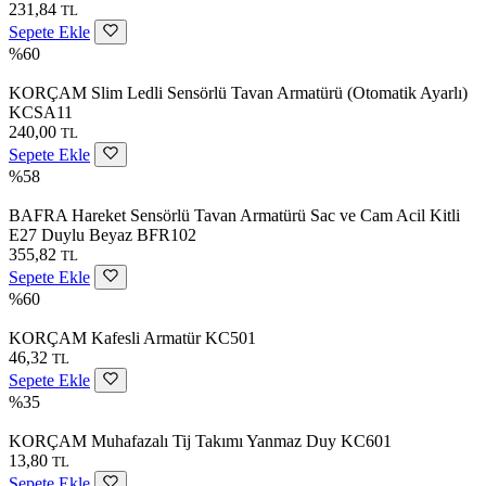
231,84
TL
Sepete Ekle
%60
KORÇAM Slim Ledli Sensörlü Tavan Armatürü (Otomatik Ayarlı)
KCSA11
240,00
TL
Sepete Ekle
%58
BAFRA Hareket Sensörlü Tavan Armatürü Sac ve Cam Acil Kitli
E27 Duylu Beyaz BFR102
355,82
TL
Sepete Ekle
%60
KORÇAM Kafesli Armatür KC501
46,32
TL
Sepete Ekle
%35
KORÇAM Muhafazalı Tij Takımı Yanmaz Duy KC601
13,80
TL
Sepete Ekle