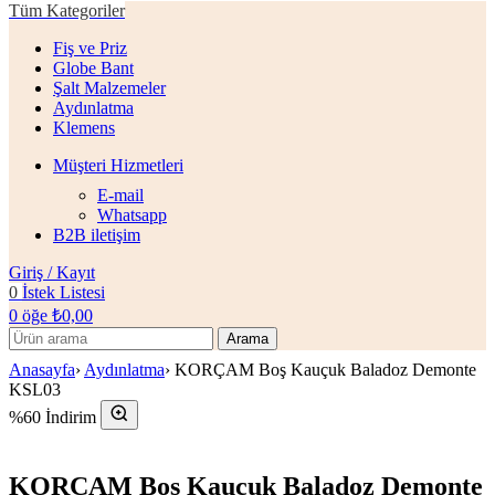
Tüm Kategoriler
Fiş ve Priz
Globe Bant
Şalt Malzemeler
Aydınlatma
Klemens
Müşteri Hizmetleri
E-mail
Whatsapp
B2B iletişim
Giriş / Kayıt
0
İstek Listesi
0
öğe
₺
0,00
Arama
Anasayfa
›
Aydınlatma
›
KORÇAM Boş Kauçuk Baladoz Demonte
KSL03
%60 İndirim
KORÇAM Boş Kauçuk Baladoz Demonte