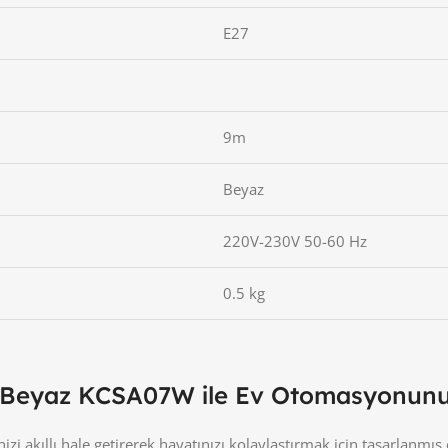
E27
9m
Beyaz
220V-230V 50-60 Hz
0.5 kg
 Beyaz KCSA07W ile Ev Otomasyonunu
inizi akıllı hale getirerek hayatınızı kolaylaştırmak için tasarlanmı