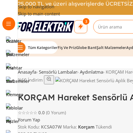
25.000 TL ve üzeri alışverişlerde ÜCRETSİ
Skip to navigation
Skip to main content
3
Tüm Kategoriler
Fiş Ve Priz
Globe Bant
Şalt Malzemeler
Ayd
Anasayfa
›
Sensörlü Lambalar
›
Aydınlatma
›
KORÇAM Hare
%60 İndirim
KORÇAM Hareket Sensörlü 
☆☆☆☆☆
0.0
(0 Yorum)
Yorum Yap
Stok Kodu:
KCSA07W
Marka:
Korçam
Tükendi