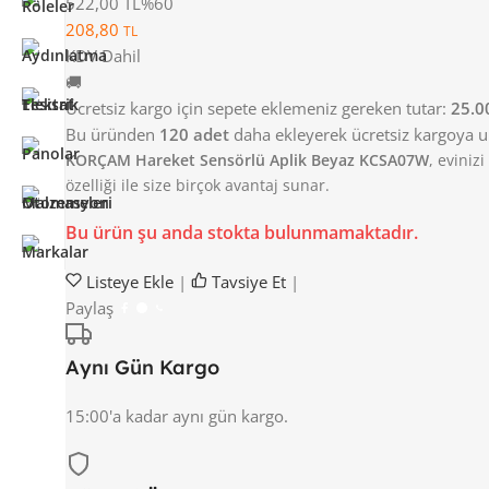
522,00 TL
%60
208,80
TL
KDV Dahil
🚚
Ücretsiz kargo için sepete eklemeniz gereken tutar:
25.0
Bu üründen
120 adet
daha ekleyerek ücretsiz kargoya ula
KORÇAM Hareket Sensörlü Aplik Beyaz KCSA07W
, eviniz
özelliği ile size birçok avantaj sunar.
Bu ürün şu anda stokta bulunmamaktadır.
Listeye Ekle
|
Tavsiye Et
|
Paylaş
Aynı Gün Kargo
15:00'a kadar aynı gün kargo.