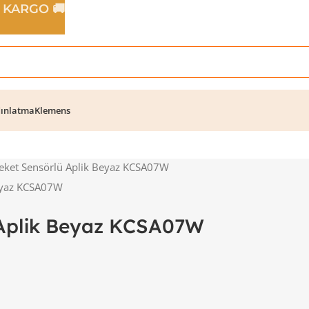
Z KARGO 🚚
ınlatma
Klemens
ket Sensörlü Aplik Beyaz KCSA07W
Aplik Beyaz KCSA07W