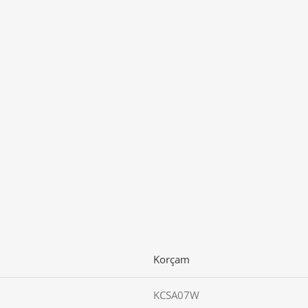
Korçam
KCSA07W