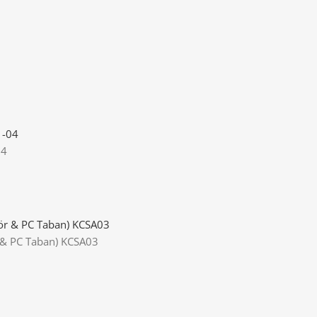
04
 & PC Taban) KCSA03