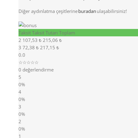
Diğer aydınlatma
çeşitlerine
buradan
ulaşabilirsiniz!
Taksit
Taksit Tutarı
Toplam
2
107,53 ₺
215,06 ₺
3
72,38 ₺
217,15 ₺
0.0
☆☆☆☆☆
0 değerlendirme
5
0%
4
0%
3
0%
2
0%
1