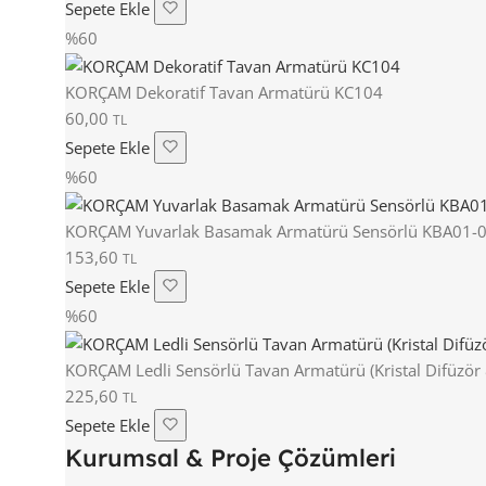
Sepete Ekle
%60
KORÇAM Dekoratif Tavan Armatürü KC104
60,00
TL
Sepete Ekle
%60
KORÇAM Yuvarlak Basamak Armatürü Sensörlü KBA01-
153,60
TL
Sepete Ekle
%60
KORÇAM Ledli Sensörlü Tavan Armatürü (Kristal Difüzör
225,60
TL
Sepete Ekle
Kurumsal & Proje Çözümleri