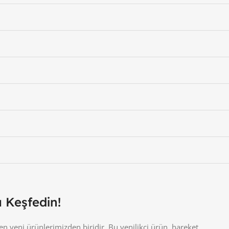
 Keşfedin!
ş en yeni ürünlerimizden biridir. Bu yenilikçi ürün, hareket