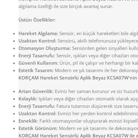
algılama özelliği ile size birçok avantaj sunar.
Üstün Özellikler:
Hareket Algılama:
Sensör, en küçük hareketleri bile algı
Uzaktan Kontrol:
Sensörü, akıllı telefonunuza yükleyeceğ
Otomasyon Oluşturma:
Sensörden gelen sinyalleri kulla
Enerji Tasarrufu:
Sensör, ışıkları veya diğer cihazları ot
Güvenli Kullanım:
Ürün, pil ile çalışır ve herhangi bir
Estetik Tasarım:
Modern ve şık tasarımı ile her dekoras
KORÇAM Hareket Sensörlü Aplik Beyaz KCSA07W'nin F
Artan Güvenlik:
Eviniz her zaman korunur ve siz huzurlu 
Kolaylık:
Işıkları veya diğer cihazları otomatik olarak açıp
Enerji Tasarrufu:
Fatura tutarınızı düşürerek size tasarru
Uzaktan Kontrol:
Evinizi her yerden kontrol edebilirsini
Esneklik:
Farklı otomasyonlar oluşturarak evinizi kişiselle
Estetik Görünüm:
Modern ve şık tasarımı ile dekorasy
KORÇAM Hareket Sensörlü Aplik Beyaz KCSA07W ile eviniz