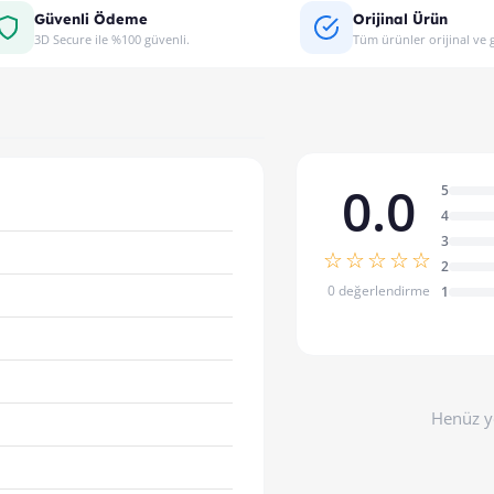
Güvenli Ödeme
Orijinal Ürün
3D Secure ile %100 güvenli.
Tüm ürünler orijinal ve g
0.0
5
4
3
☆☆☆☆☆
2
0 değerlendirme
1
Henüz y