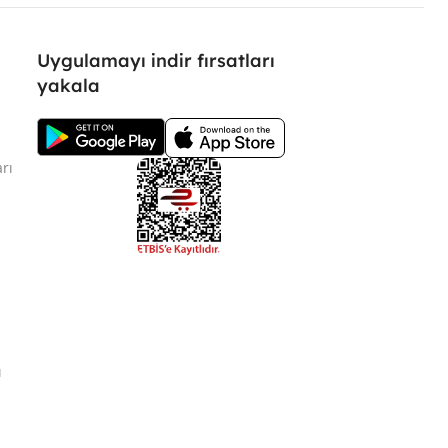
Uygulamayı indir fırsatları
yakala
rı
ı