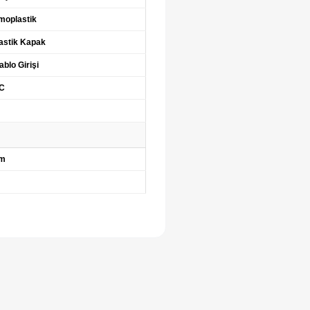
moplastik
lastik Kapak
ablo Girişi
°C
cm