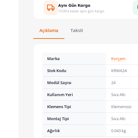
Aynı Gün Kargo
15:00'a kadar aynı gün kargo.
Açıklama
Taksit
Marka
Korçam
Stok Kodu
KRWA24
Modül Sayısı
24
Kullanım Yeri
Sıva Altı
Klemens Tipi
Klemenssiz
Montaj Tipi
Sıva Altı
Ağırlık
0.043 kg