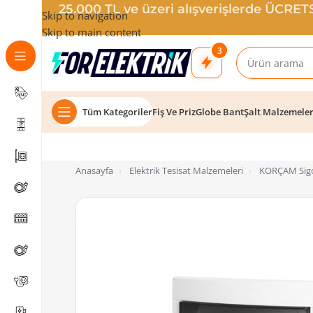
25.000 TL ve üzeri alışverişlerde ÜCRE
Skip to navigation
Skip to main content
3
Tüm Kategoriler
Fiş Ve Priz
Globe Bant
Şalt Malzemele
Anasayfa
›
Elektrik Tesisat Malzemeleri
›
KORÇAM Sigo