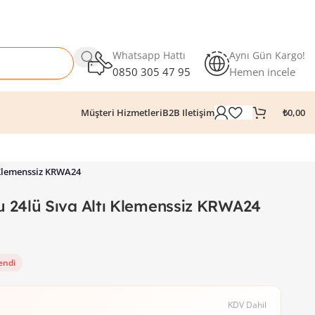
Whatsapp Hattı
Aynı Gün Kargo!
0850 305 47 95
Hemen incele
₺
0,00
Müşteri Hizmetleri
B2B Iletişim
 Klemenssiz KRWA24
 24lü Sıva Altı Klemenssiz KRWA24
endi
KDV Dahil