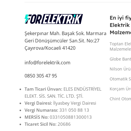
En iyi fi
Elektrik
Malzeme
Şekerpınar Mah. Başak Sok. Marmara
Geri Dönüşümcüler San.Sit. No:27
Toptan Ele
Çayırova/Kocaeli 41420
Malzemele
Globe Ban
info@forelektrik.com
Nilson Ürü
0850 305 47 95
Otomatik S
Tam Ticari Ünvan:
ELES ENDÜSTRİYEL
Korçam Ür
ELEKT. SİS. SAN. TİC. LTD. ŞTİ.
Chint Otom
Vergi Dairesi:
İlyasbey Vergi Dairesi
Vergi Numarası:
331 050 88 13
MERSİS No:
0331050881300013
Ticaret Sicil No:
20686