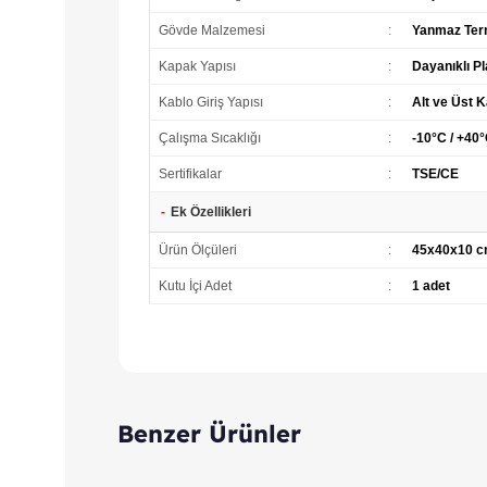
Gövde Malzemesi
:
Yanmaz Ter
Kapak Yapısı
:
Dayanıklı P
Kablo Giriş Yapısı
:
Alt ve Üst K
Çalışma Sıcaklığı
:
-10°C / +40
Sertifikalar
:
TSE/CE
-
Ek Özellikleri
Ürün Ölçüleri
:
45x40x10 
Kutu İçi Adet
:
1 adet
Benzer Ürünler