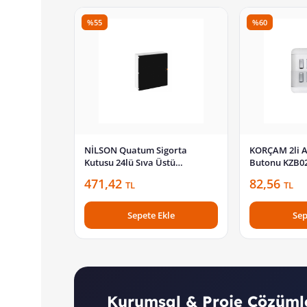
%55
%60
NİLSON Quatum Sigorta
KORÇAM 2li A
Kutusu 24lü Sıva Üstü
Butonu KZB0
Klemensli 32 88 10 24
471,42
82,56
TL
TL
Sepete Ekle
Sep
Kurumsal & Proje Çözüml