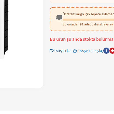
Ücretsiz kargo için sepete eklemen
🚚
Bu üründen
91 adet
daha ekleyerek ü
KORÇAM Sigorta Kutusu 24lü Sıva Altı
Bu ürün şu anda stokta bulunma
Hemen Satın Alın ve Düzeni Deneyim
Listeye Ekle
|
Tavsiye Et
|
Paylaş