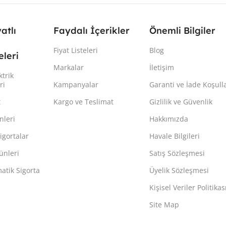
yatlı
Faydalı İçerikler
Önemli Bilgiler
Fiyat Listeleri
Blog
leri
Markalar
İletişim
ktrik
ri
Kampanyalar
Garanti ve İade Koşulla
t
Kargo ve Teslimat
Gizlilik ve Güvenlik
nleri
Hakkımızda
igortalar
Havale Bilgileri
ünleri
Satış Sözleşmesi
atik Sigorta
Üyelik Sözleşmesi
Kişisel Veriler Politikas
Site Map