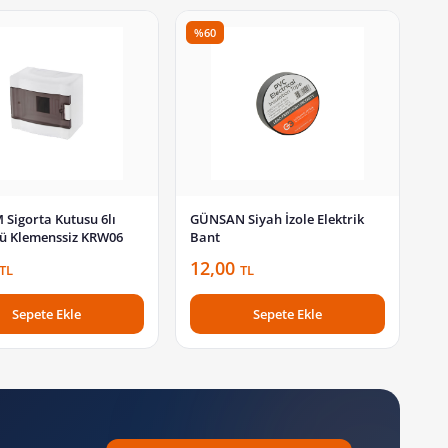
%60
Sigorta Kutusu 6lı
GÜNSAN Siyah İzole Elektrik
tü Klemenssiz KRW06
Bant
12,00
TL
TL
Sepete Ekle
Sepete Ekle