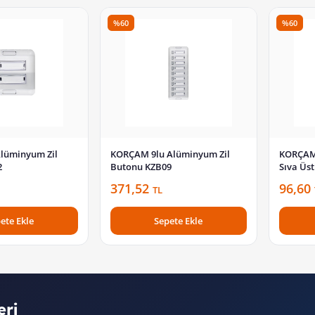
%60
%60
lüminyum Zil
KORÇAM 9lu Alüminyum Zil
KORÇAM 
2
Butonu KZB09
Sıva Üs
371,52
96,60
TL
ete Ekle
Sepete Ekle
eri