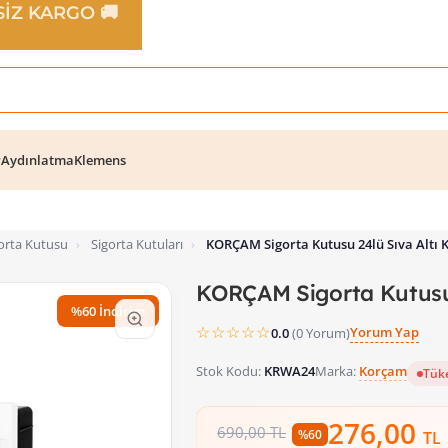
TSİZ KARGO 🚚
r
Aydınlatma
Klemens
rta Kutusu
›
Sigorta Kutuları
›
KORÇAM Sigorta Kutusu 24lü Sıva Altı
KORÇAM Sigorta Kutusu
%60 İndirim
☆☆☆☆☆
Yorum Yap
0.0
(0 Yorum)
Stok Kodu:
KRWA24
Marka:
Korçam
Tük
276,00
690,00 TL
%60
TL