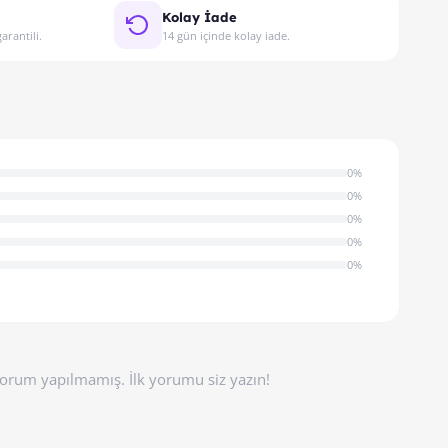
Kolay İade
arantili.
14 gün içinde kolay iade.
0%
0%
0%
0%
0%
orum yapılmamış. İlk yorumu siz yazın!