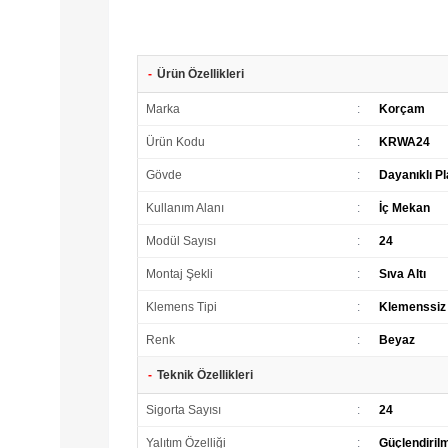
-
Ürün Özellikleri
Marka
:
Korçam
Ürün Kodu
:
KRWA24
Gövde
:
Dayanıklı P
Kullanım Alanı
:
İç Mekan
Modül Sayısı
:
24
Montaj Şekli
:
Sıva Altı
Klemens Tipi
:
Klemenssiz
Renk
:
Beyaz
-
Teknik Özellikleri
Sigorta Sayısı
:
24
Yalıtım Özelliği
:
Güçlendirilm