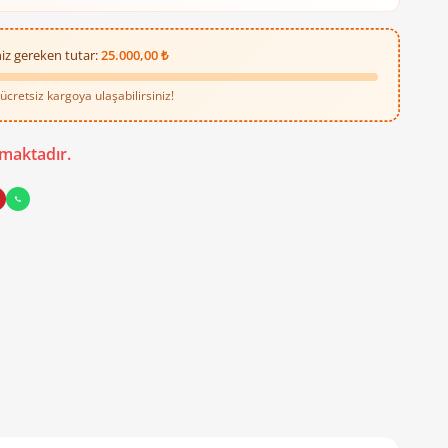
iz gereken tutar:
25.000,00 ₺
cretsiz kargoya ulaşabilirsiniz!
 Klemenssiz KRWA24 ile elektrik tesisatınızı düzenleyin ve güvene 
maktadır.
leyin!