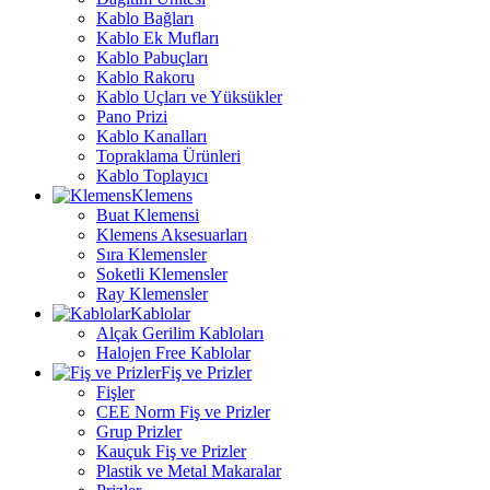
Kablo Bağları
Kablo Ek Mufları
Kablo Pabuçları
Kablo Rakoru
Kablo Uçları ve Yüksükler
Pano Prizi
Kablo Kanalları
Topraklama Ürünleri
Kablo Toplayıcı
Klemens
Buat Klemensi
Klemens Aksesuarları
Sıra Klemensler
Soketli Klemensler
Ray Klemensler
Kablolar
Alçak Gerilim Kabloları
Halojen Free Kablolar
Fiş ve Prizler
Fişler
CEE Norm Fiş ve Prizler
Grup Prizler
Kauçuk Fiş ve Prizler
Plastik ve Metal Makaralar