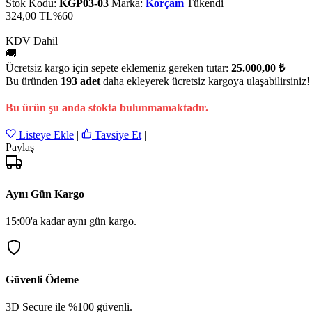
Stok Kodu:
KGP03-03
Marka:
Korçam
Tükendi
324,00 TL
%60
KDV Dahil
🚚
Ücretsiz kargo için sepete eklemeniz gereken tutar:
25.000,00 ₺
Bu üründen
193 adet
daha ekleyerek ücretsiz kargoya ulaşabilirsiniz!
Bu ürün şu anda stokta bulunmamaktadır.
Listeye Ekle
|
Tavsiye Et
|
Paylaş
Aynı Gün Kargo
15:00'a kadar aynı gün kargo.
Güvenli Ödeme
3D Secure ile %100 güvenli.