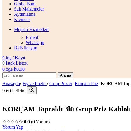
Globe Bant
Şalt Malzemeler
Aydınlatma
Klemens
Müşteri Hizmetleri
E-mail
Whatsapp
B2B iletişim
Giriş / Kayıt
0
İstek Listesi
0
öğe
₺
0,00
Arama
Anasayfa
›
Fiş ve Prizler
›
Grup Prizler
›
Korçam Priz
›
KORÇAM Toprak
%60 İndirim
KORÇAM Topraklı 3lü Grup Priz Kablo
☆☆☆☆☆
0.0
(0 Yorum)
Yorum Yap