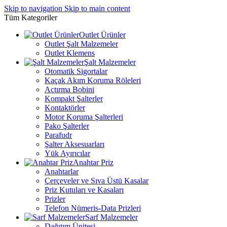
Skip to navigation
Skip to main content
Tüm Kategoriler
Outlet Ürünler
Outlet Şalt Malzemeler
Outlet Klemens
Şalt Malzemeler
Otomatik Sigortalar
Kaçak Akım Koruma Röleleri
Açtırma Bobini
Kompakt Şalterler
Kontaktörler
Motor Koruma Şalterleri
Pako Şalterler
Parafudr
Şalter Aksesuarları
Yük Ayırıcılar
Anahtar Priz
Anahtarlar
Çerçeveler ve Sıva Üstü Kasalar
Priz Kutuları ve Kasaları
Prizler
Telefon Nümeris-Data Prizleri
Sarf Malzemeler
Dağıtım Ünitesi