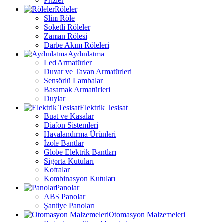
Prizler
Röleler
Slim Röle
Soketli Röleler
Zaman Rölesi
Darbe Akım Röleleri
Aydınlatma
Led Armatürler
Duvar ve Tavan Armatürleri
Sensörlü Lambalar
Basamak Armatürleri
Duylar
Elektrik Tesisat
Buat ve Kasalar
Diafon Sistemleri
Havalandırma Ürünleri
İzole Bantlar
Globe Elektrik Bantları
Sigorta Kutuları
Kofralar
Kombinasyon Kutuları
Panolar
ABS Panolar
Şantiye Panoları
Otomasyon Malzemeleri