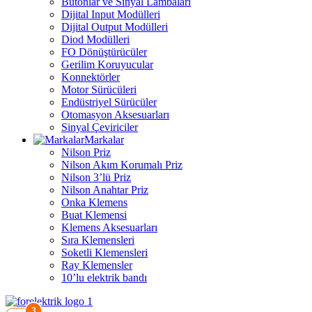
Butonlar ve Sinyal Lambaları
Dijital Input Modülleri
Dijital Output Modülleri
Diod Modülleri
FO Dönüştürücüler
Gerilim Koruyucular
Konnektörler
Motor Sürücüleri
Endüstriyel Sürücüler
Otomasyon Aksesuarları
Sinyal Çeviriciler
Markalar
Nilson Priz
Nilson Akım Korumalı Priz
Nilson 3’lü Priz
Nilson Anahtar Priz
Onka Klemens
Buat Klemensi
Klemens Aksesuarları
Sıra Klemensleri
Soketli Klemensleri
Ray Klemensler
10’lu elektrik bandı
3