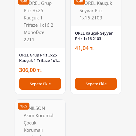
%40
%40
OREL Kauçuk Seyyar
Priz 1x16 2103
41,04
TL
OREL Grup Priz 3x25
Kauçuk 1 Trifaze 1x16
2 Monofaze 2211
306,00
TL
Sepete Ekle
Sepete Ekle
%65