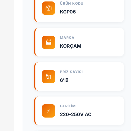
ÜRÜN KODU
📦
KGP06
MARKA
🏭
KORÇAM
PRIZ SAYISI
🔌
6'lü
GERILIM
⚡
220-250V AC