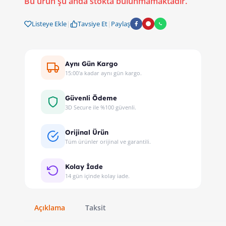
Bu ürün şu anda stokta bulunmamaktadır.
Listeye Ekle
|
Tavsiye Et
|
Paylaş
Aynı Gün Kargo
15:00'a kadar aynı gün kargo.
Güvenli Ödeme
3D Secure ile %100 güvenli.
Orijinal Ürün
Tüm ürünler orijinal ve garantili.
Kolay İade
14 gün içinde kolay iade.
Açıklama
Taksit