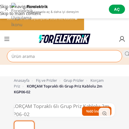
Skip to navigation
Forelektrik
✕
AÇ
Uygulamada aç & daha iyi deneyim
Skip to main content
25.000 TL ve üzeri alışverişlerde ÜCRETSİZ KARGO 🚚
Anasayfa
›
Fiş ve Prizler
›
Grup Prizler
›
Korçam
Priz
›
KORÇAM Topraklı 6lı Grup Priz Kablolu 2m
KGP06-02
%60 İndirim