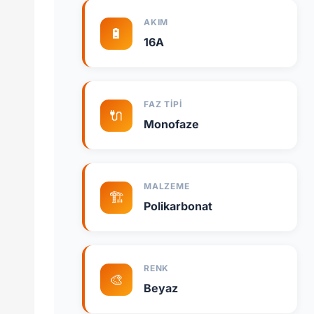
AKIM
🔋
16A
FAZ TIPI
🔌
Monofaze
MALZEME
🏗️
Polikarbonat
RENK
🎨
Beyaz