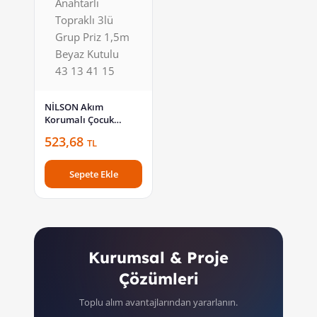
NİLSON Akım
Korumalı Çocuk
Korumalı Anahtarlı
523,68
TL
Topraklı 3lü Grup Priz
1,5m Beyaz Kutulu 43
13 41 15
Sepete Ekle
Kurumsal & Proje
Çözümleri
Toplu alım avantajlarından yararlanın.