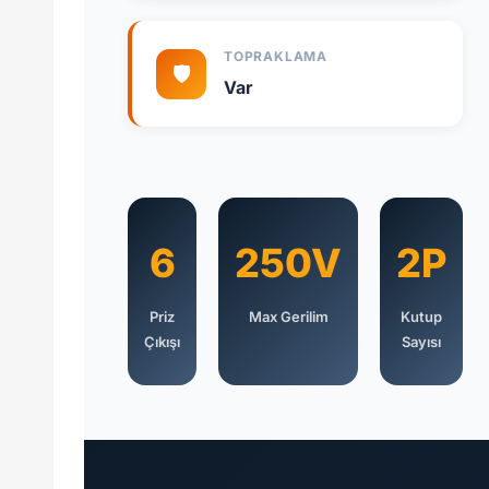
TOPRAKLAMA
🛡️
Var
6
250V
2P
Priz
Max Gerilim
Kutup
Çıkışı
Sayısı