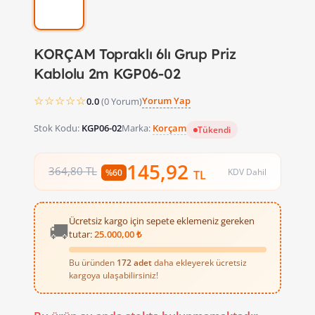
KORÇAM Topraklı 6lı Grup Priz
Kablolu 2m KGP06-02
☆☆☆☆☆
Yorum Yap
0.0
(0 Yorum)
Stok Kodu:
KGP06-02
Marka:
Korçam
Tükendi
145,92
364,80 TL
KDV Dahil
%60
TL
Ücretsiz kargo için sepete eklemeniz gereken
🚚
tutar:
25.000,00 ₺
Bu üründen
172 adet
daha ekleyerek ücretsiz
kargoya ulaşabilirsiniz!