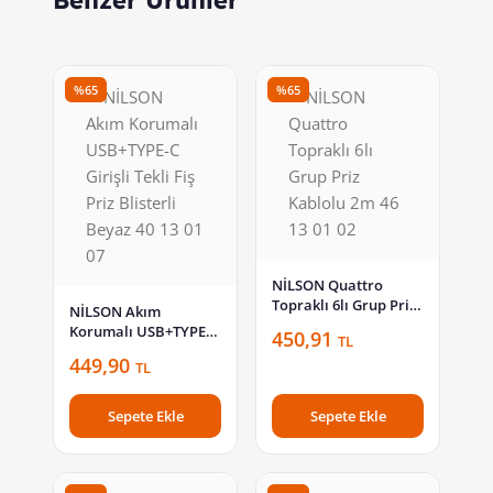
Benzer Ürünler
%65
%65
NİLSON Quattro
Topraklı 6lı Grup Priz
NİLSON Akım
Kablolu 2m 46 13 01 02
Korumalı USB+TYPE-C
450,91
TL
Girişli Tekli Fiş Priz
449,90
TL
Blisterli Beyaz 40 13
01 07
Sepete Ekle
Sepete Ekle