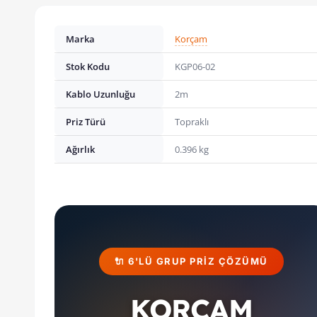
Marka
Korçam
Stok Kodu
KGP06-02
Kablo Uzunluğu
2m
Priz Türü
Topraklı
Ağırlık
0.396 kg
🔌 6'LÜ GRUP PRIZ ÇÖZÜMÜ
KORÇAM