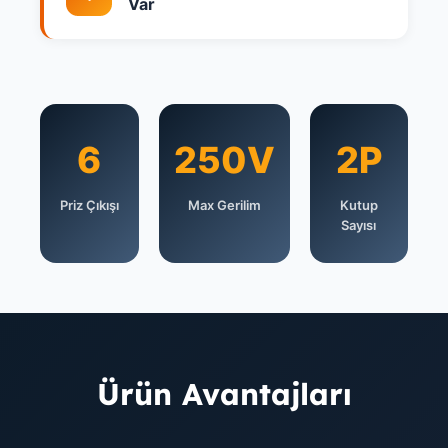
Var
6
250V
2P
Priz Çıkışı
Max Gerilim
Kutup
Sayısı
Ürün Avantajları