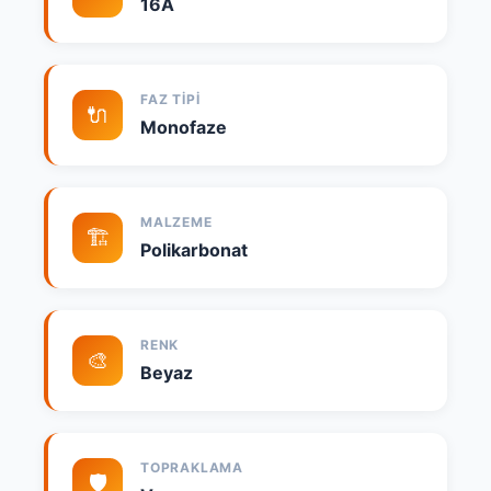
16A
FAZ TIPI
🔌
Monofaze
MALZEME
🏗️
Polikarbonat
RENK
🎨
Beyaz
TOPRAKLAMA
🛡️