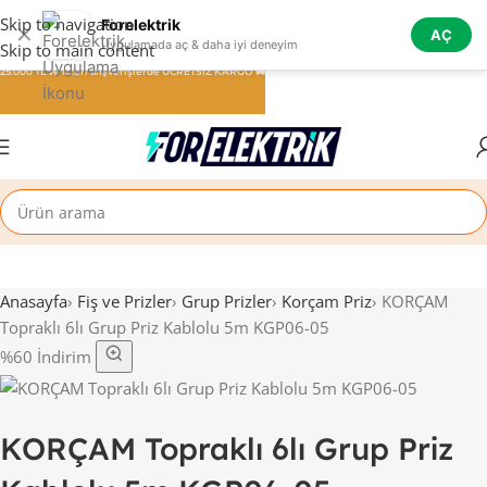
Skip to navigation
Forelektrik
✕
AÇ
Uygulamada aç & daha iyi deneyim
Skip to main content
25.000 TL ve üzeri alışverişlerde ÜCRETSİZ KARGO 🚚
Anasayfa
›
Fiş ve Prizler
›
Grup Prizler
›
Korçam Priz
›
KORÇAM
Topraklı 6lı Grup Priz Kablolu 5m KGP06-05
%60 İndirim
KORÇAM Topraklı 6lı Grup Priz