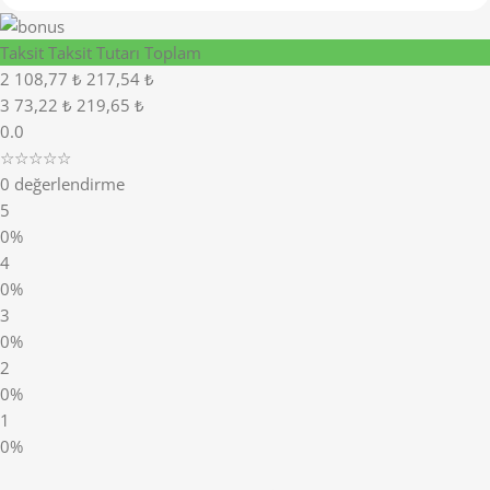
Taksit
Taksit Tutarı
Toplam
2
108,77 ₺
217,54 ₺
3
73,22 ₺
219,65 ₺
0.0
☆☆☆☆☆
0 değerlendirme
5
0%
4
0%
3
0%
2
0%
1
0%