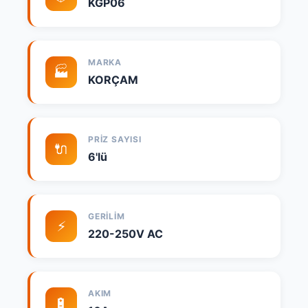
KGP06
MARKA
🏭
KORÇAM
PRIZ SAYISI
🔌
6'lü
GERILIM
⚡
220-250V AC
AKIM
🔋