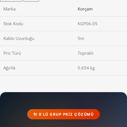
Marka
Korçam
Stok Kodu
KGP06-05
Kablo Uzunluğu
5m
Priz Türü
Topraklı
Ağırlık
0.654 kg
🔌 6'LÜ GRUP PRIZ ÇÖZÜMÜ