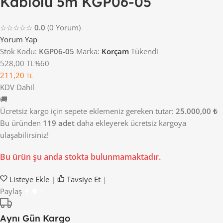
Kablolu 5m KGP06-05
☆☆☆☆☆
0.0
(0 Yorum)
Yorum Yap
Stok Kodu:
KGP06-05
Marka:
Korçam
Tükendi
528,00 TL
%60
211,20
TL
KDV Dahil
🚚
Ücretsiz kargo için sepete eklemeniz gereken tutar:
25.000,00 ₺
Bu üründen
119 adet
daha ekleyerek ücretsiz kargoya
ulaşabilirsiniz!
Bu ürün şu anda stokta bulunmamaktadır.
Listeye Ekle
|
Tavsiye Et
|
Paylaş
Aynı Gün Kargo