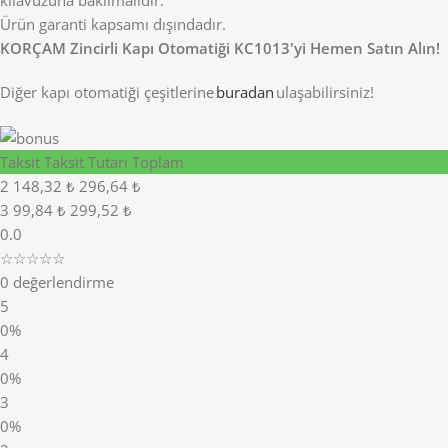
kılavuzuna bakılmalıdır.
Ürün garanti kapsamı dışındadır.
KORÇAM Zincirli Kapı Otomatiği KC1013'yi Hemen Satın Alın!
Diğer
kapı otomatiği
çeşitlerine
buradan
ulaşabilirsiniz!
Taksit
Taksit Tutarı
Toplam
2
148,32 ₺
296,64 ₺
3
99,84 ₺
299,52 ₺
0.0
☆☆☆☆☆
0 değerlendirme
5
0%
4
0%
3
0%