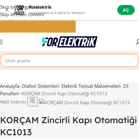
Skip to navigation
Forelektrik
✕
AÇ
Uygulamada aç & daha iyi deneyim
Skip to main content
25.000 TL ve üzeri alışverişlerde ÜCRETSİZ KARGO 🚚
Anasayfa
›
Diafon Sistemleri
›
Elektrik Tesisat Malzemeleri
›
Zil
Panalleri
›
KORÇAM Zincirli Kapı Otomatiği KC1013
%60 İndirim
KORÇAM Zincirli Kapı Otomatiği
KC1013