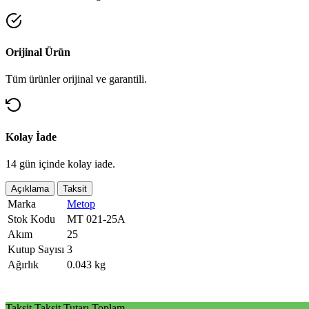
Orijinal Ürün
Tüm ürünler orijinal ve garantili.
Kolay İade
14 gün içinde kolay iade.
Açıklama
Taksit
Marka
Metop
Stok Kodu
MT 021-25A
Akım
25
Kutup Sayısı
3
Ağırlık
0.043 kg
Taksit
Taksit Tutarı
Toplam