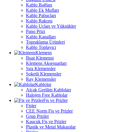
Kablo Bağları
Kablo Ek Mufları
Kablo Pabuçları
Kablo Rakoru
Kablo Uçları ve Yüksükler
Pano Prizi
Kablo Kanalları
Topraklama Ürünleri
Kablo Toplayıcı
Klemens
Buat Klemensi
Klemens Aksesuarları
Sıra Klemensler
Soketli Klemensler
Ray Klemensler
Kablolar
Alçak Gerilim Kabloları
Halojen Free Kablolar
Fiş ve Prizler
Fişler
CEE Norm Fiş ve Prizler
Grup Prizler
Kauçuk Fiş ve Prizler
Plastik ve Metal Makaralar