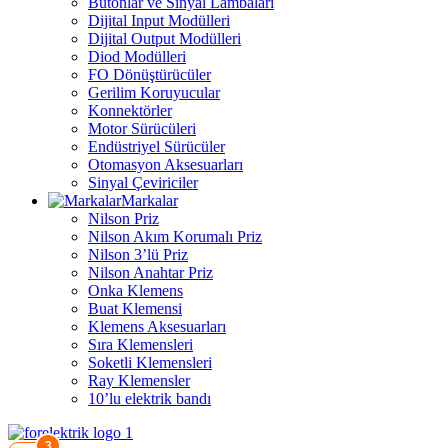
Butonlar ve Sinyal Lambaları
Dijital Input Modülleri
Dijital Output Modülleri
Diod Modülleri
FO Dönüştürücüler
Gerilim Koruyucular
Konnektörler
Motor Sürücüleri
Endüstriyel Sürücüler
Otomasyon Aksesuarları
Sinyal Çeviriciler
Markalar
Nilson Priz
Nilson Akım Korumalı Priz
Nilson 3’lü Priz
Nilson Anahtar Priz
Onka Klemens
Buat Klemensi
Klemens Aksesuarları
Sıra Klemensleri
Soketli Klemensleri
Ray Klemensler
10’lu elektrik bandı
3