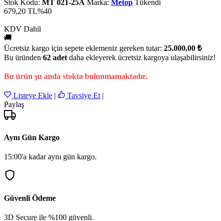
Stok Kodu:
MT 021-25A
Marka:
Metop
Tükendi
679,20 TL
%40
KDV Dahil
🚚
Ücretsiz kargo için sepete eklemeniz gereken tutar:
25.000,00 ₺
Bu üründen
62 adet
daha ekleyerek ücretsiz kargoya ulaşabilirsiniz!
Bu ürün şu anda stokta bulunmamaktadır.
Listeye Ekle
|
Tavsiye Et
|
Paylaş
Aynı Gün Kargo
15:00'a kadar aynı gün kargo.
Güvenli Ödeme
3D Secure ile %100 güvenli.