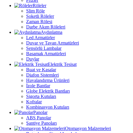
Prizler
Röleler
Slim Röle
Soketli Röleler
Zaman Rölesi
Darbe Akım Röleleri
Aydınlatma
Led Armatürler
Duvar ve Tavan Armatürleri
Sensörlü Lambalar
Basamak Armatürleri
Duylar
Elektrik Tesisat
Buat ve Kasalar
Diafon Sistemleri
Havalandırma Ürünleri
İzole Bantlar
Globe Elektrik Bantları
Sigorta Kutuları
Kofralar
Kombinasyon Kutuları
Panolar
ABS Panolar
Şantiye Panoları
Otomasyon Malzemeleri