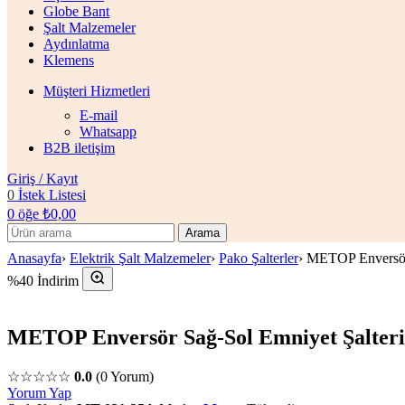
Globe Bant
Şalt Malzemeler
Aydınlatma
Klemens
Müşteri Hizmetleri
E-mail
Whatsapp
B2B iletişim
Giriş / Kayıt
0
İstek Listesi
0
öğe
₺
0,00
Arama
Anasayfa
›
Elektrik Şalt Malzemeler
›
Pako Şalterler
›
METOP Enversör
%40 İndirim
METOP Enversör Sağ-Sol Emniyet Şalter
☆☆☆☆☆
0.0
(0 Yorum)
Yorum Yap