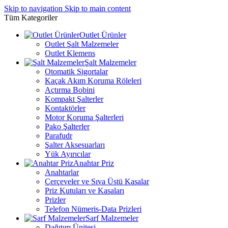
Skip to navigation
Skip to main content
Tüm Kategoriler
Outlet Ürünler
Outlet Şalt Malzemeler
Outlet Klemens
Şalt Malzemeler
Otomatik Sigortalar
Kaçak Akım Koruma Röleleri
Açtırma Bobini
Kompakt Şalterler
Kontaktörler
Motor Koruma Şalterleri
Pako Şalterler
Parafudr
Şalter Aksesuarları
Yük Ayırıcılar
Anahtar Priz
Anahtarlar
Çerçeveler ve Sıva Üstü Kasalar
Priz Kutuları ve Kasaları
Prizler
Telefon Nümeris-Data Prizleri
Sarf Malzemeler
Dağıtım Ünitesi