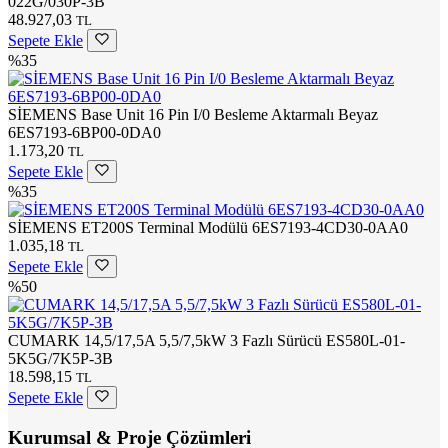
022G/030P-3B
48.927,03
TL
Sepete Ekle
%35
SİEMENS Base Unit 16 Pin I/0 Besleme Aktarmalı Beyaz
6ES7193-6BP00-0DA0
1.173,20
TL
Sepete Ekle
%35
SİEMENS ET200S Terminal Modülü 6ES7193-4CD30-0AA0
1.035,18
TL
Sepete Ekle
%50
CUMARK 14,5/17,5A 5,5/7,5kW 3 Fazlı Sürücü ES580L-01-
5K5G/7K5P-3B
18.598,15
TL
Sepete Ekle
Kurumsal & Proje Çözümleri