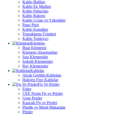
Kablo Bağları
Kablo Ek Mufları
Kablo Pabuçları
Kablo Rakoru
Kablo Uçları ve Yüksükler
Pano Prizi
Kablo Kanalları
Topraklama Ürünleri
Kablo Toplayıcı
Klemens
Buat Klemensi
Klemens Aksesuarları
Sıra Klemensler
Soketli Klemensler
Ray Klemensler
Kablolar
Alçak Gerilim Kabloları
Halojen Free Kablolar
Fiş Ve Prizler
Fişler
CEE Norm Fiş ve Prizler
Grup Prizler
Kauçuk Fiş ve Prizler
Plastik ve Metal Makaralar
Prizler