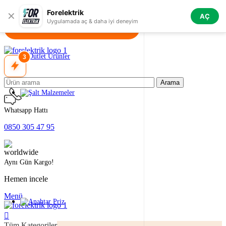
Skip to navigation
Skip to main content
Forelektrik
✕
AÇ
Uygulamada aç & daha iyi deneyim
3
Arama
Whatsapp Hattı
0850 305 47 95
Aynı Gün Kargo!
Hemen incele
Menü
Tüm Kategoriler