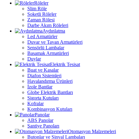
Röleler
Slim Röle
Soketli Röleler
Zaman Rölesi
Darbe Akım Röleleri
Aydınlatma
Led Armatürler
Duvar ve Tavan Armatürleri
Sensörlü Lambalar
Basamak Armatürleri
Duylar
Elektrik Tesisat
Buat ve Kasalar
Diafon Sistemleri
Havalandırma Ürünleri
İzole Bantlar
Globe Elektrik Bantları
Sigorta Kutuları
Kofralar
Kombinasyon Kutuları
Panolar
ABS Panolar
Şantiye Panoları
Otomasyon Malzemeleri
Butonlar ve Sinyal Lambaları