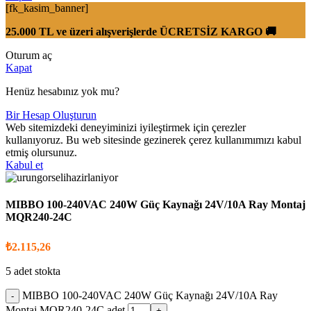
[fk_kasim_banner]
25.000 TL ve üzeri alışverişlerde ÜCRETSİZ KARGO 🚚
Oturum aç
Kapat
Henüz hesabınız yok mu?
Bir Hesap Oluşturun
Web sitemizdeki deneyiminizi iyileştirmek için çerezler
kullanıyoruz. Bu web sitesinde gezinerek çerez kullanımımızı kabul
etmiş olursunuz.
Kabul et
MIBBO 100-240VAC 240W Güç Kaynağı 24V/10A Ray Montaj
MQR240-24C
₺
2.115,26
5 adet stokta
MIBBO 100-240VAC 240W Güç Kaynağı 24V/10A Ray
Montaj MQR240-24C adet