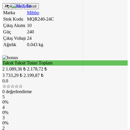
Açıklama
Taksit
Marka
Mibbo
Stok Kodu
MQR240-24C
Çıkış Akımı
10
Güç
240
Çıkış Voltajı
24
Ağırlık
0.043 kg
Taksit
Taksit Tutarı
Toplam
2
1.089,36 ₺
2.178,72 ₺
3
733,29 ₺
2.199,87 ₺
0.0
☆☆☆☆☆
0 değerlendirme
5
0%
4
0%
3
0%
2