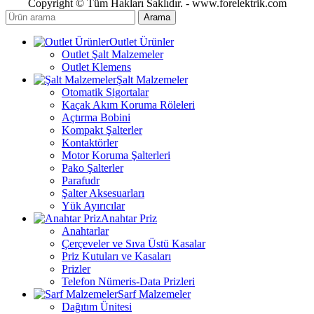
Copyright © Tüm Hakları Saklıdır. - www.forelektrik.com
Arama
Outlet Ürünler
Outlet Şalt Malzemeler
Outlet Klemens
Şalt Malzemeler
Otomatik Sigortalar
Kaçak Akım Koruma Röleleri
Açtırma Bobini
Kompakt Şalterler
Kontaktörler
Motor Koruma Şalterleri
Pako Şalterler
Parafudr
Şalter Aksesuarları
Yük Ayırıcılar
Anahtar Priz
Anahtarlar
Çerçeveler ve Sıva Üstü Kasalar
Priz Kutuları ve Kasaları
Prizler
Telefon Nümeris-Data Prizleri
Sarf Malzemeler
Dağıtım Ünitesi