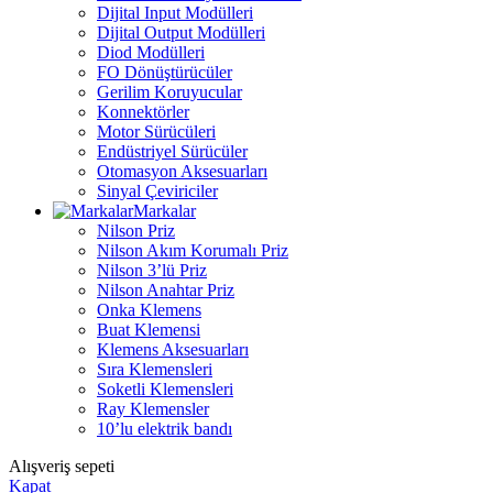
Dijital Input Modülleri
Dijital Output Modülleri
Diod Modülleri
FO Dönüştürücüler
Gerilim Koruyucular
Konnektörler
Motor Sürücüleri
Endüstriyel Sürücüler
Otomasyon Aksesuarları
Sinyal Çeviriciler
Markalar
Nilson Priz
Nilson Akım Korumalı Priz
Nilson 3’lü Priz
Nilson Anahtar Priz
Onka Klemens
Buat Klemensi
Klemens Aksesuarları
Sıra Klemensleri
Soketli Klemensleri
Ray Klemensler
10’lu elektrik bandı
Alışveriş sepeti
Kapat