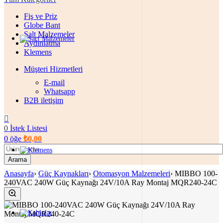
Fiş ve Priz
Globe Bant
Şalt Malzemeler
Aydınlatma
Klemens
Müşteri Hizmetleri
E-mail
Whatsapp
B2B iletişim
0
İstek Listesi
0
öğe
₺
0,00
Arama
Anasayfa
›
Güç Kaynakları
›
Otomasyon Malzemeleri
›
MIBBO 100-
240VAC 240W Güç Kaynağı 24V/10A Ray Montaj MQR240-24C