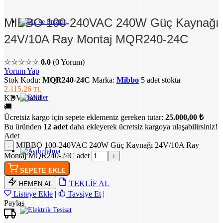
MIBBO 100-240VAC 240W Güç Kaynağı
24V/10A Ray Montaj MQR240-24C
☆☆☆☆☆
0.0
(0 Yorum)
Yorum Yap
Stok Kodu:
MQR240-24C
Marka:
Mibbo
5 adet stokta
2.115,26
TL
KDV Dahil
🚚
Ücretsiz kargo için sepete eklemeniz gereken tutar:
25.000,00 ₺
Bu üründen
12 adet
daha ekleyerek ücretsiz kargoya ulaşabilirsiniz!
Adet
MIBBO 100-240VAC 240W Güç Kaynağı 24V/10A Ray
Montaj MQR240-24C adet
SEPETE EKLE
TEKLİF AL
HEMEN AL
Listeye Ekle
|
Tavsiye Et
|
Paylaş