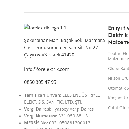
En iyi fi
Elektrik
Şekerpınar Mah. Başak Sok. Marmara
Malzeme
Geri Dönüşümcüler San.Sit. No:27
Toptan Ele
Çayırova/Kocaeli 41420
Malzemele
Globe Ban
info@forelektrik.com
Nilson Ürü
0850 305 47 95
Otomatik S
Tam Ticari Ünvan:
ELES ENDÜSTRİYEL
Korçam Ür
ELEKT. SİS. SAN. TİC. LTD. ŞTİ.
Chint Otom
Vergi Dairesi:
İlyasbey Vergi Dairesi
Vergi Numarası:
331 050 88 13
MERSİS No:
0331050881300013