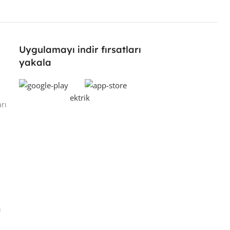
Uygulamayı indir fırsatları
yakala
rı
ı