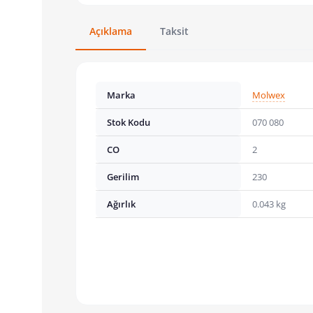
Açıklama
Taksit
Marka
Molwex
Stok Kodu
070 080
CO
2
Gerilim
230
Ağırlık
0.043 kg