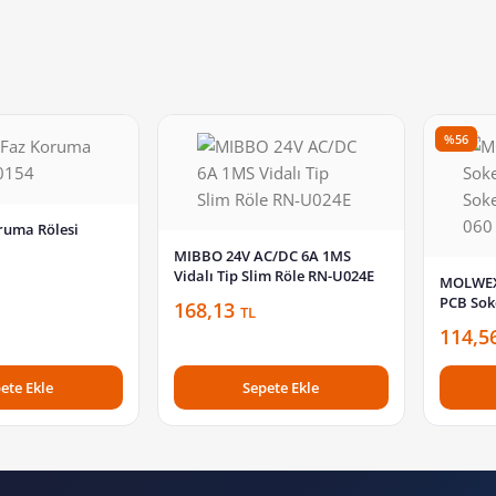
%56
ruma Rölesi
MIBBO 24V AC/DC 6A 1MS
Vidalı Tip Slim Röle RN-U024E
MOLWEX 
PCB Soke
168,13
TL
140
114,5
ete Ekle
Sepete Ekle