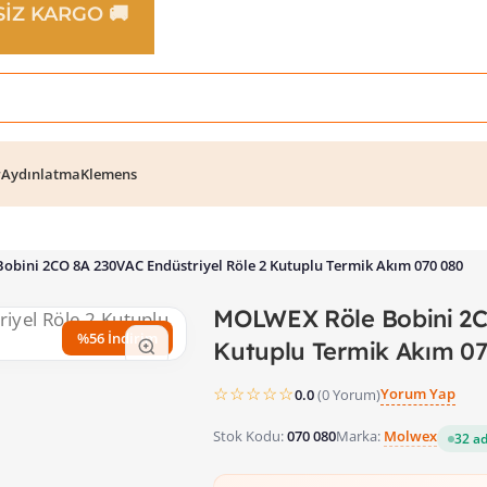
TSİZ KARGO 🚚
r
Aydınlatma
Klemens
bini 2CO 8A 230VAC Endüstriyel Röle 2 Kutuplu Termik Akım 070 080
MOLWEX Röle Bobini 2CO
%56 İndirim
Kutuplu Termik Akım 0
☆☆☆☆☆
Yorum Yap
0.0
(0 Yorum)
Stok Kodu:
070 080
Marka:
Molwex
32 ad