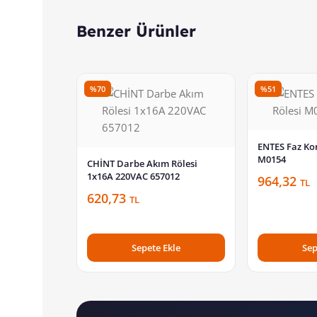
Benzer Ürünler
%70
%51
ENTES Faz Ko
M0154
CHİNT Darbe Akım Rölesi
1x16A 220VAC 657012
964,32
TL
620,73
TL
Sepete Ekle
Sep