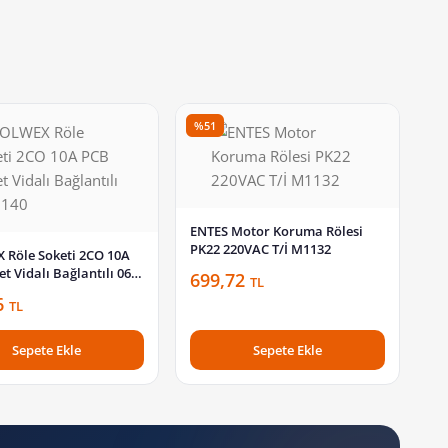
%51
ENTES Motor Koruma Rölesi
PK22 220VAC T/İ M1132
Röle Soketi 2CO 10A
t Vidalı Bağlantılı 060
699,72
TL
6
TL
Sepete Ekle
Sepete Ekle