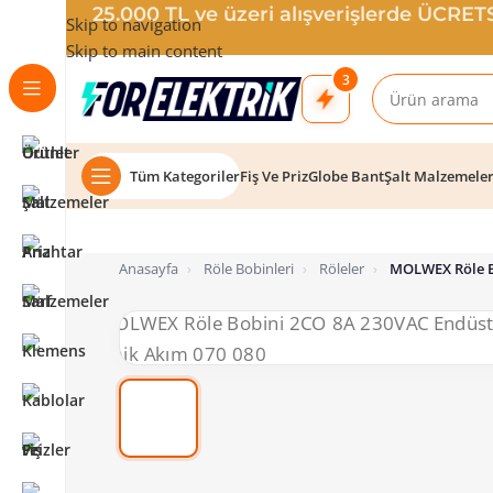
25.000 TL ve üzeri alışverişlerde ÜCRE
Skip to navigation
Skip to main content
3
Tüm Kategoriler
Fiş Ve Priz
Globe Bant
Şalt Malzemele
Anasayfa
›
Röle Bobinleri
›
Röleler
›
MOLWEX Röle Bo