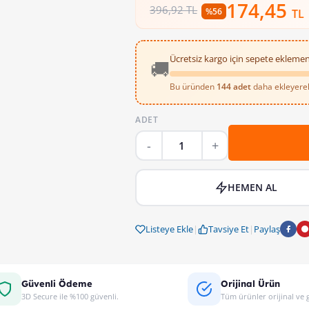
174,45
396,92 TL
%56
TL
Ücretsiz kargo için sepete eklemen
🚚
Bu üründen
144 adet
daha ekleyerek 
ADET
HEMEN AL
Listeye Ekle
|
Tavsiye Et
|
Paylaş
Güvenli Ödeme
Orijinal Ürün
3D Secure ile %100 güvenli.
Tüm ürünler orijinal ve g