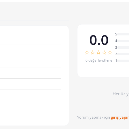
0.0
5
4
3
☆☆☆☆☆
2
0 değerlendirme
1
Henüz y
Yorum yapmak için
giriş yapı