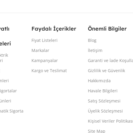
yatlı
Faydalı İçerikler
Önemli Bilgiler
Fiyat Listeleri
Blog
leri
Markalar
İletişim
ktrik
ri
Kampanyalar
Garanti ve İade Koşulla
t
Kargo ve Teslimat
Gizlilik ve Güvenlik
nleri
Hakkımızda
igortalar
Havale Bilgileri
ünleri
Satış Sözleşmesi
atik Sigorta
Üyelik Sözleşmesi
Kişisel Veriler Politikas
Site Map