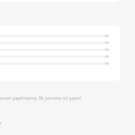
0%
0%
0%
0%
0%
orum yapılmamış. İlk yorumu siz yazın!
n
.