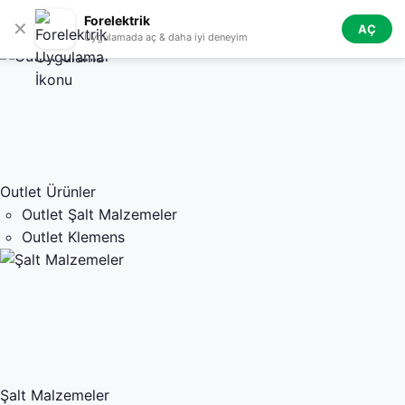
Skip to navigation
Skip to main content
Forelektrik
✕
AÇ
Tüm Kategoriler
Uygulamada aç & daha iyi deneyim
Outlet Ürünler
Outlet Şalt Malzemeler
Outlet Klemens
Şalt Malzemeler