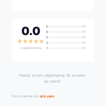
0.0
5
0%
4
0%
3
0%
☆☆☆☆☆
2
0%
0 değerlendirme
1
0%
Henüz yorum yapılmamış. İlk yorumu
siz yazın!
Yorum yapmak için
giriş yapın
.