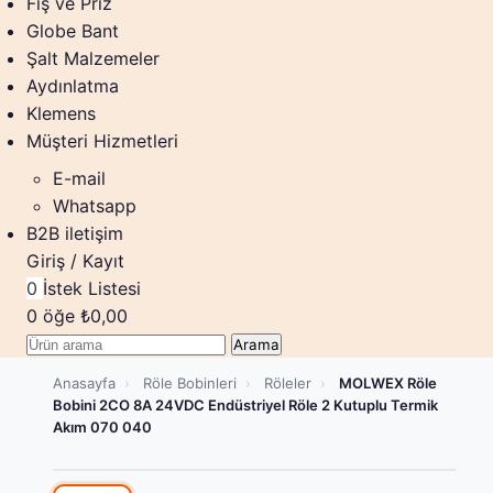
Fiş ve Priz
Globe Bant
Şalt Malzemeler
Aydınlatma
Klemens
Müşteri Hizmetleri
E-mail
Whatsapp
B2B iletişim
Giriş / Kayıt
0
İstek Listesi
0
öğe
₺
0,00
Arama
Anasayfa
›
Röle Bobinleri
›
Röleler
›
MOLWEX Röle
Bobini 2CO 8A 24VDC Endüstriyel Röle 2 Kutuplu Termik
Akım 070 040