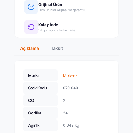
Orijinal Ürün
Tüm ürünler orijinal ve garantili.
Kolay İade
14 gün içinde kolay iade.
Açıklama
Taksit
Marka
Molwex
Stok Kodu
070 040
CO
2
Gerilim
24
Ağırlık
0.043 kg