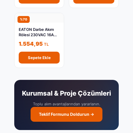
%70
EATON Darbe Akım
Rölesi 230VAC 16A
265321
1.554,95
TL
Sepete Ekle
Kurumsal & Proje Çözümleri
Toplu alım avantajlarından yararlanın.
Teklif Formunu Doldurun →