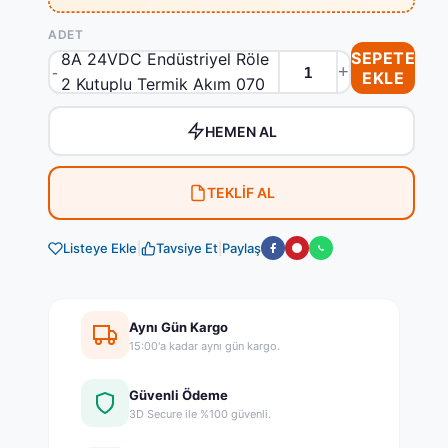
MOLWEX Röle Bobini 2CO
ADET
SEPETE
8A 24VDC Endüstriyel Röle
EKLE
2 Kutuplu Termik Akım 070
040 adet
HEMEN AL
TEKLİF AL
Listeye Ekle
|
Tavsiye Et
|
Paylaş
Aynı Gün Kargo
15:00'a kadar aynı gün kargo.
Güvenli Ödeme
3D Secure ile %100 güvenli.