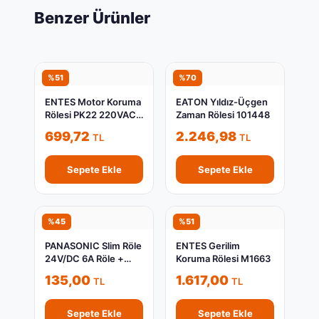
Benzer Ürünler
%51
%70
ENTES Motor Koruma
EATON Yıldız-Üçgen
Rölesi PK22 220VAC
Zaman Rölesi 101448
T/İ M1132
699,72
2.246,98
TL
TL
Sepete Ekle
Sepete Ekle
%45
%51
PANASONIC Slim Röle
ENTES Gerilim
24V/DC 6A Röle +
Koruma Rölesi M1663
Vidalı Soket 41F-1Z-
135,00
1.617,00
TL
TL
C2-1
Sepete Ekle
Sepete Ekle