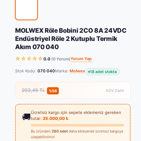
%56 İndirim
MOLWEX Röle Bobini 2CO 8A 24VDC
Endüstriyel Röle 2 Kutuplu Termik
Akım 070 040
☆☆☆☆☆
Yorum Yap
0.0
(0 Yorum)
Stok Kodu:
070 040
Marka:
Molwex
18 adet stokta
203,45 TL
KDV Dahil
%56
Ücretsiz kargo için sepete eklemeniz gereken
🚚
tutar:
25.000,00 ₺
Bu üründen
280 adet
daha ekleyerek ücretsiz kargoya
ulaşabilirsiniz!