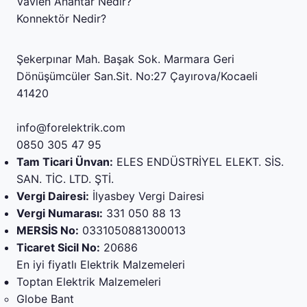
Vavien Anahtar Nedir?
Konnektör Nedir?
Şekerpınar Mah. Başak Sok. Marmara Geri
Dönüşümcüler San.Sit. No:27 Çayırova/Kocaeli
41420
info@forelektrik.com
0850 305 47 95
Tam Ticari Ünvan:
ELES ENDÜSTRİYEL ELEKT. SİS.
SAN. TİC. LTD. ŞTİ.
Vergi Dairesi:
İlyasbey Vergi Dairesi
Vergi Numarası:
331 050 88 13
MERSİS No:
0331050881300013
Ticaret Sicil No:
20686
En iyi fiyatlı Elektrik Malzemeleri
Toptan Elektrik Malzemeleri
Globe Bant