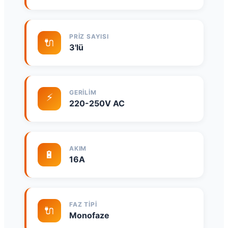
PRIZ SAYISI
🔌
3'lü
GERILIM
⚡
220-250V AC
AKIM
🔋
16A
FAZ TIPI
🔌
Monofaze