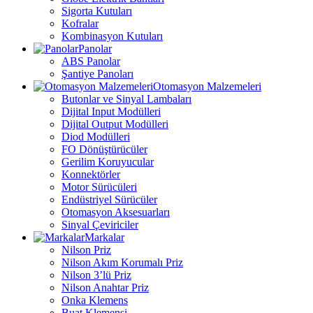
Sigorta Kutuları
Kofralar
Kombinasyon Kutuları
Panolar
ABS Panolar
Şantiye Panoları
Otomasyon Malzemeleri
Butonlar ve Sinyal Lambaları
Dijital Input Modülleri
Dijital Output Modülleri
Diod Modülleri
FO Dönüştürücüler
Gerilim Koruyucular
Konnektörler
Motor Sürücüleri
Endüstriyel Sürücüler
Otomasyon Aksesuarları
Sinyal Çeviriciler
Markalar
Nilson Priz
Nilson Akım Korumalı Priz
Nilson 3’lü Priz
Nilson Anahtar Priz
Onka Klemens
Buat Klemensi