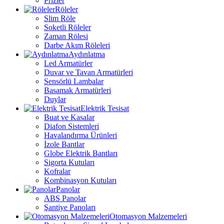
Prizler
Röleler
Slim Röle
Soketli Röleler
Zaman Rölesi
Darbe Akım Röleleri
Aydınlatma
Led Armatürler
Duvar ve Tavan Armatürleri
Sensörlü Lambalar
Basamak Armatürleri
Duylar
Elektrik Tesisat
Buat ve Kasalar
Diafon Sistemleri
Havalandırma Ürünleri
İzole Bantlar
Globe Elektrik Bantları
Sigorta Kutuları
Kofralar
Kombinasyon Kutuları
Panolar
ABS Panolar
Şantiye Panoları
Otomasyon Malzemeleri