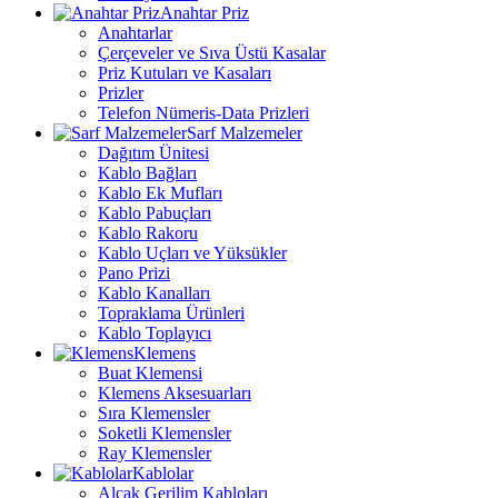
Anahtar Priz
Anahtarlar
Çerçeveler ve Sıva Üstü Kasalar
Priz Kutuları ve Kasaları
Prizler
Telefon Nümeris-Data Prizleri
Sarf Malzemeler
Dağıtım Ünitesi
Kablo Bağları
Kablo Ek Mufları
Kablo Pabuçları
Kablo Rakoru
Kablo Uçları ve Yüksükler
Pano Prizi
Kablo Kanalları
Topraklama Ürünleri
Kablo Toplayıcı
Klemens
Buat Klemensi
Klemens Aksesuarları
Sıra Klemensler
Soketli Klemensler
Ray Klemensler
Kablolar
Alçak Gerilim Kabloları