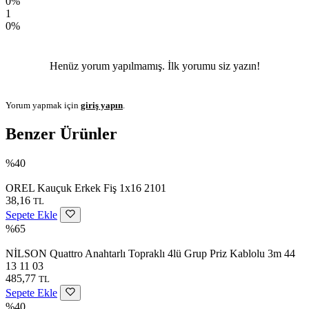
0%
1
0%
Henüz yorum yapılmamış. İlk yorumu siz yazın!
Yorum yapmak için
giriş yapın
.
Benzer Ürünler
%40
OREL Kauçuk Erkek Fiş 1x16 2101
38,16
TL
Sepete Ekle
%65
NİLSON Quattro Anahtarlı Topraklı 4lü Grup Priz Kablolu 3m 44
13 11 03
485,77
TL
Sepete Ekle
%40