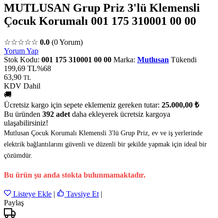
MUTLUSAN Grup Priz 3'lü Klemensli
Çocuk Korumalı 001 175 310001 00 00
☆☆☆☆☆
0.0
(0 Yorum)
Yorum Yap
Stok Kodu:
001 175 310001 00 00
Marka:
Mutlusan
Tükendi
199,69 TL
%68
63,90
TL
KDV Dahil
🚚
Ücretsiz kargo için sepete eklemeniz gereken tutar:
25.000,00 ₺
Bu üründen
392 adet
daha ekleyerek ücretsiz kargoya
ulaşabilirsiniz!
Mutlusan Çocuk Korumalı Klemensli 3'lü Grup Priz, ev ve iş yerlerinde
elektrik bağlantılarını güvenli ve düzenli bir şekilde yapmak için ideal bir
çözümdür.
Bu ürün şu anda stokta bulunmamaktadır.
Listeye Ekle
|
Tavsiye Et
|
Paylaş