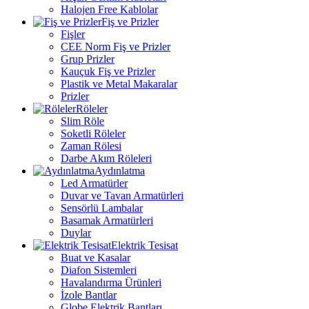
Halojen Free Kablolar
Fiş ve Prizler
Fişler
CEE Norm Fiş ve Prizler
Grup Prizler
Kauçuk Fiş ve Prizler
Plastik ve Metal Makaralar
Prizler
Röleler
Slim Röle
Soketli Röleler
Zaman Rölesi
Darbe Akım Röleleri
Aydınlatma
Led Armatürler
Duvar ve Tavan Armatürleri
Sensörlü Lambalar
Basamak Armatürleri
Duylar
Elektrik Tesisat
Buat ve Kasalar
Diafon Sistemleri
Havalandırma Ürünleri
İzole Bantlar
Globe Elektrik Bantları