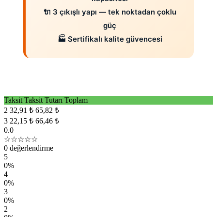
🔌 3 çıkışlı yapı — tek noktadan çoklu
güç
🏭 Sertifikalı kalite güvencesi
Taksit
Taksit Tutarı
Toplam
2
32,91 ₺
65,82 ₺
3
22,15 ₺
66,46 ₺
0.0
☆☆☆☆☆
0 değerlendirme
5
0%
4
0%
3
0%
2