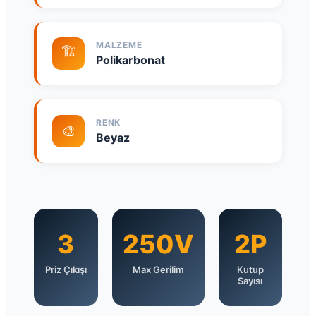
MALZEME
🏗️
Polikarbonat
RENK
🎨
Beyaz
3
250V
2P
Priz Çıkışı
Max Gerilim
Kutup
Sayısı