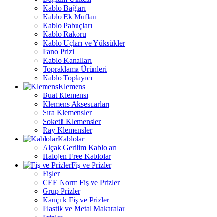
Kablo Bağları
Kablo Ek Mufları
Kablo Pabuçları
Kablo Rakoru
Kablo Uçları ve Yüksükler
Pano Prizi
Kablo Kanalları
Topraklama Ürünleri
Kablo Toplayıcı
Klemens
Buat Klemensi
Klemens Aksesuarları
Sıra Klemensler
Soketli Klemensler
Ray Klemensler
Kablolar
Alçak Gerilim Kabloları
Halojen Free Kablolar
Fiş ve Prizler
Fişler
CEE Norm Fiş ve Prizler
Grup Prizler
Kauçuk Fiş ve Prizler
Plastik ve Metal Makaralar