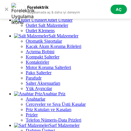
Skip to navigation
Skip to main content
Forelektrik
✕
AÇ
Tüm Kategoriler
Uygulamada aç & daha iyi deneyim
Outlet Ürünler
Outlet Şalt Malzemeler
Outlet Klemens
Şalt Malzemeler
Otomatik Sigortalar
Kaçak Akım Koruma Röleleri
Açtırma Bobini
Kompakt Şalterler
Kontaktörler
Motor Koruma Şalterleri
Pako Şalterler
Parafudr
Şalter Aksesuarları
Yük Ayırıcılar
Anahtar Priz
Anahtarlar
Çerçeveler ve Sıva Üstü Kasalar
Priz Kutuları ve Kasaları
Prizler
Telefon Nümeris-Data Prizleri
Sarf Malzemeler
Dağıtım Ünitesi