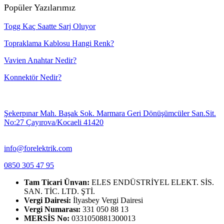
Popüler Yazılarımız
Togg Kaç Saatte Sarj Oluyor
Topraklama Kablosu Hangi Renk?
Vavien Anahtar Nedir?
Konnektör Nedir?
Şekerpınar Mah. Başak Sok. Marmara Geri Dönüşümcüler San.Sit.
No:27 Çayırova/Kocaeli 41420
info@forelektrik.com
0850 305 47 95
Tam Ticari Ünvan:
ELES ENDÜSTRİYEL ELEKT. SİS.
SAN. TİC. LTD. ŞTİ.
Vergi Dairesi:
İlyasbey Vergi Dairesi
Vergi Numarası:
331 050 88 13
MERSİS No:
0331050881300013