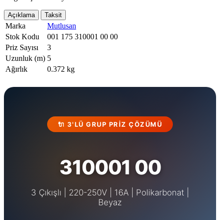
Açıklama
Taksit
Marka
Mutlusan
Stok Kodu
001 175 310001 00 00
Priz Sayısı
3
Uzunluk (m)
5
Ağırlık
0.372 kg
🔌 3'LÜ GRUP PRIZ ÇÖZÜMÜ
310001 00
3 Çıkışlı | 220-250V | 16A | Polikarbonat |
Beyaz