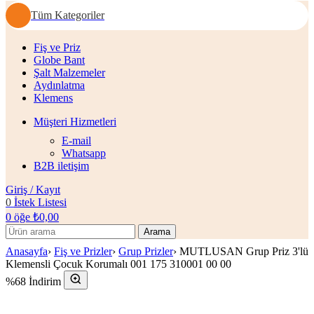
Tüm Kategoriler
Fiş ve Priz
Globe Bant
Şalt Malzemeler
Aydınlatma
Klemens
Müşteri Hizmetleri
E-mail
Whatsapp
B2B iletişim
Giriş / Kayıt
0
İstek Listesi
0
öğe
₺
0,00
Arama
Anasayfa
›
Fiş ve Prizler
›
Grup Prizler
›
MUTLUSAN Grup Priz 3'lü
Klemensli Çocuk Korumalı 001 175 310001 00 00
%68 İndirim