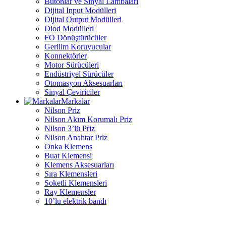
Butonlar ve Sinyal Lambaları
Dijital Input Modülleri
Dijital Output Modülleri
Diod Modülleri
FO Dönüştürücüler
Gerilim Koruyucular
Konnektörler
Motor Sürücüleri
Endüstriyel Sürücüler
Otomasyon Aksesuarları
Sinyal Çeviriciler
Markalar
Nilson Priz
Nilson Akım Korumalı Priz
Nilson 3’lü Priz
Nilson Anahtar Priz
Onka Klemens
Buat Klemensi
Klemens Aksesuarları
Sıra Klemensleri
Soketli Klemensleri
Ray Klemensler
10’lu elektrik bandı