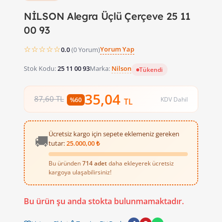
NİLSON Alegra Üçlü Çerçeve 25 11
00 93
☆☆☆☆☆
Yorum Yap
0.0
(0 Yorum)
Stok Kodu:
25 11 00 93
Marka:
Nilson
Tükendi
35,04
87,60 TL
KDV Dahil
%60
TL
Ücretsiz kargo için sepete eklemeniz gereken
🚚
tutar:
25.000,00 ₺
Bu üründen
714 adet
daha ekleyerek ücretsiz
kargoya ulaşabilirsiniz!
Bu ürün şu anda stokta bulunmamaktadır.