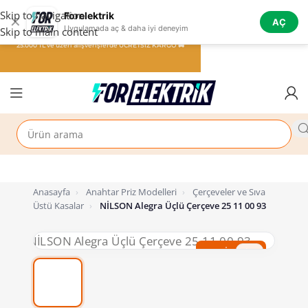
Skip to navigation
Forelektrik
✕
AÇ
Uygulamada aç & daha iyi deneyim
Skip to main content
25.000 TL ve üzeri alışverişlerde ÜCRETSİZ KARGO 🚚
Anasayfa
›
Anahtar Priz Modelleri
›
Çerçeveler ve Sıva
Üstü Kasalar
›
NİLSON Alegra Üçlü Çerçeve 25 11 00 93
%60 İndirim