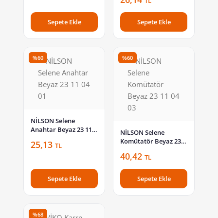
TL
Komütatör 600-
000201-202
Sepete Ekle
Sepete Ekle
%60
%60
NİLSON Selene
Anahtar Beyaz 23 11
NİLSON Selene
04 01
Komütatör Beyaz 23
25,13
TL
11 04 03
40,42
TL
Sepete Ekle
Sepete Ekle
%68