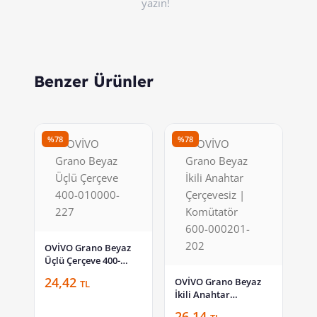
yazın!
Benzer Ürünler
%78
%78
OVİVO Grano Beyaz
Üçlü Çerçeve 400-
010000-227
24,42
OVİVO Grano Beyaz
TL
İkili Anahtar
Çerçevesiz |
26,14