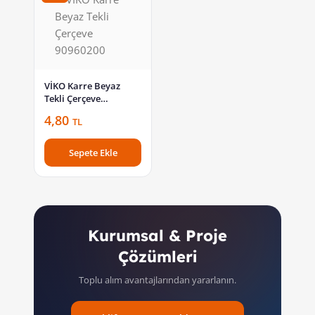
VİKO Karre Beyaz
Tekli Çerçeve
90960200
4,80
TL
Sepete Ekle
Kurumsal & Proje
Çözümleri
Toplu alım avantajlarından yararlanın.