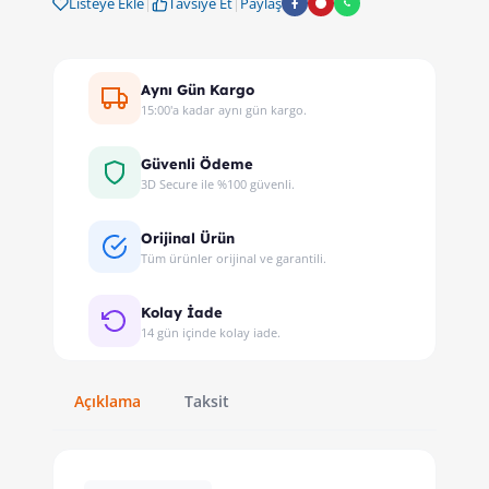
Listeye Ekle
|
Tavsiye Et
|
Paylaş
Aynı Gün Kargo
15:00'a kadar aynı gün kargo.
Güvenli Ödeme
3D Secure ile %100 güvenli.
Orijinal Ürün
Tüm ürünler orijinal ve garantili.
Kolay İade
14 gün içinde kolay iade.
Açıklama
Taksit