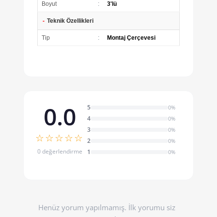
Boyut
:
3'lü
-
Teknik Özellikleri
Tip
:
Montaj Çerçevesi
0.0
5
0%
4
0%
3
0%
☆☆☆☆☆
2
0%
0 değerlendirme
1
0%
Henüz yorum yapılmamış. İlk yorumu siz