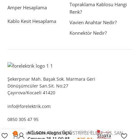
Topraklama Kablosu Hangi
Amper Hesaplama
Renk?
Kablo Kesit Hesaplama
Vavien Anahtar Nedir?
Konnektör Nedir?
Şekerpınar Mah. Başak Sok. Marmara Geri
Dönüşümcüler San.Sit. No:27
Çayırova/Kocaeli 41420
info@forelektrik.com
0850 305 47 95
₺
87,60
Tam Ticari Ünvan:
ELES ENDÜSTRİYEL ELEKT. SİS. SAN.
NİLSON Alegra Üçlü
0
Stokta
Çerçeve 25 11 00 93