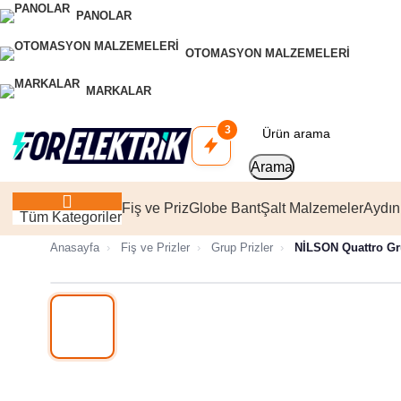
PANOLAR
OTOMASYON MALZEMELERI
MARKALAR
3
Arama
Fiş ve Priz
Globe Bant
Şalt Malzemeler
Aydın
Tüm Kategoriler
Anasayfa
›
Fiş ve Prizler
›
Grup Prizler
›
NİLSON Quattro Grup