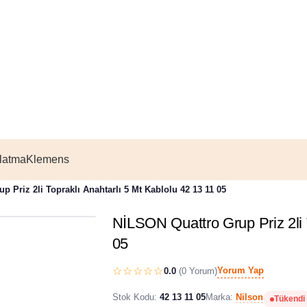
latma
Klemens
 Priz 2li Topraklı Anahtarlı 5 Mt Kablolu 42 13 11 05
NİLSON Quattro Grup Priz 2li T
%60 İndirim
05
☆☆☆☆☆
Yorum Yap
0.0
(0 Yorum)
Stok Kodu:
42 13 11 05
Marka:
Nilson
Tükendi