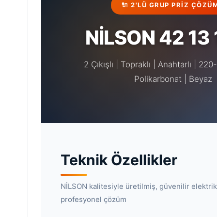
🔌 2'LÜ GRUP PRIZ ÇÖZÜ
NİLSON 42 13 
2 Çıkışlı | Topraklı | Anahtarlı | 220
Polikarbonat | Beyaz
Teknik Özellikler
NİLSON kalitesiyle üretilmiş, güvenilir elektrik
profesyonel çözüm