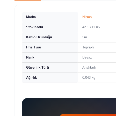
Marka
Nilson
Stok Kodu
42 13 11 05
Kablo Uzunluğu
5m
Priz Türü
Topraklı
Renk
Beyaz
Güvenlik Türü
Anahtarlı
Ağırlık
0.043 kg