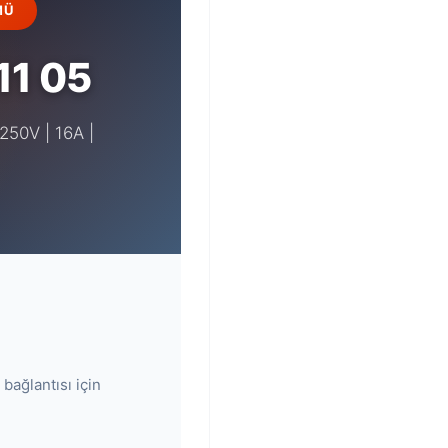
MÜ
11 05
-250V | 16A |
 bağlantısı için