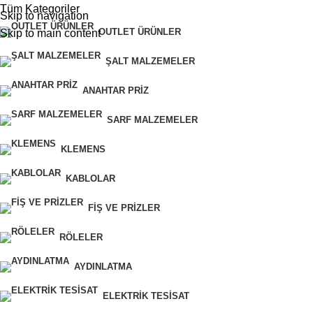
Tüm Kategoriler
Skip to navigation
OUTLET ÜRÜNLER
Skip to main content
ŞALT MALZEMELER
ANAHTAR PRIZ
SARF MALZEMELER
KLEMENS
KABLOLAR
FIŞ VE PRIZLER
RÖLELER
AYDINLATMA
ELEKTRIK TESISAT