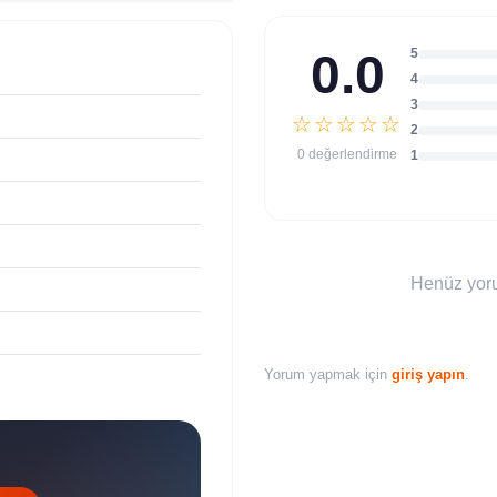
0.0
5
4
3
☆☆☆☆☆
2
0 değerlendirme
1
Henüz yoru
Yorum yapmak için
giriş yapın
.