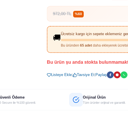
972,00 TL
%60
Ücretsiz kargo için sepete eklemeniz ge
🚚
Bu üründen
65 adet
daha ekleyerek ücretsiz
Bu ürün şu anda stokta bulunmamakt
Listeye Ekle
|
Tavsiye Et
|
Paylaş
üvenli Ödeme
Orijinal Ürün
 Secure ile %100 güvenli.
Tüm ürünler orijinal ve garantili.