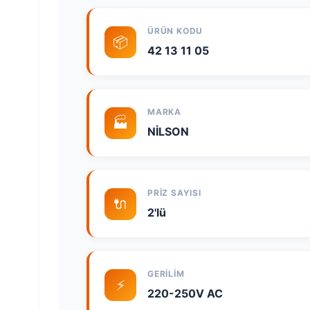
ÜRÜN KODU
📦
42 13 11 05
MARKA
🏭
NİLSON
PRIZ SAYISI
🔌
2'lü
GERILIM
⚡
220-250V AC