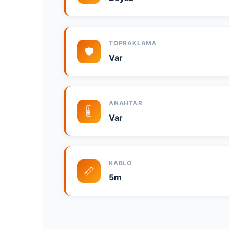
TOPRAKLAMA
🛡️
Var
ANAHTAR
🎚️
Var
KABLO
📏
5m