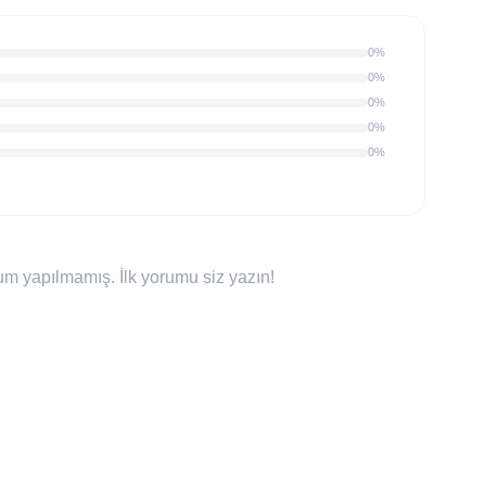
0%
0%
0%
0%
0%
m yapılmamış. İlk yorumu siz yazın!