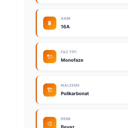
AKIM
🔋
16A
FAZ TIPI
🔌
Monofaze
MALZEME
🏗️
Polikarbonat
RENK
🎨
Beyaz