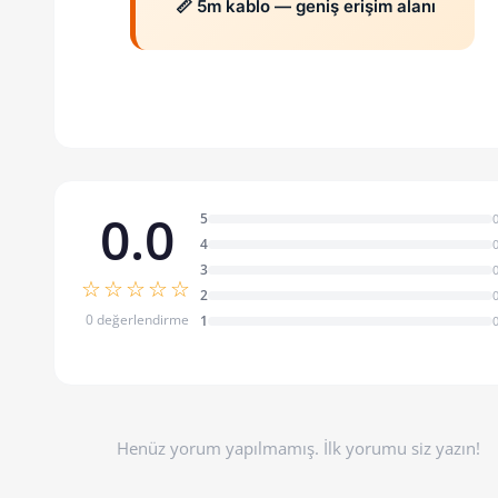
📏 5m kablo — geniş erişim alanı
0.0
5
4
3
☆☆☆☆☆
2
0 değerlendirme
1
Henüz yorum yapılmamış. İlk yorumu siz yazın!