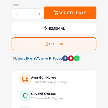
ADET
SEPETE EKLE
HEMEN AL
TEKLİF AL
Listeye Ekle
|
Tavsiye Et
|
Paylaş
Aynı Gün Kargo
15:00'a kadar aynı gün kargo.
Güvenli Ödeme
3D Secure ile %100 güvenli.