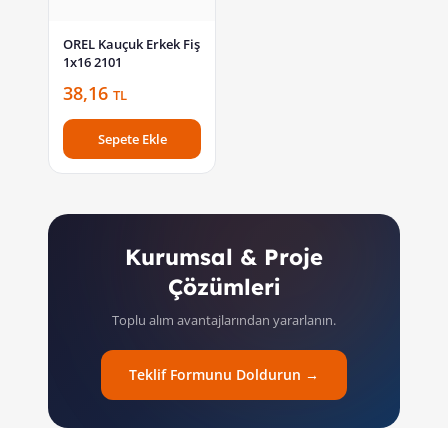
OREL Kauçuk Erkek Fiş
1x16 2101
38,16
TL
Sepete Ekle
Kurumsal & Proje
Çözümleri
Toplu alım avantajlarından yararlanın.
Teklif Formunu Doldurun →