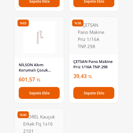
Sepete Ekle
Sepete Ekle
%65
%38
ÇETSAN Pano Makine
NİLSON Akım
Priz 1/16A TNP.298
Korumalı Çocuk
39,43
Korumalı Anahtarlı
TL
601,57
TL
Topraklı 6lı Grup Priz
1,5m Kutulu 46 13 41
15
Sepete Ekle
Sepete Ekle
%40