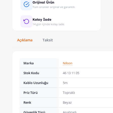
Orijinal Ürün
Tüm ürünler orijinal ve garantili.
Kolay İade
14 gün içinde kolay iade.
Açıklama
Taksit
Marka
Nilson
Stok Kodu
46 13 11 05
Kablo Uzunluğu
5m
Priz Türü
Topraklı
Renk
Beyaz
Güvenlik Türü
Anahtarlı