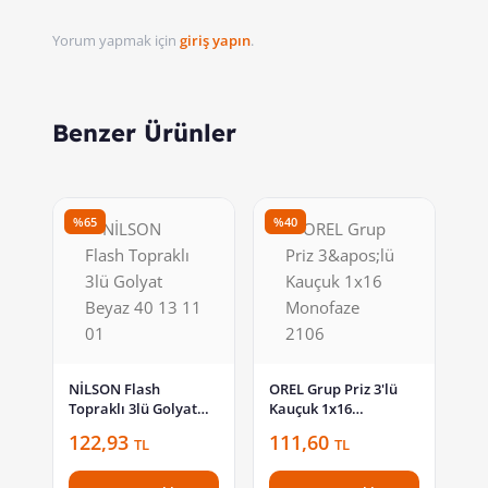
Yorum yapmak için
giriş yapın
.
Benzer Ürünler
%65
%40
NİLSON Flash
OREL Grup Priz 3'lü
Topraklı 3lü Golyat
Kauçuk 1x16
Beyaz 40 13 11 01
Monofaze 2106
122,93
111,60
TL
TL