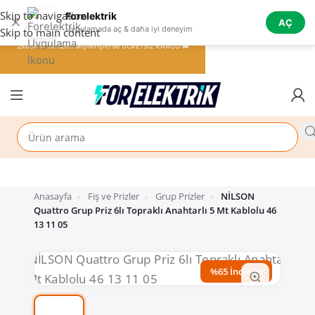
Skip to navigation
Forelektrik
✕
AÇ
Uygulamada aç & daha iyi deneyim
Skip to main content
25.000 TL ve üzeri alışverişlerde ÜCRETSİZ KARGO 🚚
Anasayfa
›
Fiş ve Prizler
›
Grup Prizler
›
NİLSON
Quattro Grup Priz 6lı Topraklı Anahtarlı 5 Mt Kablolu 46
13 11 05
%65 İndirim