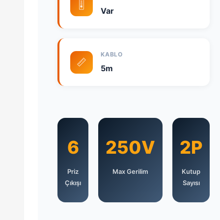
🎚️
Var
KABLO
📏
5m
6
250V
2P
Priz
Max Gerilim
Kutup
Çıkışı
Sayısı