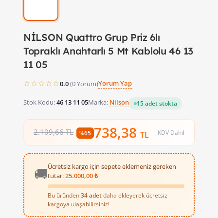
NİLSON Quattro Grup Priz 6lı
Topraklı Anahtarlı 5 Mt Kablolu 46 13
11 05
☆☆☆☆☆
Yorum Yap
0.0
(0 Yorum)
Stok Kodu:
46 13 11 05
Marka:
Nilson
15 adet stokta
738,38
2.109,66 TL
KDV Dahil
%65
TL
Ücretsiz kargo için sepete eklemeniz gereken
🚚
tutar:
25.000,00 ₺
Bu üründen
34 adet
daha ekleyerek ücretsiz
kargoya ulaşabilirsiniz!