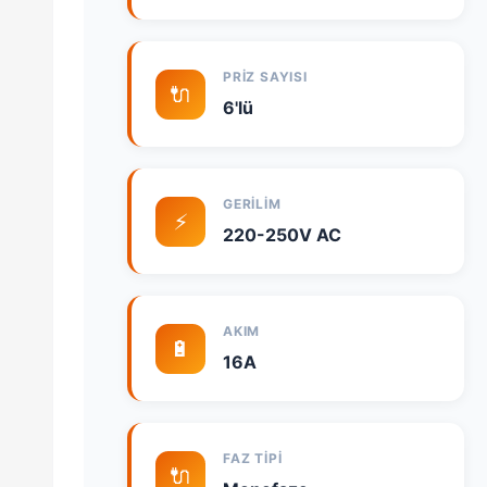
PRIZ SAYISI
🔌
6'lü
GERILIM
⚡
220-250V AC
AKIM
🔋
16A
FAZ TIPI
🔌